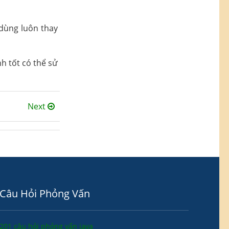
 dùng luôn thay
nh tốt có thể sử
Next
Câu Hỏi Phỏng Vấn
201 câu hỏi phỏng vấn java