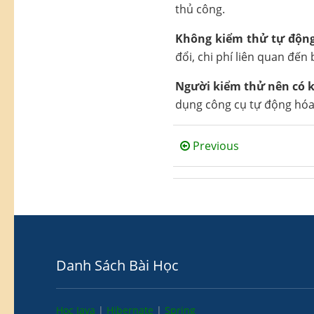
thủ công.
Không kiểm thử tự động
đổi, chi phí liên quan đến 
Người kiểm thử nên có ki
dụng công cụ tự động hóa 
Previous
Danh Sách Bài Học
Học Java
|
Hibernate
|
Spring