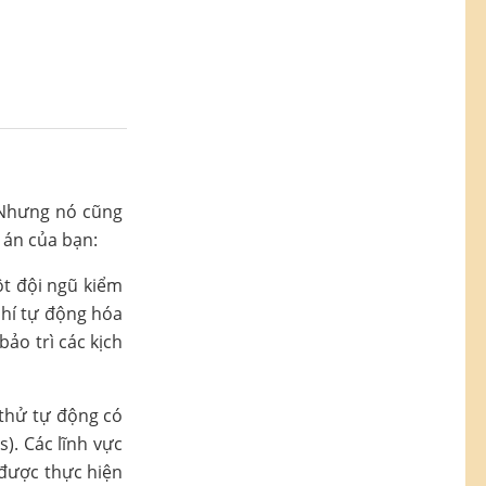
 Nhưng nó cũng
 án của bạn:
ột đội ngũ kiểm
phí tự động hóa
ảo trì các kịch
 thử tự động có
). Các lĩnh vực
i được thực hiện