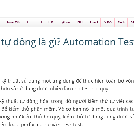
ình Online
ts
s
Java WS
C
C++
C#
Python
PHP
Excel
VBA
Web
S
tự động là gì? Automation Tes
 kỹ thuật sử dụng một ứng dụng để thực hiện toàn bộ vòn
hơn và sử dụng được nhiều lần cho test hồi quy.
ỹ thuật tự động hóa, trong đó người kiểm thử tự viết các
ể kiểm thử phần mềm. Về cơ bản nó là một quá trình t
Giống như kiểm thử hồi quy, kiểm thử tự động cũng được 
ểm load, performance và stress test.