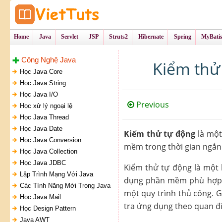
Tự Học Lập Tr
VietTu
Home
Java
Servlet
JSP
Struts2
Hibernate
Spring
MyBati
Công Nghệ Java
Kiểm thử 
Học Java Core
Học Java String
Học Java I/O
Previous
Học xử lý ngoại lệ
Học Java Thread
Học Java Date
Kiểm thử tự động
là một
Học Java Conversion
mềm trong thời gian ngắn 
Học Java Collection
Học Java JDBC
Kiểm thử tự động là một k
Lập Trình Mạng Với Java
dụng phần mềm phù hợp đ
Các Tính Năng Mới Trong Java
một quy trình thủ công. 
Học Java Mail
tra ứng dụng theo quan đi
Học Design Pattern
Java AWT