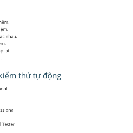
 mềm.
iệm.
ác nhau.
ệm.
p lại.
.
 kiểm thử tự động
onal
essional
 Tester