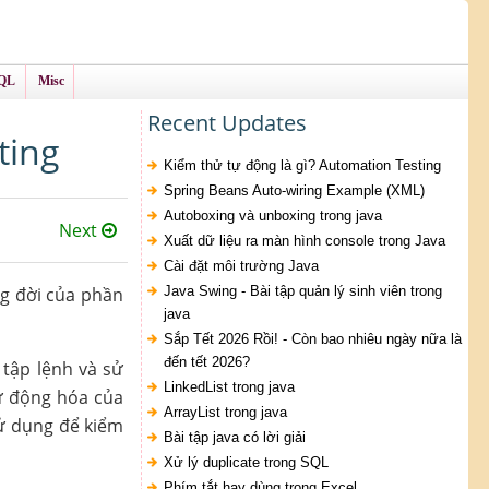
QL
Misc
Recent Updates
ting
Kiểm thử tự động là gì? Automation Testing
Spring Beans Auto-wiring Example (XML)
Autoboxing và unboxing trong java
Next
Xuất dữ liệu ra màn hình console trong Java
Cài đặt môi trường Java
g đời của phần
Java Swing - Bài tập quản lý sinh viên trong
java
Sắp Tết 2026 Rồi! - Còn bao nhiêu ngày nữa là
đến tết 2026?
 tập lệnh và sử
LinkedList trong java
ự động hóa của
ArrayList trong java
sử dụng để kiểm
Bài tập java có lời giải
Xử lý duplicate trong SQL
Phím tắt hay dùng trong Excel