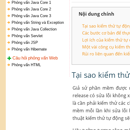
Phỏng vấn Java Core 1
Phỏng vấn Java Core 2
Nội dung chính
Phỏng vấn Java Core 3
Phỏng vấn String và Exception
Tại sao kiểm thử tự độn
Phỏng vấn Java Collection
Các bước cơ bản để thự
Phỏng vấn Servlet
Lợi ích của kiểm thử tự
Phỏng vấn JSP
Một vài công cụ kiểm t
Phỏng vấn Hibernate
Rủi ro liên quan đến ki
Câu hỏi phỏng vấn Web
Phỏng vấn HTML
Tại sao kiểm thử
Giả sử phần mềm được r
release có sửa lỗi không x
là cần phải kiểm thử các 
mềm mỗi lần khi sửa lỗi
thuật kiểm thử tự động sẽ 