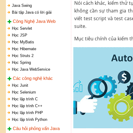
Nói cách khác, kiểm thử t
Java Swing
không cần sự tham gia th
Bài tập Java có lời giải
viết test script và test 
Công Nghệ Java Web
suite.
Học Servlet
Học JSP
Mục tiêu chính của kiểm t
Học MyBatis
Học Hibernate
Học Struts 2
Học Spring
Học Java WebService
Các công nghệ khác
Học Junit
Học Selenium
Học lập trình C
Học lập trình C++
Học lập trình PHP
Học lập trình Python
Câu hỏi phỏng vấn Java