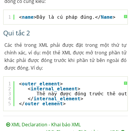
đóng có cùng kiểu:
1
<
name
>Đây là cú pháp đúng.</
Name
>
?
Qui tắc 2
Các thẻ trong XML phải được đặt trong một thứ tự
chính xác, ví dụ: một thẻ XML được mở trong phần tử
khác phải được đóng trước khi phần tử bên ngoài đó
được đóng. Ví dụ:
1
<
outer_element
>
?
2
<
internal_element
>
3
Thẻ này được đóng trước thẻ oute
4
</
internal_element
>
5
</
outer_element
>
XML Declaration - Khai báo XML