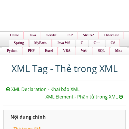
Home
Java
Servlet
JSP
Struts2
Hibernate
Spring
MyBatis
Java WS
C
C++
C#
Python
PHP
Excel
VBA
Web
SQL
Misc
XML Tag - Thẻ trong XML
XML Declaration - Khai báo XML
XML Element - Phần tử trong XML
Nội dung chính
Thẻ trong XML