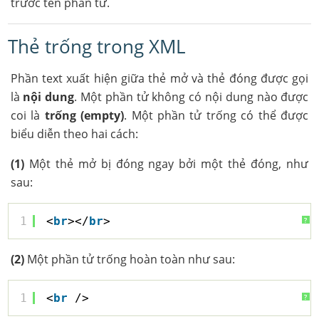
trước tên phần tử.
Thẻ trống trong XML
Phần text xuất hiện giữa thẻ mở và thẻ đóng được gọi
là
nội dung
. Một phần tử không có nội dung nào được
coi là
trống (empty)
. Một phần tử trống có thể được
biểu diễn theo hai cách:
(1)
Một thẻ mở bị đóng ngay bởi một thẻ đóng, như
sau:
1
<
br
></
br
>
?
(2)
Một phần tử trống hoàn toàn như sau:
1
<
br
/>
?