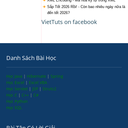
XML Encoding - Mã hóa ký tự trong XML
Sắp Tết 2026 Rồi! - Còn bao nhiêu ngày nữa là
đến tết 2026?
VietTuts on facebook
Danh Sách Bài Học
Học Java
|
Hibernate
|
Spring
Học Excel
|
Excel VBA
Học Servlet
|
JSP
|
Struts2
Học C
|
C++
|
C#
Học Python
Học SQL
Bài Tập Có Lời Giải