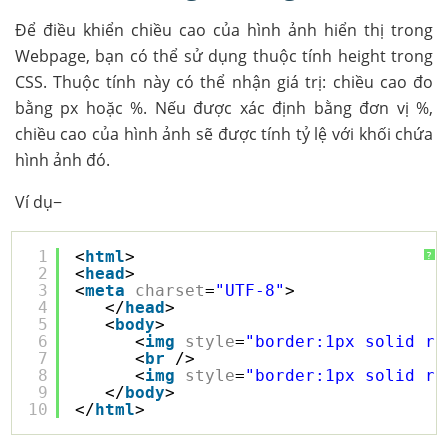
Để điều khiển chiều cao của hình ảnh hiển thị trong
Webpage, bạn có thể sử dụng thuộc tính height trong
CSS. Thuộc tính này có thể nhận giá trị: chiều cao đo
bằng px hoặc %. Nếu được xác định bằng đơn vị %,
chiều cao của hình ảnh sẽ được tính tỷ lệ với khối chứa
hình ảnh đó.
Ví dụ−
1
<
html
>
?
2
<
head
>
3
<
meta
charset
=
"UTF-8"
>
4
</
head
>
5
<
body
>
6
<
img
style
=
"border:1px solid re
7
<
br
/>
8
<
img
style
=
"border:1px solid re
9
</
body
>
10
</
html
> 