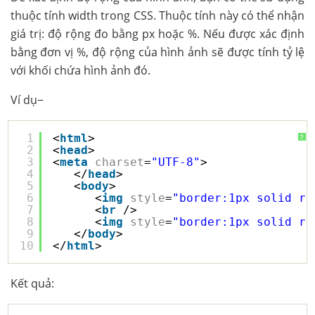
thuộc tính width trong CSS. Thuộc tính này có thể nhận
giá trị: độ rộng đo bằng px hoặc %. Nếu được xác định
bằng đơn vị %, độ rộng của hình ảnh sẽ được tính tỷ lệ
với khối chứa hình ảnh đó.
Ví dụ−
1
<
html
>
?
2
<
head
>
3
<
meta
charset
=
"UTF-8"
>
4
</
head
>
5
<
body
>
6
<
img
style
=
"border:1px solid re
7
<
br
/>
8
<
img
style
=
"border:1px solid re
9
</
body
>
10
</
html
> 
Kết quả: