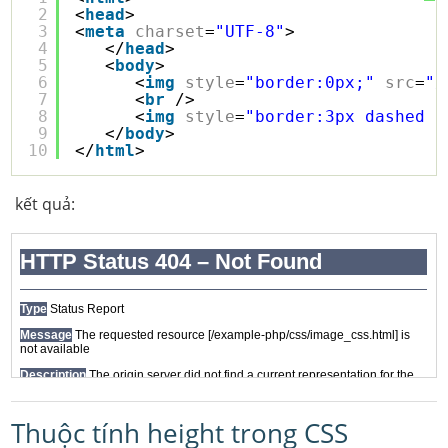
2
<
head
>
3
<
meta
charset
=
"UTF-8"
>
4
</
head
>
5
<
body
>
6
<
img
style
=
"border:0px;"
src
=
"/
7
<
br
/>
8
<
img
style
=
"border:3px dashed r
9
</
body
>
10
</
html
> 
kết quả:
Thuộc tính height trong CSS