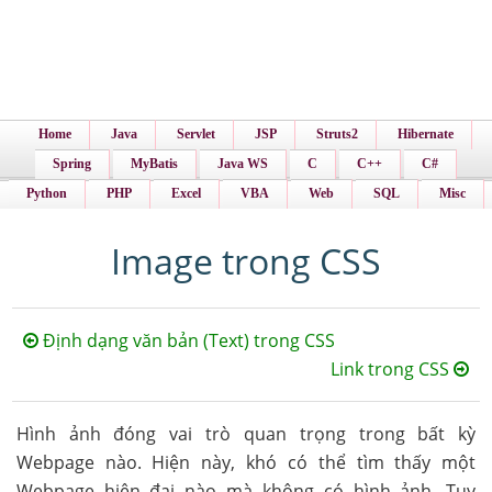
Home
Java
Servlet
JSP
Struts2
Hibernate
Spring
MyBatis
Java WS
C
C++
C#
Python
PHP
Excel
VBA
Web
SQL
Misc
Image trong CSS
Định dạng văn bản (Text) trong CSS
Link trong CSS
Hình ảnh đóng vai trò quan trọng trong bất kỳ
Webpage nào. Hiện này, khó có thể tìm thấy một
Webpage hiện đại nào mà không có hình ảnh. Tuy