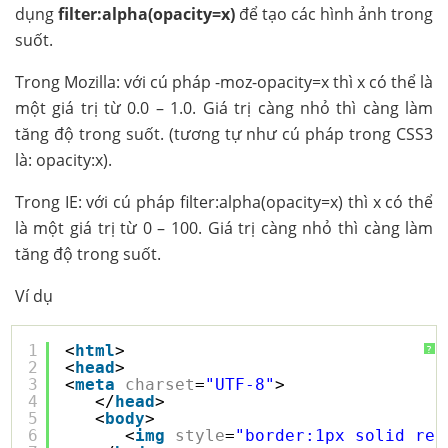
dụng
filter:alpha(opacity=x)
để tạo các hình ảnh trong
suốt.
Trong Mozilla: với cú pháp -moz-opacity=x thì x có thể là
một giá trị từ 0.0 – 1.0. Giá trị càng nhỏ thì càng làm
tăng độ trong suốt. (tương tự như cú pháp trong CSS3
là: opacity:x).
Trong IE: với cú pháp filter:alpha(opacity=x) thì x có thể
là một giá trị từ 0 – 100. Giá trị càng nhỏ thì càng làm
tăng độ trong suốt.
Ví dụ
1
<
html
>
?
2
<
head
>
3
<
meta
charset
=
"UTF-8"
>
4
</
head
>
5
<
body
>
6
<
img
style
=
"border:1px solid red