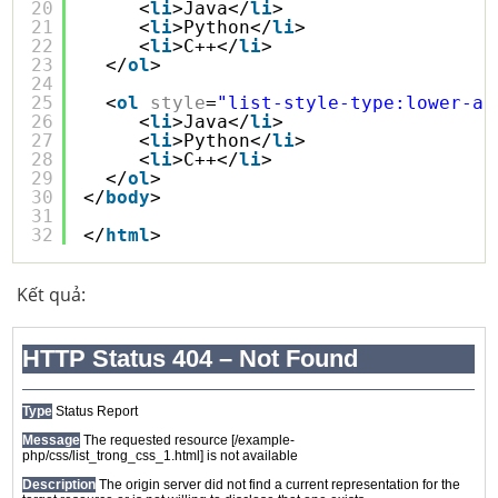
20
<
li
>Java</
li
>
21
<
li
>Python</
li
>
22
<
li
>C++</
li
>
23
</
ol
>
24
25
<
ol
style
=
"list-style-type:lower-al
26
<
li
>Java</
li
>
27
<
li
>Python</
li
>
28
<
li
>C++</
li
>
29
</
ol
>
30
</
body
>
31
32
</
html
>
Kết quả: