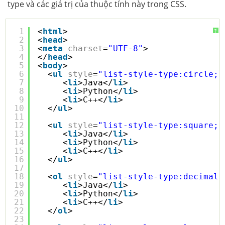
type và các giá trị của thuộc tính này trong CSS.
1
<
html
>
?
2
<
head
>
3
<
meta
charset
=
"UTF-8"
>
4
</
head
>
5
<
body
>
6
<
ul
style
=
"list-style-type:circle;"
7
<
li
>Java</
li
>
8
<
li
>Python</
li
>
9
<
li
>C++</
li
>
10
</
ul
>
11
12
<
ul
style
=
"list-style-type:square;"
13
<
li
>Java</
li
>
14
<
li
>Python</
li
>
15
<
li
>C++</
li
>
16
</
ul
>
17
18
<
ol
style
=
"list-style-type:decimal;
19
<
li
>Java</
li
>
20
<
li
>Python</
li
>
21
<
li
>C++</
li
>
22
</
ol
>
23