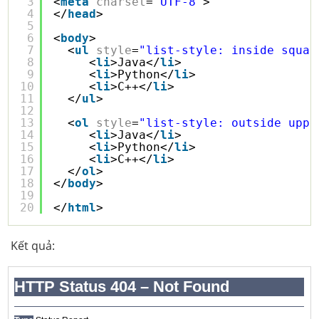
3
<
meta
charset
=
"UTF-8"
>
4
</
head
>
5
6
<
body
>
7
<
ul
style
=
"list-style: inside squar
8
<
li
>Java</
li
>
9
<
li
>Python</
li
>
10
<
li
>C++</
li
>
11
</
ul
>
12
13
<
ol
style
=
"list-style: outside uppe
14
<
li
>Java</
li
>
15
<
li
>Python</
li
>
16
<
li
>C++</
li
>
17
</
ol
>
18
</
body
>
19
20
</
html
>
Kết quả: