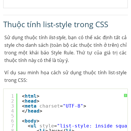
Thuộc tính list-style trong CSS
Sử dụng thuộc tính
list-style
, bạn có thể xác định tất cả
style cho danh sách (toàn bộ các thuộc tính ở trên) chỉ
trong một khái báo Style Rule. Thứ tự của giá trị các
thuộc tính này có thể là tùy ý.
Ví dụ sau minh họa cách sử dụng thuộc tính list-style
trong CSS:
1
<
html
>
?
2
<
head
>
3
<
meta
charset
=
"UTF-8"
>
4
</
head
>
5
6
<
body
>
7
<
ul
style
=
"list-style: inside squar
8
<
li
>Java</
li
>