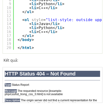
9
<
li
>Python</
li
>
10
<
li
>C++</
li
>
11
</
ul
>
12
13
<
ol
style
=
"list-style: outside uppe
14
<
li
>Java</
li
>
15
<
li
>Python</
li
>
16
<
li
>C++</
li
>
17
</
ol
>
18
</
body
>
19
20
</
html
> 
Kết quả: