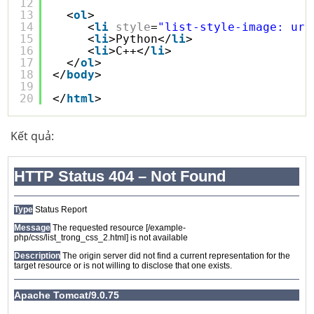
12
13
<
ol
>
14
<
li
style
=
"list-style-image: url
15
<
li
>Python</
li
>
16
<
li
>C++</
li
>
17
</
ol
>
18
</
body
>
19
20
</
html
>
Kết quả: