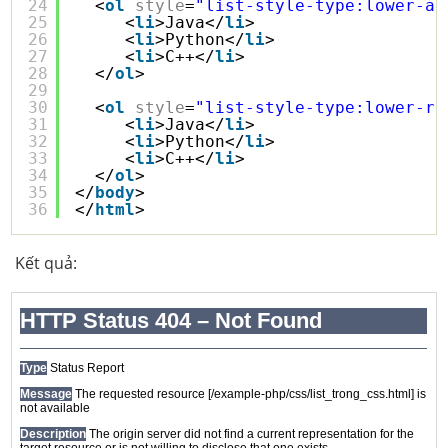
24
<
ol
style
=
"list-style-type:lower-al
25
<
li
>Java</
li
>
26
<
li
>Python</
li
>
27
<
li
>C++</
li
>
28
</
ol
>
29
30
<
ol
style
=
"list-style-type:lower-ro
31
<
li
>Java</
li
>
32
<
li
>Python</
li
>
33
<
li
>C++</
li
>
34
</
ol
>
35
</
body
>
36
</
html
>
Kết quả: