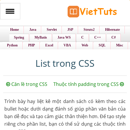
Home
Java
Servlet
JSP
Struts2
Hibernate
Spring
MyBatis
Java WS
C
C++
C#
Python
PHP
Excel
VBA
Web
SQL
Misc
List trong CSS
Căn lề trong CSS
Thuộc tính padding trong CSS
Trình bày hay liệt kê một danh sách có kèm theo các
bullet hoặc dưới dạng đánh số giúp phần văn bản của
bạn dễ đọc và tạo cảm giác thân thiện hơn. Để tạo style
riêng cho phần list, bạn có thể sử dụng các thuộc tính