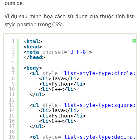
outside.
Ví dụ sau minh họa cách sử dụng của thuộc tính list-
style-position trong CSS:
1
<
html
>
?
2
<
head
>
3
<
meta
charset
=
"UTF-8"
>
4
</
head
>
5
6
<
body
>
7
<
ul
style
=
"list-style-type:circle; 
8
<
li
>Java</
li
>
9
<
li
>Python</
li
>
10
<
li
>C++</
li
>
11
</
ul
>
12
13
<
ul
style
=
"list-style-type:square;l
14
<
li
>Java</
li
>
15
<
li
>Python</
li
>
16
<
li
>C++</
li
>
17
</
ul
>
18
19
<
ol
style
=
"list-style-type:decimal;