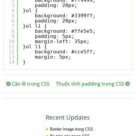
2
background: #ff9999;
3
padding: 20px;
4
}ul {
5
background: #3399ff;
6
padding: 20px;
7
}ol li {
8
background: #ffe5e5;
9
padding: 5px;
10
margin-left: 35px;
11
}ul li {
12
background: #cce5ff;
13
margin: 5px;
14
}
Căn lề trong CSS
Thuộc tính padding trong CSS
Recent Updates
Border Image trong CSS