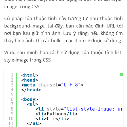
image trong CSS.
Cú pháp của thuộc tính này tương tự như thuộc tính
background-image, tại đây, bạn cần xác định URL tới
nơi bạn lưu giữ hình ảnh. Lưu ý rằng, nếu không tìm
thấy hình ảnh, thì các bullet mặc định sẽ được sử dụng.
Ví dụ sau minh họa cách sử dụng của thuộc tính list-
style-image trong CSS
1
<
html
>
?
2
<
head
>
3
<
meta
charset
=
"UTF-8"
>
4
</
head
>
5
6
<
body
>
7
<
ul
>
8
<
li
style
=
"list-style-image: url
9
<
li
>Python</
li
>
10
<
li
>C++</
li
>
11
</
ul
>