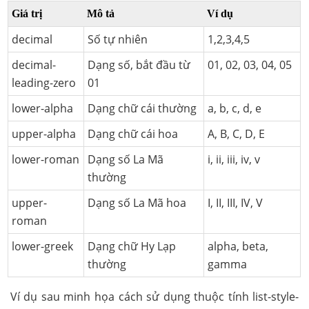
Giá trị
Mô tả
Ví dụ
decimal
Số tự nhiên
1,2,3,4,5
decimal-
Dạng số, bắt đầu từ
01, 02, 03, 04, 05
leading-zero
01
lower-alpha
Dạng chữ cái thường
a, b, c, d, e
upper-alpha
Dạng chữ cái hoa
A, B, C, D, E
lower-roman
Dạng số La Mã
i, ii, iii, iv, v
thường
upper-
Dạng số La Mã hoa
I, II, III, IV, V
roman
lower-greek
Dạng chữ Hy Lạp
alpha, beta,
thường
gamma
Ví dụ sau minh họa cách sử dụng thuộc tính list-style-