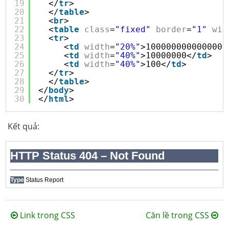
19
</
tr
>
20
</
table
>
21
<
br
>
22
<
table
class
=
"fixed"
border
=
"1"
wid
23
<
tr
>
24
<
td
width
=
"20%"
>1000000000000000
25
<
td
width
=
"40%"
>10000000</
td
>
26
<
td
width
=
"40%"
>100</
td
>
27
</
tr
>
28
</
table
>
29
</
body
>
30
</
html
> 
Kết quả:
Link trong CSS
Căn lề trong CSS