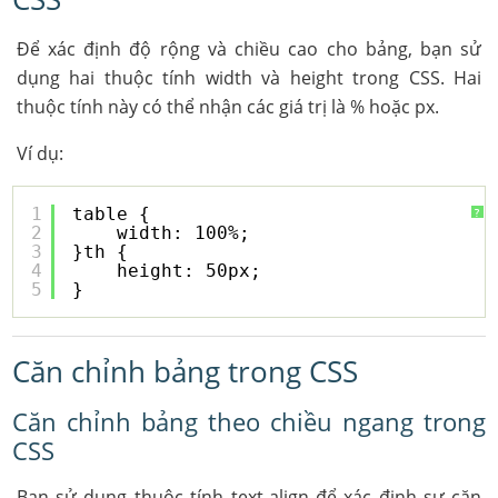
Để xác định độ rộng và chiều cao cho bảng, bạn sử
dụng hai thuộc tính width và height trong CSS. Hai
thuộc tính này có thể nhận các giá trị là % hoặc px.
Ví dụ:
1
table {
?
2
width: 100%;
3
}th {
4
height: 50px;
5
}
Căn chỉnh bảng trong CSS
Căn chỉnh bảng theo chiều ngang trong
CSS
Bạn sử dụng thuộc tính text-align để xác định sự căn