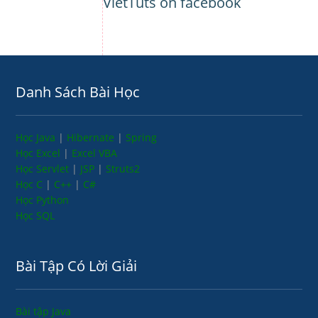
VietTuts on facebook
Danh Sách Bài Học
Học Java
|
Hibernate
|
Spring
Học Excel
|
Excel VBA
Học Servlet
|
JSP
|
Struts2
Học C
|
C++
|
C#
Học Python
Học SQL
Bài Tập Có Lời Giải
Bài tập Java