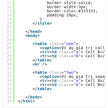
15
border-style:solid;
16
border-width:3px;
17
border-color:#333333;
18
padding:10px;
19
}
20
</
style
>
21
22
</
head
>
23
<
body
>
24
25
<
table
class
=
"one"
>
26
<
caption
>Ví dụ giá trị colla
27
<
tr
><
td
class
=
"a"
> Cell A</
t
28
<
tr
><
td
class
=
"b"
> Cell B</
t
29
</
table
>
30
<
br
/>
31
32
<
table
class
=
"two"
>
33
<
caption
>Ví dụ giá trị separ
34
<
tr
><
td
class
=
"a"
> Cell A</
t
35
<
tr
><
td
class
=
"b"
> Cell B</
t
36
</
table
>
37
38
</
body
>
39
</
html
> 