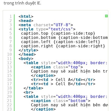
trong trình duyệt IE.
1
<
html
>
?
2
<
head
>
3
<
meta
charset
=
"UTF-8"
>
4
<
style
type
=
"text/css"
>
5
caption.top {caption-side:top}
6
caption.bottom {caption-side:bottom}
7
caption.left {caption-side:left}
8
caption.right {caption-side:right}
9
</
style
>
10
</
head
>
11
<
body
>
12
<
table
style
=
"width:400px; border:1
13
<
caption
class
=
"top"
>
14
Caption nay sẽ xuất hiện bên trê
15
</
caption
>
16
<
tr
><
td
> Cell A</
td
></
tr
>
17
<
tr
><
td
> Cell B</
td
></
tr
>
18
</
table
>
19
<
br
>
20
<
table
style
=
"width:400px; border:1
21
<
caption
class
=
"bottom"
>
22
Caption nay sẽ xuất hiện bên dướ
23
</
caption
>