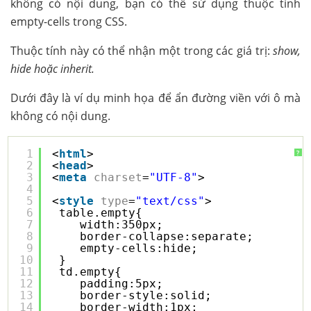
không có nội dung, bạn có thể sử dụng thuộc tính
empty-cells trong CSS.
Thuộc tính này có thể nhận một trong các giá trị:
show,
hide hoặc inherit.
Dưới đây là ví dụ minh họa để ẩn đường viền với ô mà
không có nội dung.
1
<
html
>
?
2
<
head
>
3
<
meta
charset
=
"UTF-8"
>
4
5
<
style
type
=
"text/css"
>
6
table.empty{
7
width:350px;
8
border-collapse:separate;
9
empty-cells:hide;
10
}
11
td.empty{
12
padding:5px;
13
border-style:solid;
14
border-width:1px;