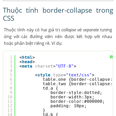
Thuộc tính border-collapse trong
CSS
Thuộc tính này có hai giá trị
collapse và separate
tương
ứng với các đường viền nên được kết hợp với nhau
hoặc phân biệt riêng rẽ. Ví dụ:
1
<
html
>
?
2
<
head
>
3
<
meta
charset
=
"UTF-8"
>
4
5
<
style
type
=
"text/css"
>
6
table.one {border-collapse:c
7
table.two {border-collapse:s
8
td.a {
9
border-style:dotted;
10
border-width:3px;
11
border-color:#000000; 
12
padding: 10px;
13
}
14
td.b {