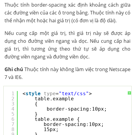
Thuộc tính border-spacing xác định khoảng cách giữa
các đường viền của các ô trong bảng. Thuộc tính này có
thể nhận một hoặc hai giá trị (có đơn vị là độ dài).
Nếu cung cấp một giá trị, thì giá trị này sẽ được áp
dụng cho đường viền ngang và dọc. Nếu cung cấp hai
giá trị, thì tương ứng theo thứ tự sẽ áp dụng cho
đường viền ngang và đường viền dọc.
Ghi chú
Thuộc tính này không làm việc trong Netscape
7 và IE6.
1
<
style
type
=
"text/css"
>
?
2
table.example 
3
{
4
border-spacing:10px;
5
}
6
table.example {
7
border-spacing:10px; 
8
15px;
9
}