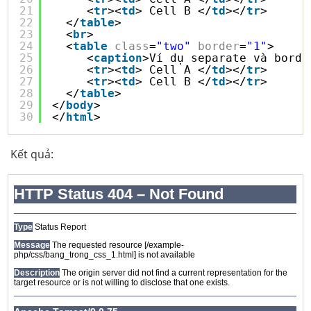
21
<
tr
><
td
> Cell B </
td
></
tr
>
22
</
table
>
23
<
br
>
24
<
table
class
=
"two"
border
=
"1"
>
25
<
caption
>Ví dụ separate và borde
26
<
tr
><
td
> Cell A </
td
></
tr
>
27
<
tr
><
td
> Cell B </
td
></
tr
>
28
</
table
>
29
</
body
>
30
</
html
> 
Kết quả: