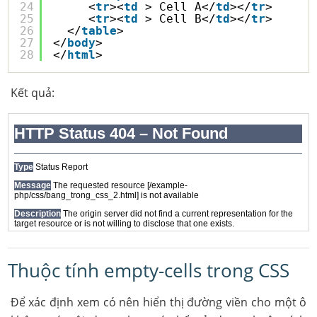
24
<
tr
><
td
> Cell A</
td
></
tr
>
25
<
tr
><
td
> Cell B</
td
></
tr
>
26
</
table
>
27
</
body
>
28
</
html
>
Kết quả:
Thuộc tính empty-cells trong CSS
Để xác định xem có nên hiển thị đường viền cho một ô