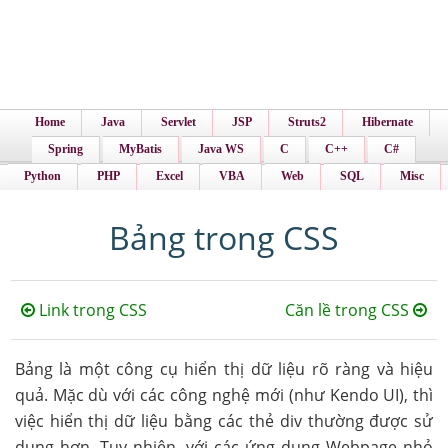
Home
Java
Servlet
JSP
Struts2
Hibernate
Spring
MyBatis
Java WS
C
C++
C#
Python
PHP
Excel
VBA
Web
SQL
Misc
Bảng trong CSS
Link trong CSS
Căn lề trong CSS
Bảng là một công cụ hiển thị dữ liệu rõ ràng và hiệu
quả. Mặc dù với các công nghệ mới (như Kendo UI), thì
việc hiển thị dữ liệu bằng các thẻ div thường được sử
dụng hơn. Tuy nhiên, với các ứng dụng Webpage nhỏ