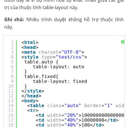
Dưới đây là ví dụ minh họa sự khác nhau giữa các giá
trị của thuộc tính table-layout này.
Ghi chú:
Nhiều trình duyệt không hỗ trợ thuộc tính
này.
1
<
html
>
?
2
<
head
>
3
<
meta
charset
=
"UTF-8"
>
4
<
style
type
=
"text/css"
>
5
table.auto {
6
table-layout: auto
7
}
8
table.fixed{
9
table-layout: fixed
10
}
11
</
style
>
12
</
head
>
13
<
body
>
14
<
table
class
=
"auto"
border
=
"1"
widt
15
<
tr
>
16
<
td
width
=
"20%"
>1000000000000000
17
<
td
width
=
"40%"
>10000000</
td
>
18
<
td
width
=
"40%"
>100</
td
>