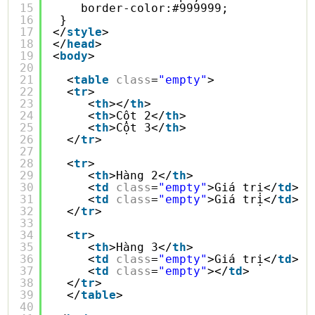
15
border-color:#999999;
16
}
17
</
style
>
18
</
head
>
19
<
body
>
20
21
<
table
class
=
"empty"
>
22
<
tr
>
23
<
th
></
th
>
24
<
th
>Cột 2</
th
>
25
<
th
>Cột 3</
th
>
26
</
tr
>
27
28
<
tr
>
29
<
th
>Hàng 2</
th
>
30
<
td
class
=
"empty"
>Giá trị</
td
>
31
<
td
class
=
"empty"
>Giá trị</
td
>
32
</
tr
>
33
34
<
tr
>
35
<
th
>Hàng 3</
th
>
36
<
td
class
=
"empty"
>Giá trị</
td
>
37
<
td
class
=
"empty"
></
td
>
38
</
tr
>
39
</
table
>
40