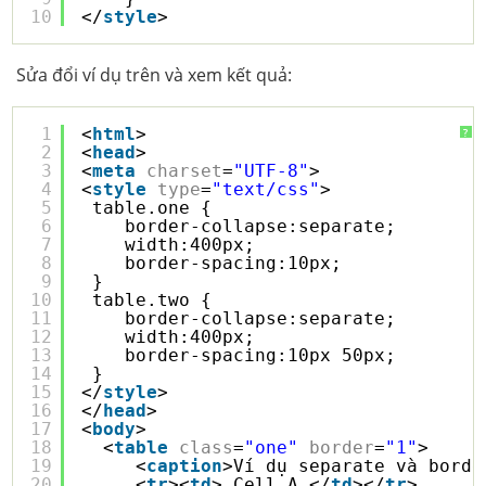
10
</
style
>
Sửa đổi ví dụ trên và xem kết quả:
1
<
html
>
?
2
<
head
>
3
<
meta
charset
=
"UTF-8"
>
4
<
style
type
=
"text/css"
>
5
table.one {
6
border-collapse:separate;
7
width:400px;
8
border-spacing:10px;
9
}
10
table.two {
11
border-collapse:separate;
12
width:400px;
13
border-spacing:10px 50px;
14
}
15
</
style
>
16
</
head
>
17
<
body
>
18
<
table
class
=
"one"
border
=
"1"
>
19
<
caption
>Ví dụ separate và borde
20
<
tr
><
td
> Cell A </
td
></
tr
>