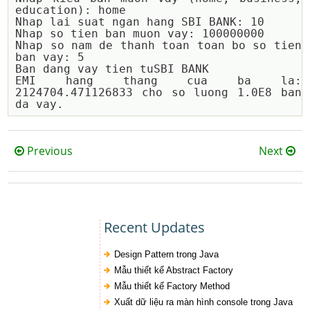
education): home

Nhap lai suat ngan hang SBI BANK: 10

Nhap so tien ban muon vay: 100000000

Nhap so nam de thanh toan toan bo so tien 
ban vay: 5

Ban dang vay tien tuSBI BANK

EMI hang thang cua ba la: 
2124704.471126833 cho so luong 1.0E8 ban 
Previous
Next
Recent Updates
Design Pattern trong Java
Mẫu thiết kế Abstract Factory
Mẫu thiết kế Factory Method
Xuất dữ liệu ra màn hình console trong Java