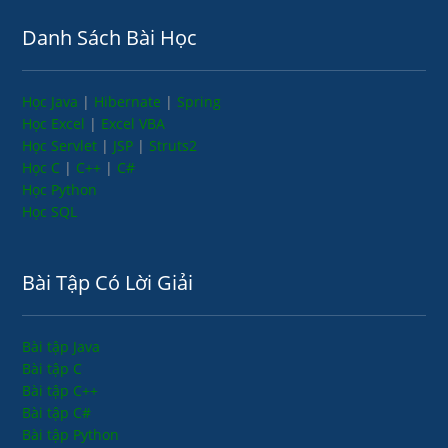
Danh Sách Bài Học
Học Java
|
Hibernate
|
Spring
Học Excel
|
Excel VBA
Học Servlet
|
JSP
|
Struts2
Học C
|
C++
|
C#
Học Python
Học SQL
Bài Tập Có Lời Giải
Bài tập Java
Bài tập C
Bài tập C++
Bài tập C#
Bài tập Python