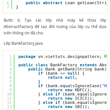
6
public
abstract
Loan getLoan(Strin
7
}
Bước 6: Tạo các lớp nhà máy kế thừa lớp
AbstractFactory để tạo đối tượng của lớp cụ thể dựa
trên thông tin đã cho.
Lớp BankFactory.java
1
package
vn.viettuts.designpattern;
?
2
3
public
class
BankFactory 
extends
Abst
4
public
Bank getBank(String bank) 
5
if
(bank == 
null
) {
6
return
null
;
7
}
8
if
(bank.equalsIgnoreCase(
"HD
9
return
new
HDFC();
10
} 
else
if
(bank.equalsIgnoreC
11
return
new
ICICI();
12
} 
else
if
(bank.equalsIgnoreC
13
return
new
SBI();