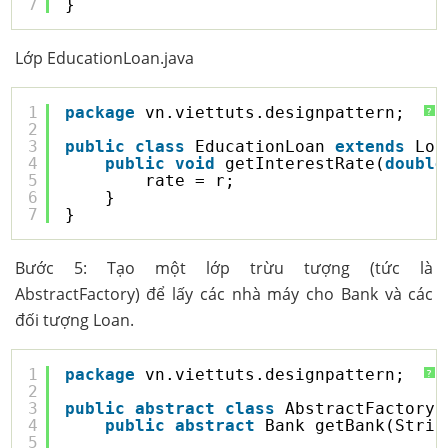
7
}
Lớp EducationLoan.java
1
package
vn.viettuts.designpattern;
?
2
3
public
class
EducationLoan 
extends
Loa
4
public
void
getInterestRate(
double
5
rate = r;
6
}
7
}
Bước 5: Tạo một lớp trừu tượng (tức là
AbstractFactory) để lấy các nhà máy cho Bank và các
đối tượng Loan.
1
package
vn.viettuts.designpattern;
?
2
3
public
abstract
class
AbstractFactory 
4
public
abstract
Bank getBank(Strin
5