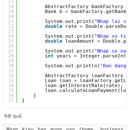
17
18
AbstractFactory bankFactory =
19
Bank b = bankFactory.getBank(
20
21
System.out.print(
"Nhap lai su
22
double
rate = Double.parseDou
23
24
System.out.print(
"Nhap so tie
25
double
loanAmount = Double.pa
26
27
System.out.print(
"Nhap so nam
28
int
years = Integer.parseInt(
29
30
System.out.println(
"Ban dang 
31
32
AbstractFactory loanFactory =
33
Loan loan = loanFactory.getLo
34
loan.getInterestRate(rate);
35
loan.calculateLoanPayment(loa
36
}
37
}
Kết quả:
Nhap kieu ban muon vay (home, business, 