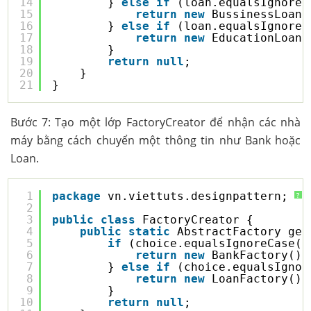
14
} 
else
if
(loan.equalsIgnoreC
15
return
new
BussinessLoan(
16
} 
else
if
(loan.equalsIgnoreC
17
return
new
EducationLoan(
18
}
19
return
null
;
20
}
21
}
Bước 7: Tạo một lớp FactoryCreator để nhận các nhà
máy bằng cách chuyển một thông tin như Bank hoặc
Loan.
1
package
vn.viettuts.designpattern;
?
2
3
public
class
FactoryCreator {
4
public
static
AbstractFactory get
5
if
(choice.equalsIgnoreCase(
"
6
return
new
BankFactory();
7
} 
else
if
(choice.equalsIgnor
8
return
new
LoanFactory();
9
}
10
return
null
;