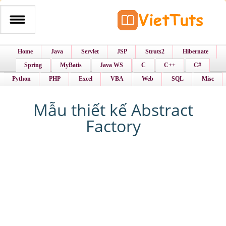
Home
Java
Servlet
JSP
Struts2
Hibernate
Spring
MyBatis
Java WS
C
C++
C#
Python
PHP
Excel
VBA
Web
SQL
Misc
Mẫu thiết kế Abstract
Factory