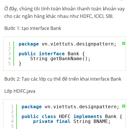
Ở đây, chúng tôi tính toán khoản thanh toán khoản vay
cho các ngân hàng khác nhau như HDFC, ICICI, SBI.
Bước 1: tạo interface Bank
1
package
vn.viettuts.designpattern;
?
2
3
public
interface
Bank {
4
String getBankName();
5
}
Bước 2: Tạo các lớp cụ thể để triển khai interface Bank
Lớp HDFC.java
1
package
vn.viettuts.designpattern;
?
2
3
public
class
HDFC 
implements
Bank {
4
private
final
String BNAME;
5