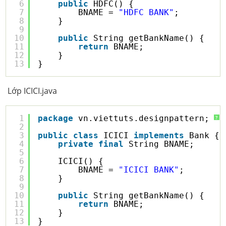
6
public
HDFC() {
7
BNAME = 
"HDFC BANK"
;
8
}
9
10
public
String getBankName() {
11
return
BNAME;
12
}
13
}
Lớp ICICI.java
1
package
vn.viettuts.designpattern;
?
2
3
public
class
ICICI 
implements
Bank {
4
private
final
String BNAME;
5
6
ICICI() {
7
BNAME = 
"ICICI BANK"
;
8
}
9
10
public
String getBankName() {
11
return
BNAME;
12
}
13
}