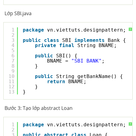
Lớp SBI.java
1
package
vn.viettuts.designpattern;
?
2
3
public
class
SBI 
implements
Bank {
4
private
final
String BNAME;
5
6
public
SBI() {
7
BNAME = 
"SBI BANK"
;
8
}
9
10
public
String getBankName() {
11
return
BNAME;
12
}
13
}
Bước 3: Tạo lớp abstract Loan
1
package
vn.viettuts.designpattern;
?
2
3
public
abstract
class
Loan {