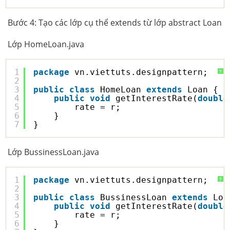
Bước 4: Tạo các lớp cụ thể extends từ lớp abstract Loan
Lớp HomeLoan.java
1
package
vn.viettuts.designpattern;
?
2
3
public
class
HomeLoan 
extends
Loan {
4
public
void
getInterestRate(
double
5
rate = r;
6
}
7
}
Lớp BussinessLoan.java
1
package
vn.viettuts.designpattern;
?
2
3
public
class
BussinessLoan 
extends
Loa
4
public
void
getInterestRate(
double
5
rate = r;
6
}