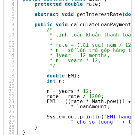
4
protected
double
rate;
5
6
abstract
void
getInterestRate(
dou
7
8
public
void
calculateLoanPayment(
9
/*
10
* tính toán khoản thanh toán
11
* 
12
* rate = (lãi suất năm / 12)
13
* n = số lần trả góp hàng th
14
* 1year = 12 months, 
15
* n = years * 12;
16
*/
17
18
double
EMI;
19
int
n;
20
21
n = years * 
12
;
22
rate = rate / 
1200
;
23
EMI = ((rate * Math.pow((
1
+ 
24
* loanAmount;
25
26
System.out.println(
"EMI hang 
27
" cho so luong "
+ lo
28
}
29
}