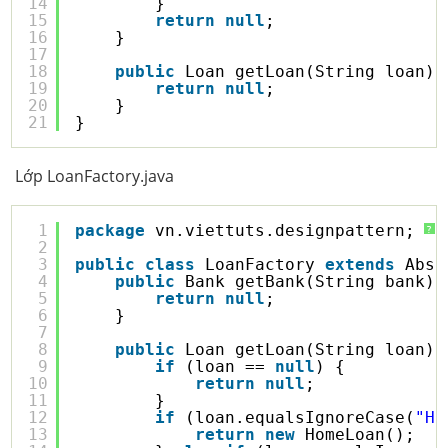
14
}
15
return
null
;
16
}
17
18
public
Loan getLoan(String loan) 
19
return
null
;
20
}
21
}
Lớp LoanFactory.java
1
package
vn.viettuts.designpattern;
?
2
3
public
class
LoanFactory 
extends
Abst
4
public
Bank getBank(String bank) 
5
return
null
;
6
}
7
8
public
Loan getLoan(String loan) 
9
if
(loan == 
null
) {
10
return
null
;
11
}
12
if
(loan.equalsIgnoreCase(
"Ho
13
return
new
HomeLoan();