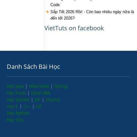
Code
Sắp Tết 2026 Rồi! - Còn bao nhiêu ngày nữa là
đến tết 2026?
VietTuts on facebook
Danh Sách Bài Học
Học Java
|
Hibernate
|
Spring
Học Excel
|
Excel VBA
Học Servlet
|
JSP
|
Struts2
Học C
|
C++
|
C#
Học Python
Học SQL