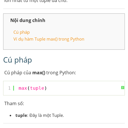
lớn nhất từ một tuple đã cho.
Nội dung chính
Cú pháp
Ví dụ hàm Tuple max() trong Python
Cú pháp
Cú pháp của
max()
trong Python:
1
max
(
tuple
)
?
Tham số:
tuple
: Đây là một Tuple.