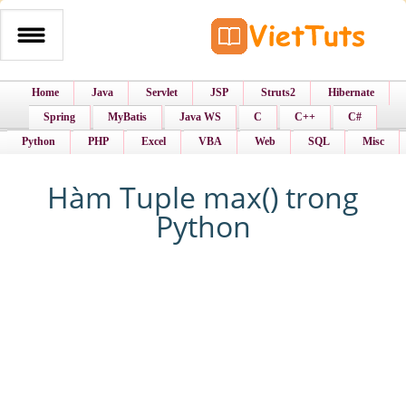
Home
Java
Servlet
JSP
Struts2
Hibernate
Spring
MyBatis
Java WS
C
C++
C#
Python
PHP
Excel
VBA
Web
SQL
Misc
Hàm Tuple max() trong
Python