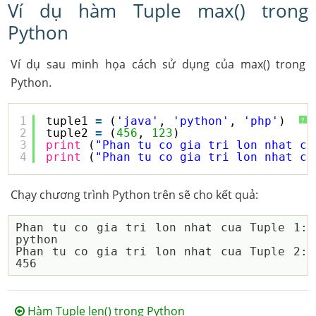
Ví dụ hàm Tuple max() trong
Python
Ví dụ sau minh họa cách sử dụng của max() trong
Python.
1
tuple1 
=
(
'java'
, 
'python'
, 
'php'
) 
?
2
tuple2 
=
(
456
, 
123
)
3
print
(
"Phan tu co gia tri lon nhat cu
4
print
(
"Phan tu co gia tri lon nhat cu
Chạy chương trình Python trên sẽ cho kết quả:
Phan tu co gia tri lon nhat cua Tuple 1:  
python

Phan tu co gia tri lon nhat cua Tuple 2:   
Hàm Tuple len() trong Python