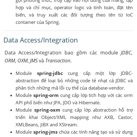
hợp và chỉ mục, operator logic và tính toán, đặt tên
biến, và truy xuất các đối tượng theo tên từ IoC
container của Spring.
Data Access/Integration
Data Access/Integration bao gồm các module
JDBC
,
ORM
,
OXM
,
JMS
và
Transaction
.
Module
spring-jdbc
cung cấp một lớp JDBC-
abstraction để loại bỏ những code tẻ nhạt cả JDBC và
phân tích những mã lỗi cụ thể của database-vendor.
Module
spring-orm
cung cấp lớp tích hợp với các orm
API phổ biến như JPA, JDO và Hibernate.
Module
spring-oxm
cung cấp lớp abstraction hỗ trợ
triển khai Object/XML mapping như AXB, Castor,
XMLBeans, JiBX and XStream.
Module
spring-jms
chứa các tính năng tạo và sử dụng