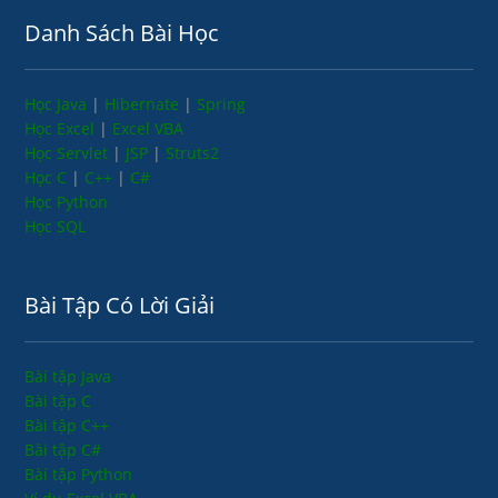
Danh Sách Bài Học
Học Java
|
Hibernate
|
Spring
Học Excel
|
Excel VBA
Học Servlet
|
JSP
|
Struts2
Học C
|
C++
|
C#
Học Python
Học SQL
Bài Tập Có Lời Giải
Bài tập Java
Bài tập C
Bài tập C++
Bài tập C#
Bài tập Python