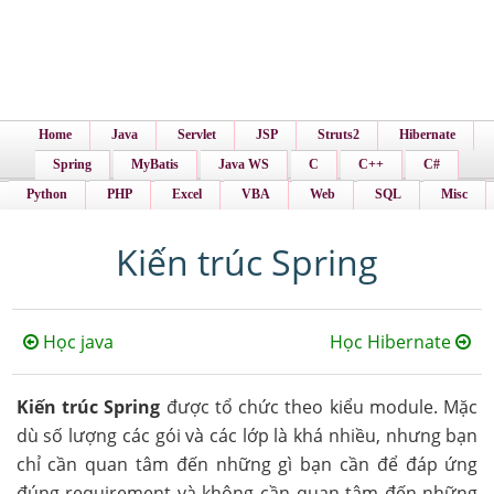
Home
Java
Servlet
JSP
Struts2
Hibernate
Spring
MyBatis
Java WS
C
C++
C#
Python
PHP
Excel
VBA
Web
SQL
Misc
Kiến trúc Spring
Học java
Học Hibernate
Kiến trúc Spring
được tổ chức theo kiểu module. Mặc
dù số lượng các gói và các lớp là khá nhiều, nhưng bạn
chỉ cần quan tâm đến những gì bạn cần để đáp ứng
đúng requirement và không cần quan tâm đến những