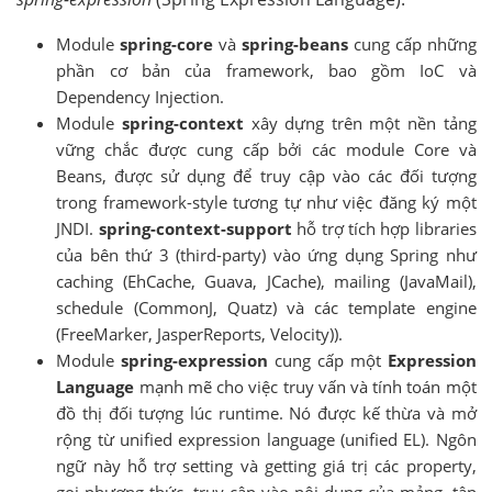
Module
spring-core
và
spring-beans
cung cấp những
phần cơ bản của framework, bao gồm IoC và
Dependency Injection.
Module
spring-context
xây dựng trên một nền tảng
vững chắc được cung cấp bởi các module Core và
Beans, được sử dụng để truy cập vào các đối tượng
trong framework-style tương tự như việc đăng ký một
JNDI.
spring-context-support
hỗ trợ tích hợp libraries
của bên thứ 3 (third-party) vào ứng dụng Spring như
caching (EhCache, Guava, JCache), mailing (JavaMail),
schedule (CommonJ, Quatz) và các template engine
(FreeMarker, JasperReports, Velocity)).
Module
spring-expression
cung cấp một
Expression
Language
mạnh mẽ cho việc truy vấn và tính toán một
đồ thị đối tượng lúc runtime. Nó được kế thừa và mở
rộng từ unified expression language (unified EL). Ngôn
ngữ này hỗ trợ setting và getting giá trị các property,
gọi phương thức, truy cập vào nội dung của mảng, tập