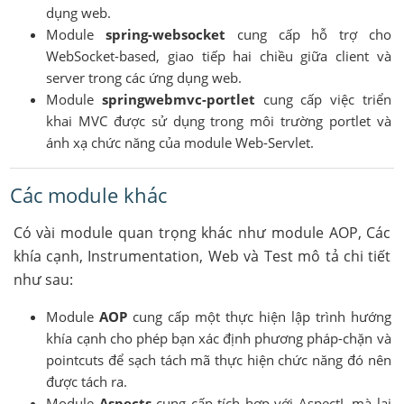
dụng web.
Module
spring-websocket
cung cấp hỗ trợ cho
WebSocket-based, giao tiếp hai chiều giữa client và
server trong các ứng dụng web.
Module
springwebmvc-portlet
cung cấp việc triển
khai MVC được sử dụng trong môi trường portlet và
ánh xạ chức năng của module Web-Servlet.
Các module khác
Có vài module quan trọng khác như module AOP, Các
khía cạnh, Instrumentation, Web và Test mô tả chi tiết
như sau:
Module
AOP
cung cấp một thực hiện lập trình hướng
khía cạnh cho phép bạn xác định phương pháp-chặn và
pointcuts để sạch tách mã thực hiện chức năng đó nên
được tách ra.
Module
Aspects
cung cấp tích hợp với AspectJ, mà lại