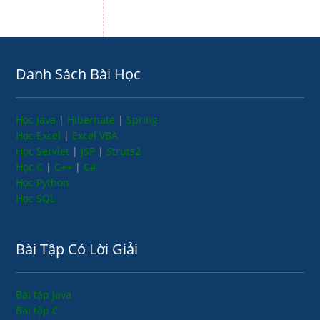
Danh Sách Bài Học
Học Java
|
Hibernate
|
Spring
Học Excel
|
Excel VBA
Học Servlet
|
JSP
|
Struts2
Học C
|
C++
|
C#
Học Python
Học SQL
Bài Tập Có Lời Giải
Bài tập Java
Bài tập C