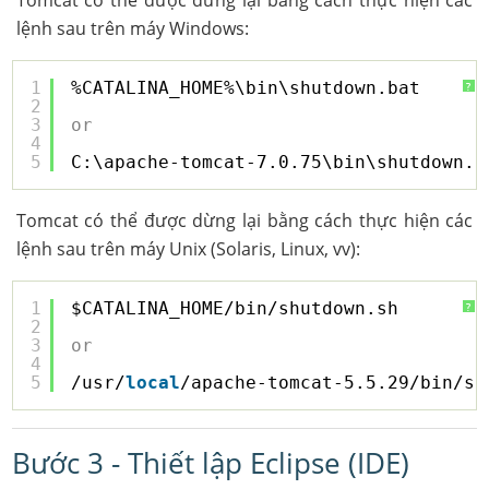
Tomcat có thể được dừng lại bằng cách thực hiện các
lệnh sau trên máy Windows:
1
%CATALINA_HOME%\bin\shutdown.bat
?
2
3
or
4
5
C:\apache-tomcat-7.0.75\bin\shutdown.b
Tomcat có thể được dừng lại bằng cách thực hiện các
lệnh sau trên máy Unix (Solaris, Linux, vv):
1
$CATALINA_HOME/bin/shutdown.sh
?
2
3
or
4
5
/usr/
local
/apache-tomcat-5.5.29/bin/sh
Bước 3 - Thiết lập Eclipse (IDE)