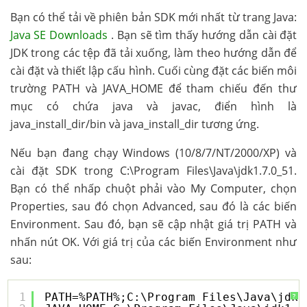
Bạn có thể tải về phiên bản SDK mới nhất từ trang Java:
Java SE Downloads
. Bạn sẽ tìm thấy hướng dẫn cài đặt
JDK trong các tệp đã tải xuống, làm theo hướng dẫn để
cài đặt và thiết lập cấu hình. Cuối cùng đặt các biến môi
trường PATH và JAVA_HOME để tham chiếu đến thư
mục có chứa java và javac, điển hình là
java_install_dir/bin và java_install_dir tương ứng.
Nếu bạn đang chạy Windows (10/8/7/NT/2000/XP) và
cài đặt SDK trong C:\Program Files\Java\jdk1.7.0_51.
Bạn có thể nhấp chuột phải vào My Computer, chọn
Properties, sau đó chọn Advanced, sau đó là các biến
Environment. Sau đó, bạn sẽ cập nhật giá trị PATH và
nhấn nút OK. Với giá trị của các biến Environment như
sau:
1
PATH=%PATH%;C:\Program Files\Java\jdk1
?