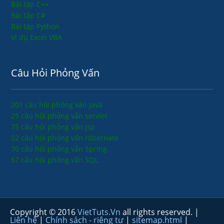
Bài tập C++
Bài tập C#
Bài tập Python
Ví dụ Excel VBA
Câu Hỏi Phỏng Vấn
201 câu hỏi phỏng vấn java
25 câu hỏi phỏng vấn servlet
75 câu hỏi phỏng vấn jsp
52 câu hỏi phỏng vấn Hibernate
70 câu hỏi phỏng vấn Spring
57 câu hỏi phỏng vấn SQL
Copyright © 2016
VietTuts.Vn
all rights reserved. |
Liên hệ
|
Chính sách - riêng tư
|
sitemap.html
|