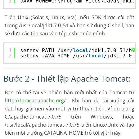
2
JAVA_HOME=C:\Program Files\Java\jdk1.7
Trên Unix (Solaris, Linux, v.v.), nếu SDK được cài đặt
trong /usr/local/jdk1.7.0_51 và bạn sử dụng C shell, bạn
sẽ đưa các tệp sau vào tệp .cshrc của mình.
1
setenv PATH /usr/
local
/jdk1.7.0_51/bin
?
2
setenv JAVA_HOME /usr/
local
/jdk1.7.0_5
Bước 2 - Thiết lập Apache Tomcat:
Bạn có thể tải về phiên bản mới nhất của Tomcat từ
http://tomcat.apache.org/
. Khi bạn đã tải xuống cài
đặt, hãy giải nén vào một vị trí thuận tiện. Ví dụ trong
C:\apache-tomcat-7.0.75 trên Windows, hoặc
/usr/local/apache-tomcat-7.0.75 trên Linux/Unix và tạo
biến môi trường CATALINA_HOME trỏ tới vị trí này.