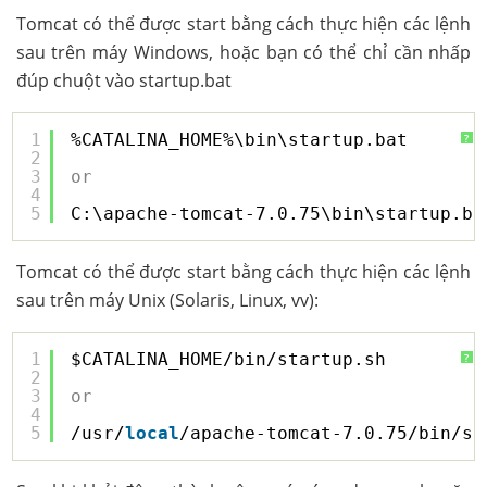
Tomcat có thể được start bằng cách thực hiện các lệnh
sau trên máy Windows, hoặc bạn có thể chỉ cần nhấp
đúp chuột vào startup.bat
1
%CATALINA_HOME%\bin\startup.bat
?
2
3
or
4
5
C:\apache-tomcat-7.0.75\bin\startup.ba
Tomcat có thể được start bằng cách thực hiện các lệnh
sau trên máy Unix (Solaris, Linux, vv):
1
$CATALINA_HOME/bin/startup.sh
?
2
3
or
4
5
/usr/
local
/apache-tomcat-7.0.75/bin/st