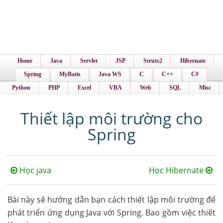
Home
Java
Servlet
JSP
Struts2
Hibernate
Spring
MyBatis
Java WS
C
C++
C#
Python
PHP
Excel
VBA
Web
SQL
Misc
Thiết lập môi trường cho
Spring
Học java
Học Hibernate
Bài này sẽ hướng dẫn bạn cách thiết lập môi trường để
phát triển ứng dụng Java với Spring. Bao gồm việc thiết