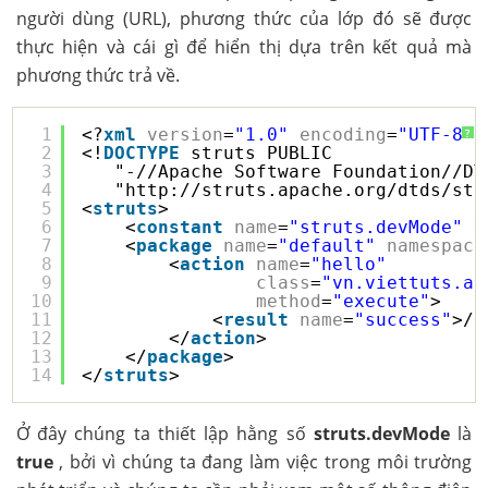
người dùng (URL), phương thức của lớp đó sẽ được
thực hiện và cái gì để hiển thị dựa trên kết quả mà
phương thức trả về.
1
<?
xml
version
=
"1.0"
encoding
=
"UTF-8"
?
?
2
<!
DOCTYPE
struts PUBLIC
3
"-//Apache Software Foundation//DT
4
"
http://struts.apache.org/dtds/str
5
<
struts
>
6
<
constant
name
=
"struts.devMode"
v
7
<
package
name
=
"default"
namespace
8
<
action
name
=
"hello"
9
class
=
"vn.viettuts.ac
10
method
=
"execute"
>
11
<
result
name
=
"success"
>/H
12
</
action
>
13
</
package
>
14
</
struts
>
Ở đây chúng ta thiết lập hằng số
struts.devMode
là
true
, bởi vì chúng ta đang làm việc trong môi trường