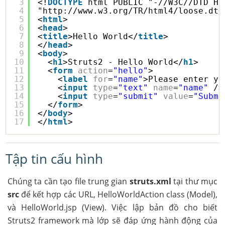
3
<!
DOCTYPE
html PUBLIC "-//W3C//DTD HT
4
"
http://www.w3.org/TR/html4/loose.dtd
5
<
html
>
6
<
head
>
7
<
title
>Hello World</
title
>
8
</
head
>
9
<
body
>
10
<
h1
>Struts2 - Hello World</
h1
>
11
<
form
action
=
"hello"
>
12
<
label
for
=
"name"
>Please enter yo
13
<
input
type
=
"text"
name
=
"name"
/>
14
<
input
type
=
"submit"
value
=
"Submi
15
</
form
>
16
</
body
>
17
</
html
>
Tập tin cấu hình
Chúng ta cần tạo file trung gian
struts.xml
tại thư mục
src
để kết hợp các URL, HelloWorldAction class (Model),
và HelloWorld.jsp (View). Việc lập bản đồ cho biết
Struts2 framework mà lớp sẽ đáp ứng hành động của