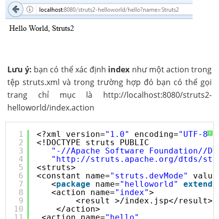
Lưu ý:
bạn có thể xác định
index
như một action trong
tệp struts.xml và trong trường hợp đó bạn có thể gọi
trang chỉ mục là http://localhost:8080/struts2-
helloworld/index.action
1
<?xml version=
"1.0"
encoding=
"UTF-8"
?
?
2
<!DOCTYPE struts PUBLIC
3
"-//Apache Software Foundation//DT
4
"
http://struts.apache.org/dtds/str
5
<struts>
6
<constant name=
"struts.devMode"
value
7
<
package
name=
"helloworld"
extends
8
<action name=
"index"
>
9
<result >/index.jsp</result>
10
</action>      
11
<action name=
"hello"