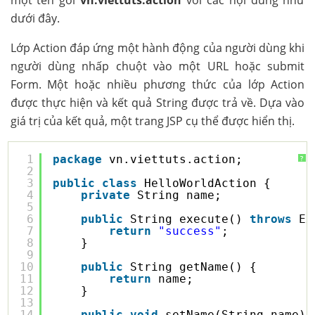
dưới đây.
Lớp Action đáp ứng một hành động của người dùng khi
người dùng nhấp chuột vào một URL hoặc submit
Form. Một hoặc nhiều phương thức của lớp Action
được thực hiện và kết quả String được trả về. Dựa vào
giá trị của kết quả, một trang JSP cụ thể được hiển thị.
1
package
vn.viettuts.action;
?
2
3
public
class
HelloWorldAction {
4
private
String name;
5
6
public
String execute() 
throws
Ex
7
return
"success"
;
8
}
9
10
public
String getName() {
11
return
name;
12
}
13
14
public
void
setName(String name) 