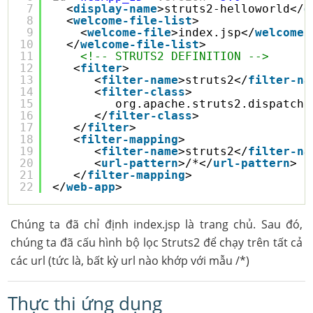
7
<
display-name
>struts2-helloworld</
d
8
<
welcome-file-list
>
9
<
welcome-file
>index.jsp</
welcome-
10
</
welcome-file-list
>
11
<!-- STRUTS2 DEFINITION -->
12
<
filter
>
13
<
filter-name
>struts2</
filter-na
14
<
filter-class
>
15
org.apache.struts2.dispatche
16
</
filter-class
>
17
</
filter
>  
18
<
filter-mapping
>
19
<
filter-name
>struts2</
filter-na
20
<
url-pattern
>/*</
url-pattern
>
21
</
filter-mapping
>    
22
</
web-app
>
Chúng ta đã chỉ định index.jsp là trang chủ. Sau đó,
chúng ta đã cấu hình bộ lọc Struts2 để chạy trên tất cả
các url (tức là, bất kỳ url nào khớp với mẫu /*)
Thực thi ứng dụng