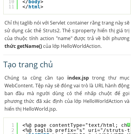
10
</
body
>
11
</
html
>
Chỉ thị taglib nói với Servlet container rằng trang này sẽ
sử dụng các thẻ Struts2. Thẻ s:property hiển thị giá trị
của thuộc tính action "name" được trả về bởi phương
thức getName()
của lớp HelloWorldAction.
Tạo trang chủ
Chúng ta cũng cần tạo
index.jsp
trong thư mục
WebContent. Tệp này sẽ đóng vai trò là URL hành động
ban đầu mà người dùng có thể nhấp chuột để gọi
phương thức đã xác định của lớp HelloWorldAction và
hiển thị HelloWorld.jsp.
1
<%@ page contentType="text/html; char
?
2
<%@ taglib prefix="s" uri="/struts-ta