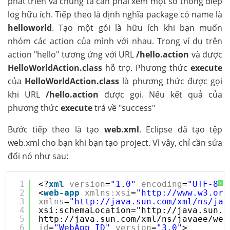
phát triển và chúng ta cần phải xem một số thông điệp
log hữu ích. Tiếp theo là định nghĩa package có name là
helloworld
. Tạo một gói là hữu ích khi bạn muốn
nhóm các action của mình với nhau. Trong ví dụ trên
action "hello" tương ứng với URL
/hello.action
và được
HelloWorldAction.class
hỗ trợ. Phương thức
execute
của
HelloWorldAction.class
là phương thức được gọi
khi URL
/hello.action
được gọi. Nếu kết quả của
phương thức
execute
trả về "success"
Bước tiếp theo là tạo
web.xml
. Eclipse đã tạo tệp
web.xml cho bạn khi bạn tạo project. Vì vậy, chỉ cần sửa
đổi nó như sau:
1
<?
xml
version
=
"1.0"
encoding
=
"UTF-8"
?
?
2
<
web-app
xmlns:xsi
=
"
http://www.w3.org
3
xmlns
=
"
http://java.sun.com/xml/ns/jav
4
xsi:schemaLocation="
http://java.sun.c
5
http://java.sun.com/xml/ns/javaee/web
6
id
=
"WebApp_ID"
version
=
"3.0"
>