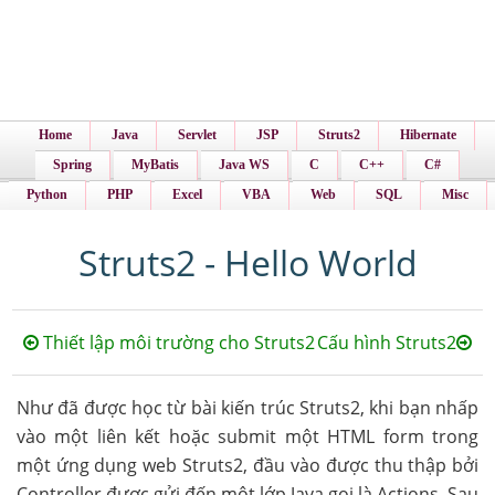
Home
Java
Servlet
JSP
Struts2
Hibernate
Spring
MyBatis
Java WS
C
C++
C#
Python
PHP
Excel
VBA
Web
SQL
Misc
Struts2 - Hello World
Thiết lập môi trường cho Struts2
Cấu hình Struts2
Như đã được học từ bài kiến trúc Struts2, khi bạn nhấp
vào một liên kết hoặc submit một HTML form trong
một ứng dụng web Struts2, đầu vào được thu thập bởi
Controller được gửi đến một lớp Java gọi là Actions. Sau