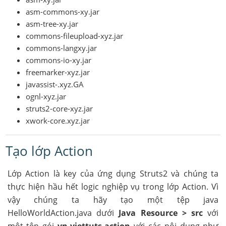
asm-commons-xy.jar
asm-tree-xy.jar
commons-fileupload-xyz.jar
commons-langxy.jar
commons-io-xy.jar
freemarker-xyz.jar
javassist-.xyz.GA
ognl-xyz.jar
struts2-core-xyz.jar
xwork-core.xyz.jar
Tạo lớp Action
Lớp Action là key của ứng dụng Struts2 và chúng ta
thực hiện hầu hết logic nghiệp vụ trong lớp Action. Vì
vậy chúng ta hãy tạo một tệp java
HelloWorldAction.java dưới
Java Resource > src
với
một tên gói
vn.viettuts.action
với các nội dung như