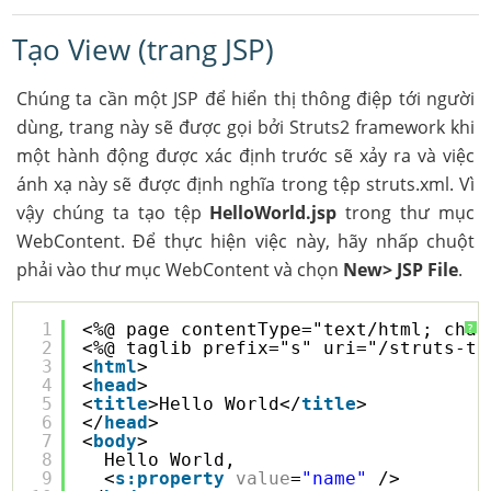
Tạo View (trang JSP)
Chúng ta cần một JSP để hiển thị thông điệp tới người
dùng, trang này sẽ được gọi bởi Struts2 framework khi
một hành động được xác định trước sẽ xảy ra và việc
ánh xạ này sẽ được định nghĩa trong tệp struts.xml. Vì
vậy chúng ta tạo tệp
HelloWorld.jsp
trong thư mục
WebContent. Để thực hiện việc này, hãy nhấp chuột
phải vào thư mục WebContent và chọn
New> JSP File
.
1
<%@ page contentType="text/html; char
?
2
<%@ taglib prefix="s" uri="/struts-ta
3
<
html
>
4
<
head
>
5
<
title
>Hello World</
title
>
6
</
head
>
7
<
body
>
8
Hello World,
9
<
s:property
value
=
"name"
/>