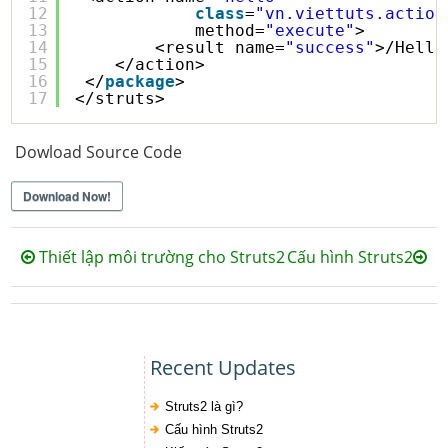
12
class
=
"vn.viettuts.action
13
method=
"execute"
>
14
<result name=
"success"
>/Hello
15
</action>   
16
</
package
>
17
</struts>
Dowload Source Code
Download Now!
Thiết lập môi trường cho Struts2
Cấu hình Struts2
Recent Updates
Struts2 là gì?
Cấu hình Struts2