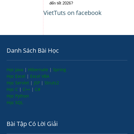
đến tết 2026?
VietTuts on facebook
Danh Sách Bài Học
Học Java
|
Hibernate
|
Spring
Học Excel
|
Excel VBA
Học Servlet
|
JSP
|
Struts2
Học C
|
C++
|
C#
Học Python
Học SQL
Bài Tập Có Lời Giải