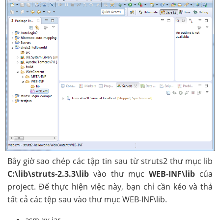
Bây giờ sao chép các tập tin sau từ struts2 thư mục lib
C:\lib\struts-2.3.3\lib
vào thư mục
WEB-INF\lib
của
project. Để thực hiện việc này, bạn chỉ cần kéo và thả
tất cả các tệp sau vào thư mục WEB-INF\lib.
asm-xy.jar