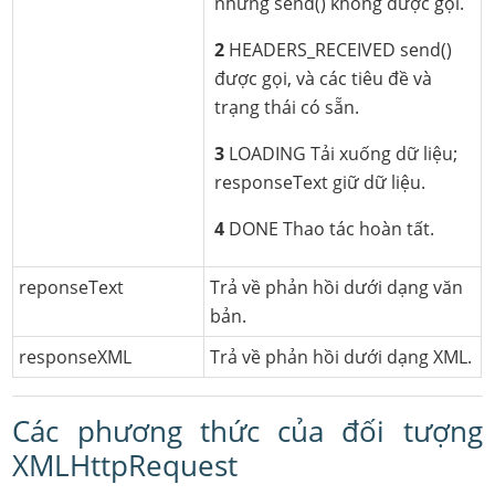
nhưng send() không được gọi.
2
HEADERS_RECEIVED send()
được gọi, và các tiêu đề và
trạng thái có sẵn.
3
LOADING Tải xuống dữ liệu;
responseText giữ dữ liệu.
4
DONE Thao tác hoàn tất.
reponseText
Trả về phản hồi dưới dạng văn
bản.
responseXML
Trả về phản hồi dưới dạng XML.
Các phương thức của đối tượng
XMLHttpRequest