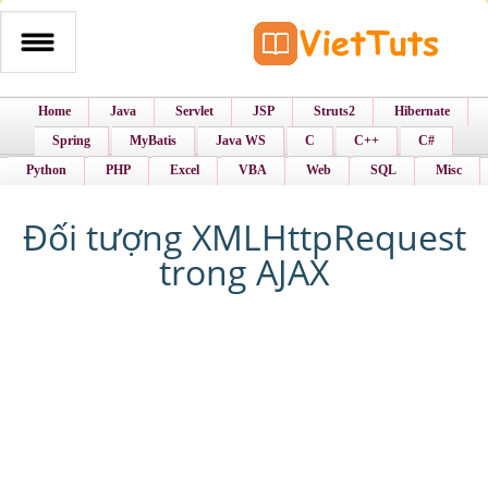
Home
Java
Servlet
JSP
Struts2
Hibernate
Spring
MyBatis
Java WS
C
C++
C#
Python
PHP
Excel
VBA
Web
SQL
Misc
Đối tượng XMLHttpRequest
trong AJAX