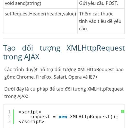
void send(string)
Gửi yêu cầu POST.
setRequestHeader(header,value)
Thêm các thuộc
tính vào tiêu đề yêu
cầu.
Tạo đối tượng XMLHttpRequest
trong AJAX
Các trình duyệt hỗ trợ đối tượng XMLHttpRequest bao
gồm: Chrome, FireFox, Safari, Opera và IE7+
Dưới đây là cú pháp để tạo đối tượng XMLHttpRequest
trong AJAX:
1
<script>
?
2
request = 
new
XMLHttpRequest();
3
</script>