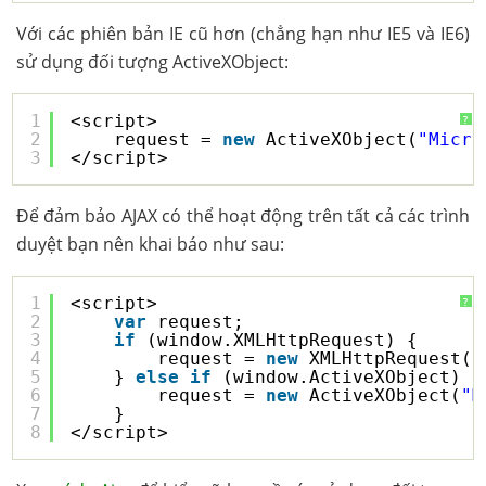
Với các phiên bản IE cũ hơn (chẳng hạn như IE5 và IE6)
sử dụng đối tượng ActiveXObject:
1
<script>
?
2
request = 
new
ActiveXObject(
"Micro
3
</script>
Để đảm bảo AJAX có thể hoạt động trên tất cả các trình
duyệt bạn nên khai báo như sau:
1
<script>
?
2
var
request;
3
if
(window.XMLHttpRequest) {
4
request = 
new
XMLHttpRequest()
5
} 
else
if
(window.ActiveXObject) {
6
request = 
new
ActiveXObject(
"M
7
}
8
</script>