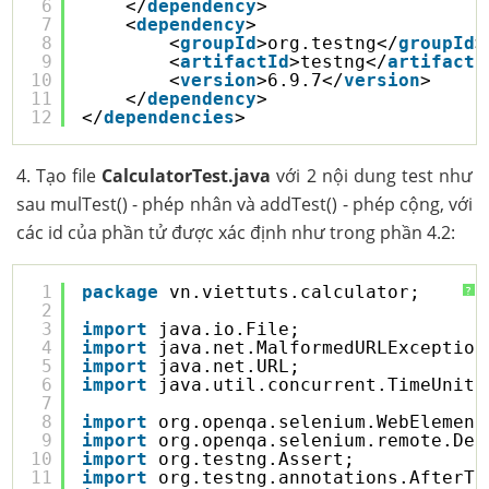
6
</
dependency
>
7
<
dependency
>
8
<
groupId
>org.testng</
groupId
>
9
<
artifactId
>testng</
artifactI
10
<
version
>6.9.7</
version
>
11
</
dependency
>
12
</
dependencies
>
4. Tạo file
CalculatorTest.java
với 2 nội dung test như
sau mulTest() - phép nhân và addTest() - phép cộng, với
các id của phần tử được xác định như trong phần 4.2:
1
package
vn.viettuts.calculator;
?
2
3
import
java.io.File;
4
import
java.net.MalformedURLException
5
import
java.net.URL;
6
import
java.util.concurrent.TimeUnit;
7
8
import
org.openqa.selenium.WebElement
9
import
org.openqa.selenium.remote.Des
10
import
org.testng.Assert;
11
import
org.testng.annotations.AfterTe