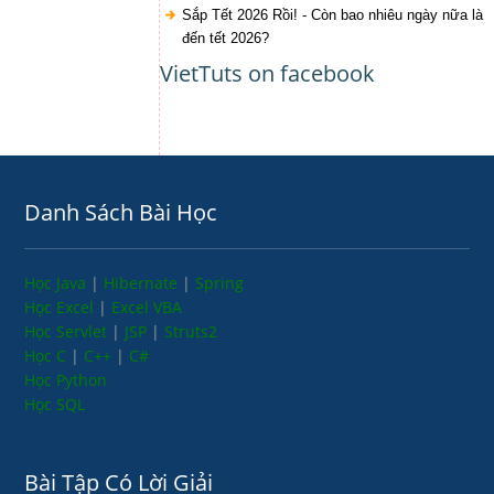
Sắp Tết 2026 Rồi! - Còn bao nhiêu ngày nữa là
đến tết 2026?
VietTuts on facebook
Danh Sách Bài Học
Học Java
|
Hibernate
|
Spring
Học Excel
|
Excel VBA
Học Servlet
|
JSP
|
Struts2
Học C
|
C++
|
C#
Học Python
Học SQL
Bài Tập Có Lời Giải