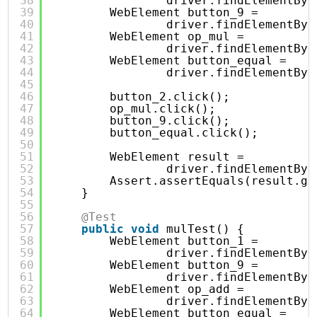
38
driver.findElementByI
39
WebElement button_9 = 
40
driver.findElementByI
41
WebElement op_mul = 
42
driver.findElementByI
43
WebElement button_equal = 
44
driver.findElementByI
45
46
button_2.click();
47
op_mul.click();
48
button_9.click();
49
button_equal.click();
50
51
WebElement result = 
52
driver.findElementByI
53
Assert.assertEquals(result.ge
54
}
55
56
@Test
57
public
void
mulTest() {
58
WebElement button_1 = 
59
driver.findElementByI
60
WebElement button_9 = 
61
driver.findElementByI
62
WebElement op_add = 
63
driver.findElementByI
64
WebElement button_equal = 