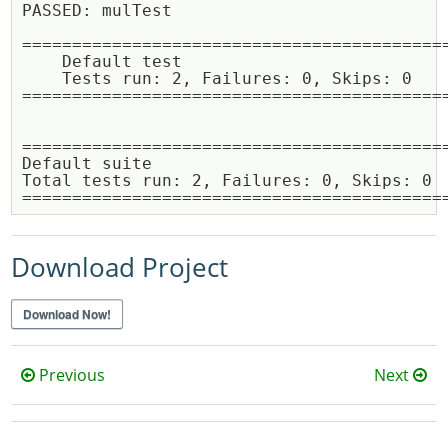
PASSED: mulTest

===========================================
    Default test

    Tests run: 2, Failures: 0, Skips: 0

===========================================
===========================================
Default suite

Total tests run: 2, Failures: 0, Skips: 0

Download Project
Download Now!
Previous
Next