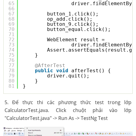
65
driver.findElementByI
66
67
button_1.click();
68
op_add.click();
69
button_9.click();
70
button_equal.click();
71
72
WebElement result = 
73
driver.findElementByI
74
Assert.assertEquals(result.ge
75
}
76
77
@AfterTest
78
public
void
afterTest() {
79
driver.quit();
80
}
81
}
5. Để thực thi các phương thức test trong lớp
CalculatorTest.java. Click chuột phải vào lớp
"CalculatorTest.java" -> Run As -> TestNg Test