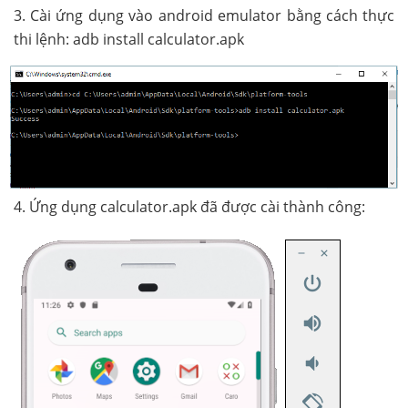
3. Cài ứng dụng vào android emulator bằng cách thực
thi lệnh: adb install calculator.apk
4. Ứng dụng calculator.apk đã được cài thành công: