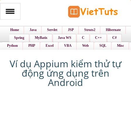
Home
Java
Servlet
JSP
Struts2
Hibernate
Spring
MyBatis
Java WS
C
C++
C#
Python
PHP
Excel
VBA
Web
SQL
Misc
Ví dụ Appium kiểm thử tự
động ứng dụng trên
Android