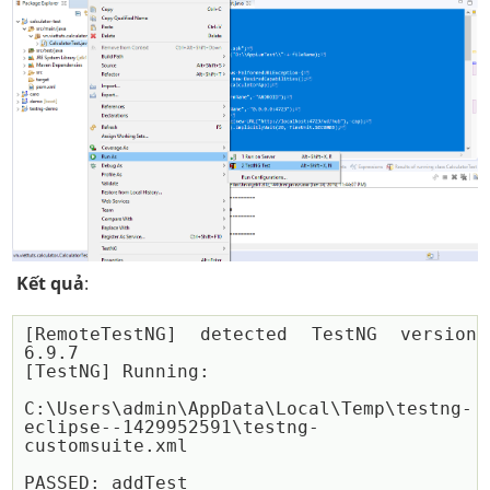
Kết quả
:
[RemoteTestNG] detected TestNG version 
6.9.7

[TestNG] Running:

C:\Users\admin\AppData\Local\Temp\testng-
eclipse--1429952591\testng-
customsuite.xml

PASSED: addTest
