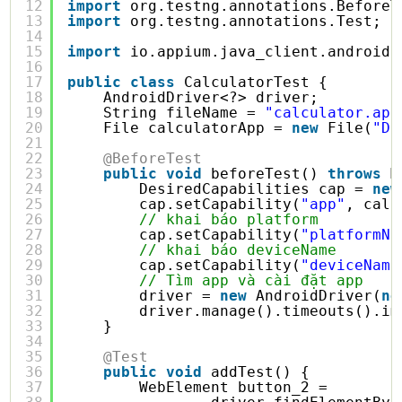
12
import
org.testng.annotations.BeforeT
13
import
org.testng.annotations.Test;
14
15
import
io.appium.java_client.android.
16
17
public
class
CalculatorTest {
18
AndroidDriver<?> driver;
19
String fileName = 
"calculator.apk
20
File calculatorApp = 
new
File(
"D:
21
22
@BeforeTest
23
public
void
beforeTest() 
throws
M
24
DesiredCapabilities cap = 
new
25
cap.setCapability(
"app"
, calc
26
// khai báo platform
27
cap.setCapability(
"platformNa
28
// khai báo deviceName
29
cap.setCapability(
"deviceName
30
// Tìm app và cài đặt app
31
driver = 
new
AndroidDriver(
ne
32
driver.manage().timeouts().im
33
}
34
35
@Test
36
public
void
addTest() {
37
WebElement button_2 = 