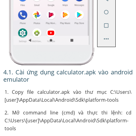
4.1. Cài ứng dụng calculator.apk vào android
emulator
1. Copy file calculator.apk vào thư mục C:\Users\
[user]\AppData\Local\Android\Sdk\platform-tools
2. Mở command line (cmd) và thực thi lệnh: cd
C:\Users\[user]\AppData\Local\Android\Sdk\platform-
tools