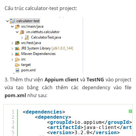
Cấu trúc calculator-test project:
3. Thêm thư viện
Appium client
và
TestNG
vào project
vừa tạo bằng cách thêm các dependency vào file
pom.xml
như sau:
1
<
dependencies
>
?
2
<
dependency
>
3
<
groupId
>io.appium</
groupId
>
4
<
artifactId
>java-client</
arti
5
<
version
>3.2.0</
version
>