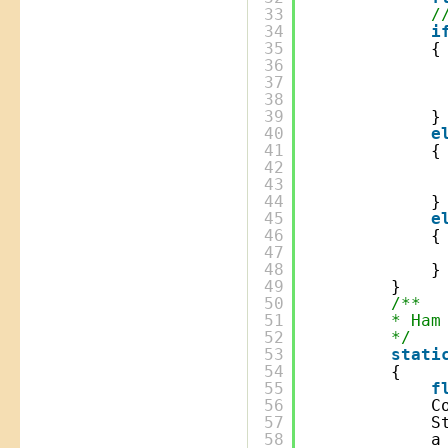
33
/
34
i
35
{
36
37
38
39
}
40
e
41
{
42
43
44
}
45
e
46
{
47
48
}
49
}
50
/**
51
* Ham
52
*/
53
stati
54
{
55
f
56
C
57
S
58
a