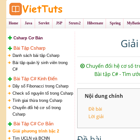
Tự Học Lập Tr
VietTu
Home
Java
Servlet
JSP
Struts2
Hibernate
Spring
MyBati
Csharp Cơ Bản
Giải
Bài Tập Csharp
Danh sách bài tập Csharp
Bài tập quản lý sinh viên trong
Chuyển đổi hệ cơ số t
C#
Bài tập C# - Tìm ư
Bài Tập C# Kinh Điển
Dãy số Fibonacci trong Csharp
Check số nguyên tố trong Csharp
Nội dung chính
Tính giai thừa trong Csharp
Chuyển đổi hệ cơ số trong
Đề bài
Csharp
Lời giải
Bài Tập C# Cơ Bản
Giải phương trình bậc 2
Đề bài
Tìm UCLN và BCNN