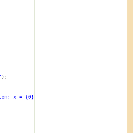
"
);
iem: x = {0}"
, (-c / b));