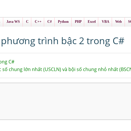
ình Online
ts
s
Java WS
C
C++
C#
Python
PHP
Excel
VBA
Web
S
 phương trình bậc 2 trong C#
rong C#
ớc số chung lớn nhất (USCLN) và bội số chung nhỏ nhất (BSC