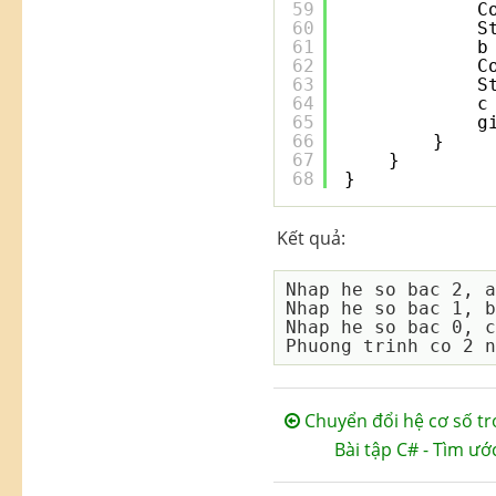
59
C
60
S
61
b
62
C
63
S
64
c
65
g
66
}
67
}
68
}
Kết quả:
Nhap he so bac 2, a
Nhap he so bac 1, b
Nhap he so bac 0, c
Chuyển đổi hệ cơ số t
Bài tập C# - Tìm ư