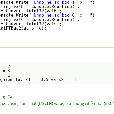
onsole.Write(
"Nhap he so bac 1, b = "
);
tring valB = Console.ReadLine();
 = Convert.ToInt32(valB);
onsole.Write(
"Nhap he so bac 0, c = "
);
tring valC = Console.ReadLine();
 = Convert.ToInt32(valC);
iaiPTBac2(a, b, c);
 = 2

 = 3

 = 1

rong C#
ớc số chung lớn nhất (USCLN) và bội số chung nhỏ nhất (BSC