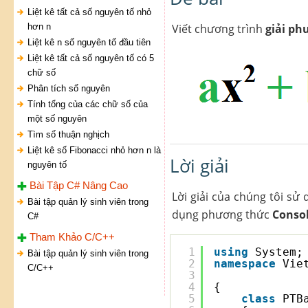
Liệt kê tất cả số nguyên tố nhỏ
hơn n
Viết chương trình
giải ph
Liệt kê n số nguyên tố đầu tiên
Liệt kê tất cả số nguyên tố có 5
chữ số
Phân tích số nguyên
Tính tổng của các chữ số của
một số nguyên
Tìm số thuận nghịch
Liệt kê số Fibonacci nhỏ hơn n là
Lời giải
nguyên tố
Bài Tập C# Nâng Cao
Lời giải của chúng tôi s
Bài tập quản lý sinh viên trong
dụng phương thức
Consol
C#
Tham Khảo C/C++
1
using
System;
Bài tập quản lý sinh viên trong
2
namespace
Vie
C/C++
3
4
{
5
class
PTB