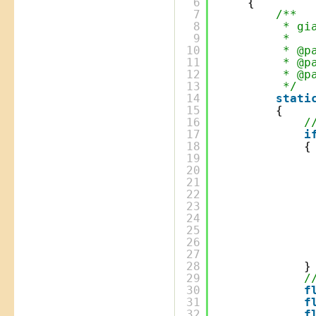
6
{
7
/**
8
* gi
9
* 
10
* @p
11
* @p
12
* @p
13
*/
14
stati
15
{
16
/
17
i
18
{
19
20
21
22
23
24
25
26
27
28
}
29
/
30
f
31
f
32
f