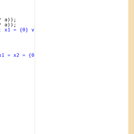
* a));
* a));
: x1 = {0} va x2 = {1}"
, x1, x2);
x1 = x2 = {0}"
, x1);