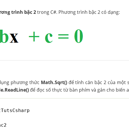
ương trình bậc 2
trong C#. Phương trình bậc 2 có dạng:
ử dụng phương thức
Math.Sqrt()
để tính căn bậc 2 của một 
e.ReadLine()
để đọc số thực từ bàn phím và gán cho biến a
tTutsCsharp
ac2