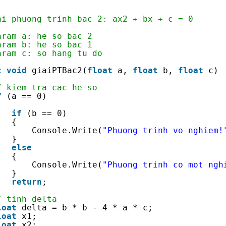
ai phuong trinh bac 2: ax2 + bx + c = 0
aram a: he so bac 2
aram b: he so bac 1
aram c: so hang tu do
c
void
giaiPTBac2(
float
a, 
float
b, 
float
c)
/ kiem tra cac he so
f
(a == 0)
if
(b == 0)
{
Console.Write(
"Phuong trinh vo nghiem!
}
else
{
Console.Write(
"Phuong trinh co mot ngh
}
return
;
/ tinh delta
loat
delta = b * b - 4 * a * c;
loat
x1;
loat
x2;