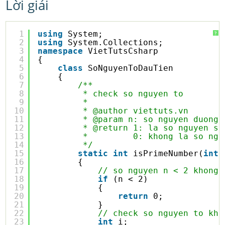
Lời giải
1
using
System;
?
2
using
System.Collections;
3
namespace
VietTutsCsharp
4
{
5
class
SoNguyenToDauTien
6
{
7
/**
8
* check so nguyen to
9
* 
10
* @author viettuts.vn
11
* @param n: so nguyen duong
12
* @return 1: la so nguyen so
13
*         0: khong la so ngu
14
*/
15
static
int
isPrimeNumber(
int
16
{
17
// so nguyen n < 2 khong 
18
if
(n < 2)
19
{
20
return
0;
21
}
22
// check so nguyen to khi
23
int
i;