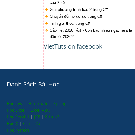
của 2 số
Giải phương trình bậc 2 trong C#
Chuyển đổi hệ cơ số trong C#
Tính giai thừa trong C#
Sắp Tết 2026 Rồi! - Còn bao nhiêu ngày nữa là
đến tết 2026?
VietTuts on facebook
Danh Sách Bài Học
Học Java
|
Hibernate
|
Spring
Học Excel
|
Excel VBA
Học Servlet
|
JSP
|
Struts2
Học C
|
C++
|
C#
Học Python