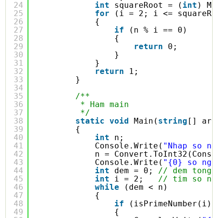
24
int
squareRoot = (
int
) Ma
25
for
(i = 2; i <= squareRo
26
{
27
if
(n % i == 0)
28
{
29
return
0;
30
}
31
}
32
return
1;
33
}
34
35
/**
36
* Ham main
37
*/
38
static
void
Main(
string
[] arg
39
{
40
int
n;
41
Console.Write(
"Nhap so ng
42
n = Convert.ToInt32(Conso
43
Console.Write(
"{0} so ngu
44
int
dem = 0; 
// dem tong 
45
int
i = 2;   
// tim so ng
46
while
(dem < n)
47
{
48
if
(isPrimeNumber(i) 
49
{