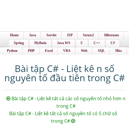
Home
Java
Servlet
JSP
Struts2
Hibernate
Spring
MyBatis
Java WS
C
C++
C#
Python
PHP
Excel
VBA
Web
SQL
Misc
Bài tập C# - Liệt kê n số
nguyên tố đầu tiên trong C#
Bài tập C# - Liệt kê tất cả các số nguyên tố nhỏ hơn n
trong C#
Bài tập C# - Liệt kê tất cả số nguyên tố có 5 chữ số
trong C#