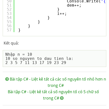
50
Console.Write(
"{0
51
dem++;
52
}
53
i++;
54
}
55
}
56
}
57
}
Kết quả:
Nhập n = 10

10 so nguyen to dau tien la: 

Bài tập C# - Liệt kê tất cả các số nguyên tố nhỏ hơn n
trong C#
Bài tập C# - Liệt kê tất cả số nguyên tố có 5 chữ số
trong C#