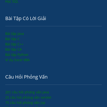
Học SQL
Bài Tập Có Lời Giải
Bài tập Java
Bài tập C
Bài tập C++
Bài tập C#
Bài tập Python
Ví dụ Excel VBA
Câu Hỏi Phỏng Vấn
201 câu hỏi phỏng vấn java
25 câu hỏi phỏng vấn servlet
75 câu hỏi phỏng vấn jsp