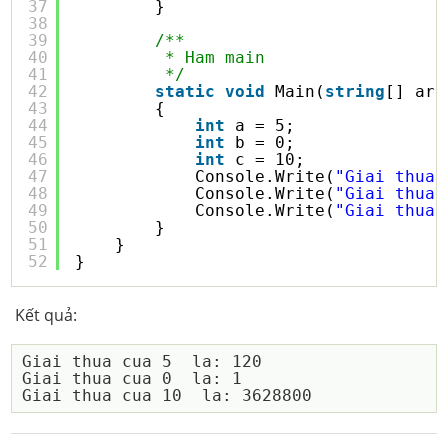
37
}
38
39
/**
40
* Ham main
41
*/
42
static
void
Main(
string
[] arg
43
{
44
int
a = 5;
45
int
b = 0;
46
int
c = 10;
47
Console.Write(
"Giai thua 
48
Console.Write(
"Giai thua 
49
Console.Write(
"Giai thua 
50
}
51
}
52
}
Kết quả:
Giai thua cua 5  la: 120

Giai thua cua 0  la: 1
