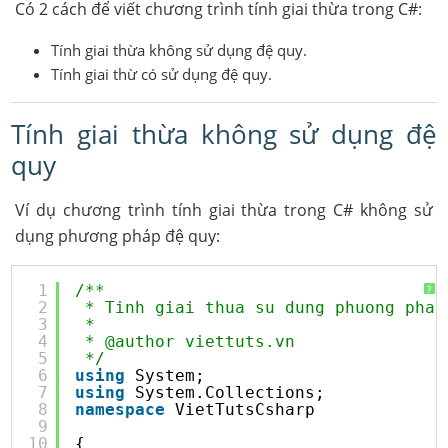
Có 2 cách để viết chương trình tính giai thừa trong C#:
Tính giai thừa không sử dụng đệ quy.
Tính giai thừ có sử dụng đệ quy.
Tính giai thừa không sử dụng đệ
quy
Ví dụ chương trình tính giai thừa trong C# không sử
dụng phương pháp đệ quy:
1
/**
?
2
* Tinh giai thua su dung phuong phap
3
*  
4
* @author viettuts.vn
5
*/
6
using
System;
7
using
System.Collections;
8
namespace
VietTutsCsharp
9
10
{