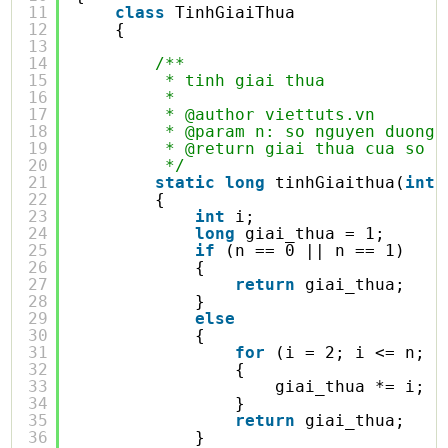
11
class
TinhGiaiThua
12
{
13
14
/**
15
* tinh giai thua
16
* 
17
* @author viettuts.vn
18
* @param n: so nguyen duong
19
* @return giai thua cua so n
20
*/
21
static
long
tinhGiaithua(
int
22
{
23
int
i;
24
long
giai_thua = 1;
25
if
(n == 0 || n == 1)
26
{
27
return
giai_thua;
28
}
29
else
30
{
31
for
(i = 2; i <= n; i
32
{
33
giai_thua *= i;
34
}
35
return
giai_thua;
36
}