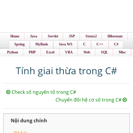
Home
Java
Servlet
JSP
Struts2
Hibernate
Spring
MyBatis
Java WS
C
C++
C#
Python
PHP
Excel
VBA
Web
SQL
Misc
Tính giai thừa trong C#
Check số nguyên tố trong C#
Chuyển đổi hệ cơ số trong C#
Nội dung chính
Đề bài