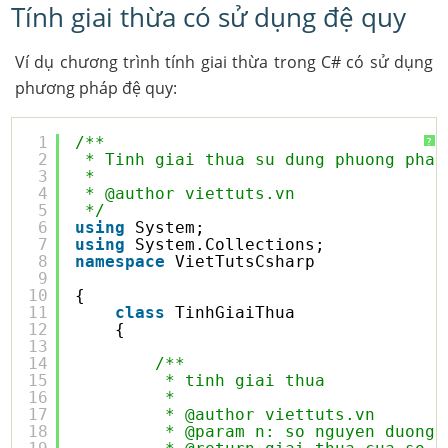
Tính giai thừa có sử dụng đệ quy
Ví dụ chương trình tính giai thừa trong C# có sử dụng
phương pháp đệ quy:
1
/**
?
2
* Tinh giai thua su dung phuong phap
3
*  
4
* @author viettuts.vn
5
*/
6
using
System;
7
using
System.Collections;
8
namespace
VietTutsCsharp
9
10
{
11
class
TinhGiaiThua
12
{
13
14
/**
15
* tinh giai thua
16
* 
17
* @author viettuts.vn
18
* @param n: so nguyen duong