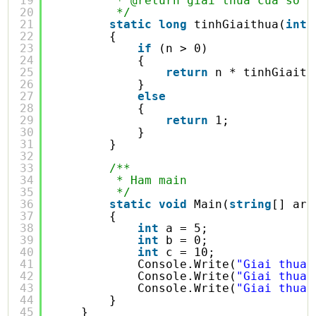
19
* @return giai thua cua so n
20
*/
21
static
long
tinhGiaithua(
int
22
{
23
if
(n > 0)
24
{
25
return
n * tinhGiaith
26
}
27
else
28
{
29
return
1;
30
}
31
}
32
33
/**
34
* Ham main
35
*/
36
static
void
Main(
string
[] arg
37
{
38
int
a = 5;
39
int
b = 0;
40
int
c = 10;
41
Console.Write(
"Giai thua 
42
Console.Write(
"Giai thua 
43
Console.Write(
"Giai thua 
44
}
45
}