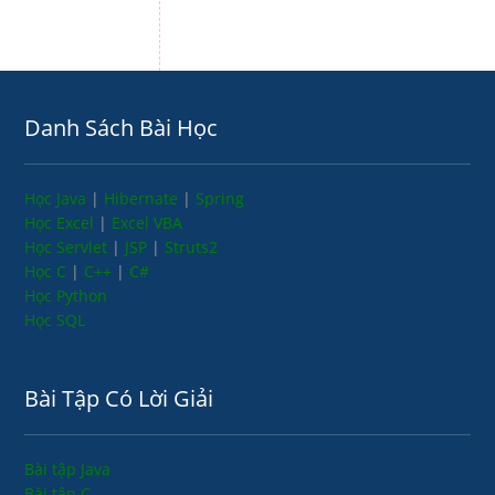
Danh Sách Bài Học
Học Java
|
Hibernate
|
Spring
Học Excel
|
Excel VBA
Học Servlet
|
JSP
|
Struts2
Học C
|
C++
|
C#
Học Python
Học SQL
Bài Tập Có Lời Giải
Bài tập Java
Bài tập C