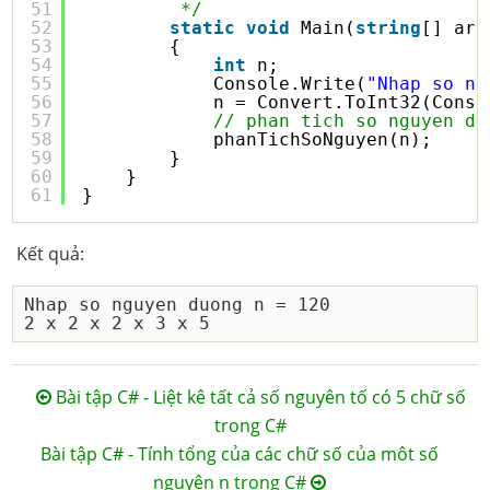
51
*/
52
static
void
Main(
string
[] arg
53
{
54
int
n;
55
Console.Write(
"Nhap so ng
56
n = Convert.ToInt32(Conso
57
// phan tich so nguyen du
58
phanTichSoNguyen(n);
59
}
60
}
61
}
Kết quả:
Nhap so nguyen duong n = 120

Bài tập C# - Liệt kê tất cả số nguyên tố có 5 chữ số
trong C#
Bài tập C# - Tính tổng của các chữ số của môt số
nguyên n trong C#