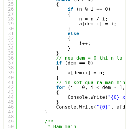
25
{
26
if
(n % i == 0)
27
{
28
n = n / i;
29
a[dem++] = i;
30
}
31
else
32
{
33
i++;
34
}
35
}
36
// neu dem = 0 thi n la n
37
if
(dem == 0)
38
{
39
a[dem++] = n;
40
}
41
// in ket qua ra man hinh
42
for
(i = 0; i < dem - 1; 
43
{
44
Console.Write(
"{0} x 
45
}
46
Console.Write(
"{0}"
, a[de
47
}
48
49
/**
50
* Ham main