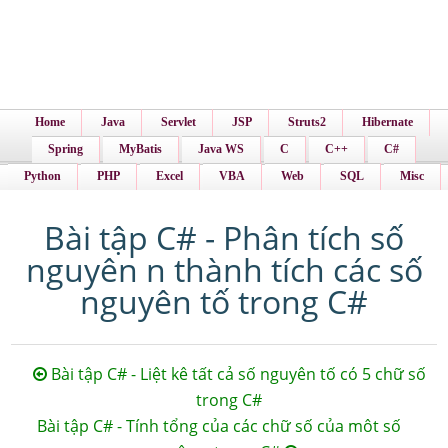
Home
Java
Servlet
JSP
Struts2
Hibernate
Spring
MyBatis
Java WS
C
C++
C#
Python
PHP
Excel
VBA
Web
SQL
Misc
Bài tập C# - Phân tích số
nguyên n thành tích các số
nguyên tố trong C#
Bài tập C# - Liệt kê tất cả số nguyên tố có 5 chữ số
trong C#
Bài tập C# - Tính tổng của các chữ số của môt số