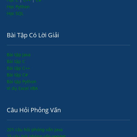
Học Python
Học SQL
Bài Tập Có Lời Giải
Bài tập Java
Bài tập C
Bài tập C++
Bài tập C#
Bài tập Python
Ví dụ Excel VBA
Câu Hỏi Phỏng Vấn
201 câu hỏi phỏng vấn java
25 câu hỏi phỏng vấn servlet