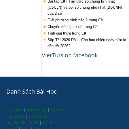
Bài tập C# - Tìm ước số chung lớn nhất
(USCLN) và bội số chung nhỏ nhất (BSCNN)
của 2 số
Giải phương trình bậc 2 trong C#
Chuyển đổi hệ cơ số trong C#
Tính giai thừa trong C#
Sắp Tết 2026 Rồi! - Còn bao nhiêu ngày nữa là
đến tết 2026?
VietTuts on facebook
Danh Sách Bài Học
Học Java
|
Hibernate
|
Spring
Học Excel
|
Excel VBA
Học Servlet
|
JSP
|
Struts2
Học C
|
C++
|
C#