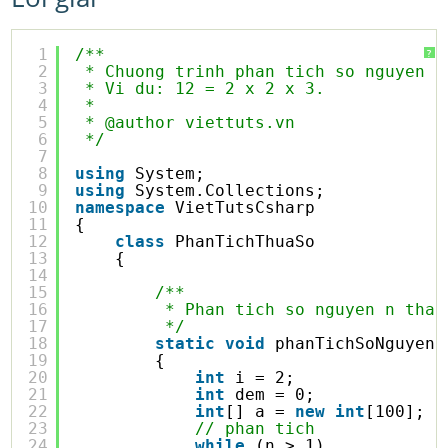
1
/**
?
2
* Chuong trinh phan tich so nguyen n
3
* Vi du: 12 = 2 x 2 x 3.
4
* 
5
* @author viettuts.vn
6
*/
7
8
using
System;
9
using
System.Collections;
10
namespace
VietTutsCsharp
11
{
12
class
PhanTichThuaSo
13
{
14
15
/**
16
* Phan tich so nguyen n than
17
*/
18
static
void
phanTichSoNguyen(
19
{
20
int
i = 2;
21
int
dem = 0;
22
int
[] a = 
new
int
[100];
23
// phan tich
24
while
(n > 1)