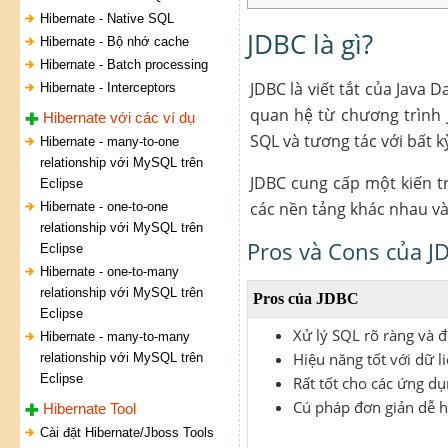
Hibernate - Native SQL
JDBC là gì?
Hibernate - Bộ nhớ cache
Hibernate - Batch processing
JDBC là viết tắt của Java 
Hibernate - Interceptors
quan hệ từ chương trình J
Hibernate với các ví dụ
SQL và tương tác với bất k
Hibernate - many-to-one
relationship với MySQL trên
JDBC cung cấp một kiến tr
Eclipse
các nền tảng khác nhau và
Hibernate - one-to-one
relationship với MySQL trên
Pros và Cons của J
Eclipse
Hibernate - one-to-many
relationship với MySQL trên
Pros của JDBC
Eclipse
Xử lý SQL rõ ràng và 
Hibernate - many-to-many
Hiệu năng tốt với dữ li
relationship với MySQL trên
Eclipse
Rất tốt cho các ứng d
Cú pháp đơn giản dễ 
Hibernate Tool
Cài đặt Hibernate/Jboss Tools