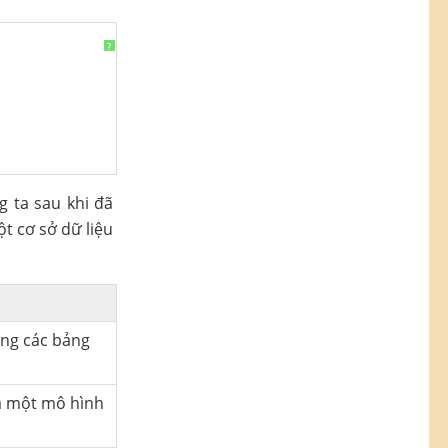
?
g ta sau khi đã
ột cơ sở dữ liệu
ợng các bảng
là một mô hình