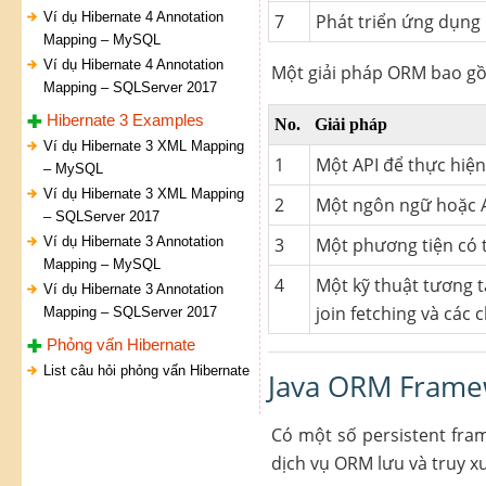
Ví dụ Hibernate 4 Annotation
7
Phát triển ứng dụng
Mapping – MySQL
Ví dụ Hibernate 4 Annotation
Một giải pháp ORM bao gồ
Mapping – SQLServer 2017
Hibernate 3 Examples
No.
Giải pháp
Ví dụ Hibernate 3 XML Mapping
1
Một API để thực hiện
– MySQL
Ví dụ Hibernate 3 XML Mapping
2
Một ngôn ngữ hoặc AP
– SQLServer 2017
Ví dụ Hibernate 3 Annotation
3
Một phương tiện có t
Mapping – MySQL
4
Một kỹ thuật tương tá
Ví dụ Hibernate 3 Annotation
join fetching và các 
Mapping – SQLServer 2017
Phỏng vấn Hibernate
List câu hỏi phỏng vấn Hibernate
Java ORM Frame
Có một số persistent fra
dịch vụ ORM lưu và truy x