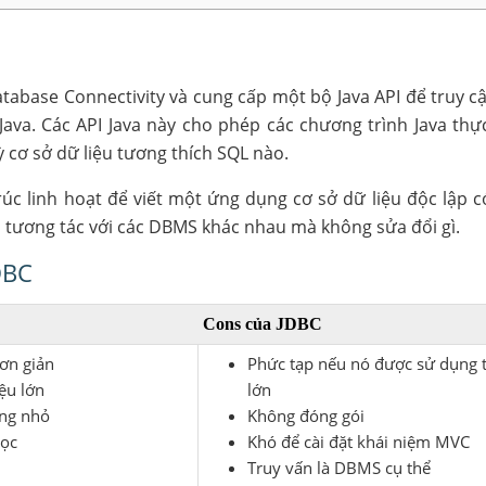
Database Connectivity và cung cấp một bộ Java API để truy c
ava. Các API Java này cho phép các chương trình Java thự
ỳ cơ sở dữ liệu tương thích SQL nào.
úc linh hoạt để viết một ứng dụng cơ sở dữ liệu độc lập c
 tương tác với các DBMS khác nhau mà không sửa đổi gì.
DBC
Cons của JDBC
đơn giản
Phức tạp nếu nó được sử dụng t
ệu lớn
lớn
ụng nhỏ
Không đóng gói
học
Khó để cài đặt khái niệm MVC
Truy vấn là DBMS cụ thể