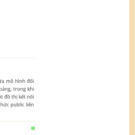
ữa mô hình đối
bảng, trong khi
 đồ thị kết nối
hức public liên
?