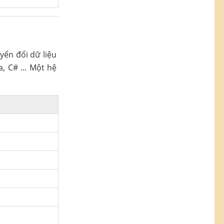
yển đổi dữ liệu
, C# ... Một hệ