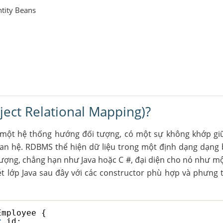
ntity Beans
ject Relational Mapping)?
i một hệ thống hướng đối tượng, có một sự không khớp gi
uan hệ. RDBMS thể hiện dữ liệu trong một định dạng dạng 
ợng, chẳng hạn như Java hoặc C #, đại diện cho nó như một
t lớp Java sau đây với các constructor phù hợp và phưng t
Employee {
t
id;