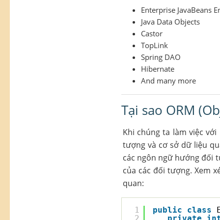
Enterprise JavaBeans E
Java Data Objects
Castor
TopLink
Spring DAO
Hibernate
And many more
Tại sao ORM (Ob
Khi chúng ta làm việc vớ
tượng và cơ sở dữ liệu q
các ngôn ngữ hướng đối tư
của các đối tượng. Xem xé
quan:
1
public
class
2
private
in