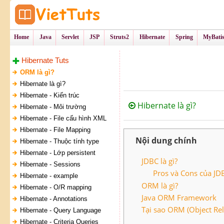
Tự Học Lập Tr
VietTu
Home
Java
Servlet
JSP
Struts2
Hibernate
Spring
MyBati
Hibernate Tuts
ORM là gì?
Hibernate là gì?
Hibernate - Kiến trúc
Hibernate là gì?
Hibernate - Môi trường
Hibernate - File cấu hình XML
Hibernate - File Mapping
Nội dung chính
Hibernate - Thuộc tính type
Hibernate - Lớp persistent
JDBC là gì?
Hibernate - Sessions
Pros và Cons của JD
Hibernate - example
ORM là gì?
Hibernate - O/R mapping
Java ORM Framework
Hibernate - Annotations
Tại sao ORM (Object Rel
Hibernate - Query Language
Hibernate - Criteria Queries