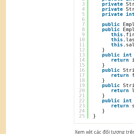
3
private
St
4
private
St
5
private
in
6
7
public
Emp
8
public
Emp
9
this
.fi
10
this
.la
11
this
.sa
12
}
13
public
int
14
return
15
}
16
public
Str
17
return
18
}
19
public
Str
20
return
21
}
22
public
int
23
return
24
}
25
}
Xem xét các đối tượng trê