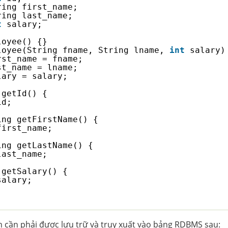
ring first_name; 
ring last_name;   
t
salary;  
loyee() {}
loyee(String fname, String lname, 
int
salary)
rst_name = fname;
st_name = lname;
lary = salary;
getId() {
id;
ing getFirstName() {
first_name;
ing getLastName() {
last_name;
getSalary() {
salary;
n cần phải được lưu trữ và truy xuất vào bảng RDBMS sau: