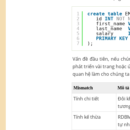
1
create
table
E
2
id 
INT
NOT
3
first_name 
4
last_name  
5
salary     
6
PRIMARY
KEY
7
);
Vấn đề đầu tiên, nếu chún
phát triển vài trang hoặc 
quan hệ làm cho chúng ta
Mismatch
Mô tả
Tính chi tiết
Đôi k
tương
Tính kế thừa
RDBMS
tự nh