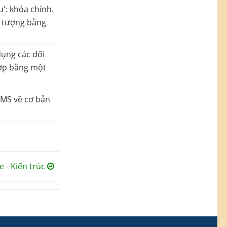
': khóa chính.
i tượng bằng
dụng các đối
hợp bằng một
BMS về cơ bản
e - Kiến trúc