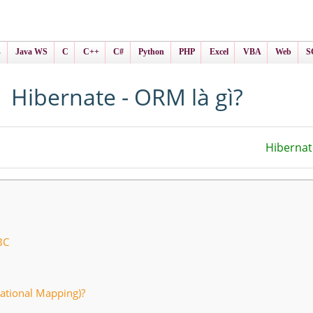
ình Online
ts
s
Java WS
C
C++
C#
Python
PHP
Excel
VBA
Web
S
Hibernate - ORM là gì?
Hibernat
BC
ational Mapping)?