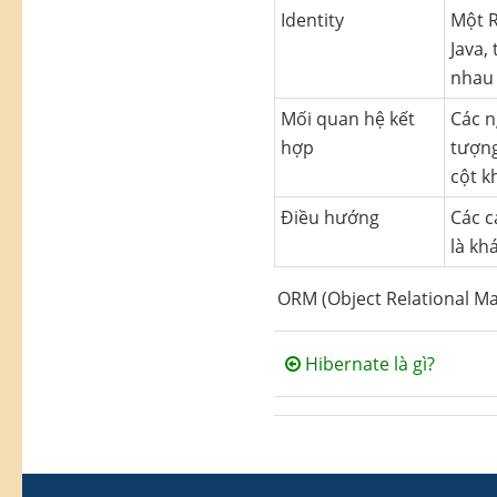
Identity
Một R
Java,
nhau 
Mối quan hệ kết
Các n
hợp
tượng
cột k
Điều hướng
Các c
là kh
ORM (Object Relational Map
Hibernate là gì?