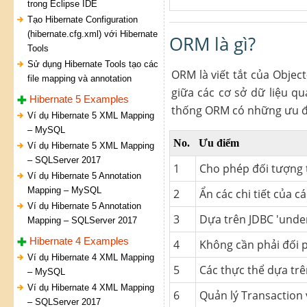
trong Eclipse IDE
Tạo Hibernate Configuration
(hibernate.cfg.xml) với Hibernate
ORM là gì?
Tools
Sử dụng Hibernate Tools tạo các
ORM là viết tắt của Objec
file mapping và annotation
giữa các cơ sở dữ liệu qu
Hibernate 5 Examples
thống ORM có những ưu đi
Ví dụ Hibernate 5 XML Mapping
– MySQL
No.
Ưu điểm
Ví dụ Hibernate 5 XML Mapping
– SQLServer 2017
1
Cho phép đối tượng t
Ví dụ Hibernate 5 Annotation
Mapping – MySQL
2
Ẩn các chi tiết của c
Ví dụ Hibernate 5 Annotation
3
Dựa trên JDBC 'unde
Mapping – SQLServer 2017
Hibernate 4 Examples
4
Không cần phải đối ph
Ví dụ Hibernate 4 XML Mapping
5
Các thực thể dựa trên
– MySQL
Ví dụ Hibernate 4 XML Mapping
6
Quản lý Transaction 
– SQLServer 2017