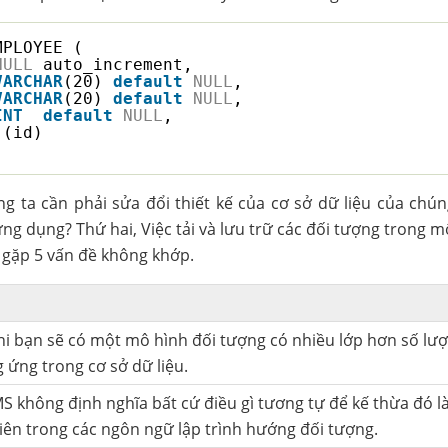
MPLOYEE (
NULL
auto_increment,
VARCHAR
(20) 
default
NULL
,
VARCHAR
(20) 
default
NULL
,
INT
default
NULL
,
(id)
g ta cần phải sửa đổi thiết kế của cơ sở dữ liệu của chún
ứng dụng? Thứ hai, Việc tải và lưu trữ các đối tượng trong m
 gặp 5 vấn đề không khớp.
hi bạn sẽ có một mô hình đối tượng có nhiều lớp hơn số lư
 ứng trong cơ sở dữ liệu.
 không định nghĩa bất cứ điều gì tương tự để kế thừa đó 
iên trong các ngôn ngữ lập trình hướng đối tượng.