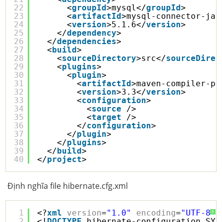
22
<
groupId
>mysql</
groupId
>
23
<
artifactId
>mysql-connector-jav
24
<
version
>5.1.6</
version
>
25
</
dependency
>
26
</
dependencies
>
27
<
build
>
28
<
sourceDirectory
>src</
sourceDirec
29
<
plugins
>
30
<
plugin
>
31
<
artifactId
>maven-compiler-pl
32
<
version
>3.3</
version
>
33
<
configuration
>
34
<
source
/>
35
<
target
/>
36
</
configuration
>
37
</
plugin
>
38
</
plugins
>
39
</
build
>
40
</
project
>
Định nghĩa file hibernate.cfg.xml
1
<?
xml
version
=
"1.0"
encoding
=
"UTF-8"
?
?
2
<!
DOCTYPE
hibernate-configuration SYS