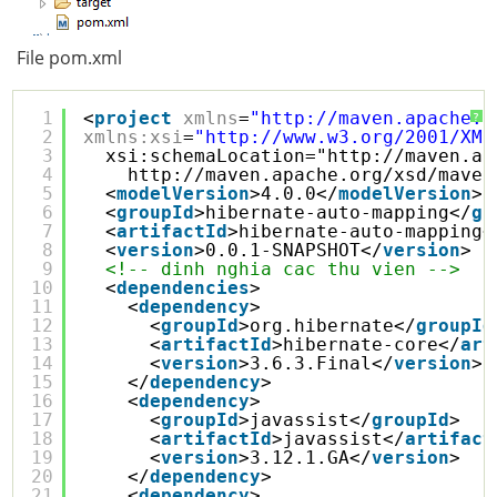
File pom.xml
1
<
project
xmlns
=
"
http://maven.apache.o
?
2
xmlns:xsi
=
"
http://www.w3.org/2001/XML
3
xsi:schemaLocation="
http://maven.ap
4
http://maven.apache.org/xsd/maven
5
<
modelVersion
>4.0.0</
modelVersion
>
6
<
groupId
>hibernate-auto-mapping</
gr
7
<
artifactId
>hibernate-auto-mapping<
8
<
version
>0.0.1-SNAPSHOT</
version
>
9
<!-- dinh nghia cac thu vien -->
10
<
dependencies
>
11
<
dependency
>
12
<
groupId
>org.hibernate</
groupId
13
<
artifactId
>hibernate-core</
art
14
<
version
>3.6.3.Final</
version
>
15
</
dependency
>
16
<
dependency
>
17
<
groupId
>javassist</
groupId
>
18
<
artifactId
>javassist</
artifact
19
<
version
>3.12.1.GA</
version
>
20
</
dependency
>
21
<
dependency
>