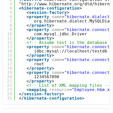
3
"
http://www.hibernate.org/dtd/hiberna
4
<
hibernate-configuration
>
5
<
session-factory
>
6
<
property
name
=
"hibernate.dialect"
7
org.hibernate.dialect.MySQLDial
8
</
property
>
9
<
property
name
=
"hibernate.connecti
10
com.mysql.jdbc.Driver
11
</
property
>
12
<!-- Assume test is the database n
13
<
property
name
=
"hibernate.connecti
14
jdbc:
mysql://localhost/testdb
15
</
property
>
16
<
property
name
=
"hibernate.connecti
17
root
18
</
property
>
19
<
property
name
=
"hibernate.connecti
20
1234567890
21
</
property
>
22
<!-- List of XML mapping files -->
23
<
mapping
resource
=
"Employee.hbm.xm
24
</
session-factory
>
25
</
hibernate-configuration
>