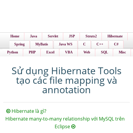
Home
Java
Servlet
JSP
Struts2
Hibernate
Spring
MyBatis
Java WS
C
C++
C#
Python
PHP
Excel
VBA
Web
SQL
Misc
Sử dụng Hibernate Tools
tạo các file mapping và
annotation
Hibernate là gì?
Hibernate many-to-many relationship với MySQL trên
Eclipse