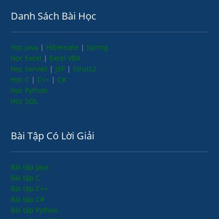
Danh Sách Bài Học
Học Java
|
Hibernate
|
Spring
Học Excel
|
Excel VBA
Học Servlet
|
JSP
|
Struts2
Học C
|
C++
|
C#
Học Python
Học SQL
Bài Tập Có Lời Giải
Bài tập Java
Bài tập C
Bài tập C++
Bài tập C#
Bài tập Python