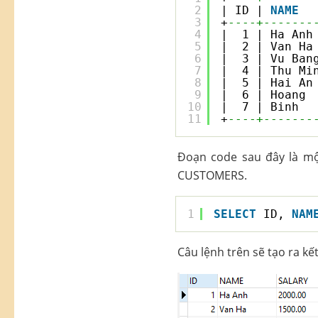
2
| ID | 
NAME
3
+
----+-------
4
|  1 | Ha Anh
5
|  2 | Van Ha
6
|  3 | Vu Ban
7
|  4 | Thu Mi
8
|  5 | Hai An
9
|  6 | Hoang 
10
|  7 | Binh  
11
+
----+-------
Đoạn code sau đây là mộ
CUSTOMERS.
1
SELECT
ID, 
NAM
Câu lệnh trên sẽ tạo ra kế