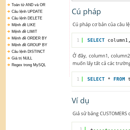
Toán tử AND và OR
Cú pháp
Câu lệnh UPDATE
Câu lệnh DELETE
Cú pháp cơ bản của câu l
Mệnh đề LIKE
Mệnh đề LIMIT
Mệnh đề ORDER BY
1
SELECT
column1
Mệnh đề GROUP BY
Câu lệnh DISTINCT
Ở đây, column1, column2.
Giá trị NULL
muốn lấy tất cả các trườn
Regex trong MySQL
1
SELECT
* 
FROM
Ví dụ
Giả sử bảng CUSTOMERS có
1
+
----+-------