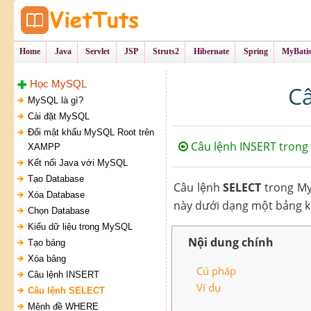
Tự Học Lập Tr
VietTu
Home
Java
Servlet
JSP
Struts2
Hibernate
Spring
MyBati
Học MySQL
Câ
MySQL là gì?
Cài đặt MySQL
Đổi mật khẩu MySQL Root trên
Câu lệnh INSERT trong
XAMPP
Kết nối Java với MySQL
Tạo Database
Câu lệnh
SELECT
trong MyS
Xóa Database
này dưới dạng một bảng kết
Chọn Database
Kiểu dữ liệu trong MySQL
Nội dung chính
Tạo bảng
Xóa bảng
Cú pháp
Câu lệnh INSERT
Ví dụ
Câu lệnh SELECT
Mệnh đề WHERE