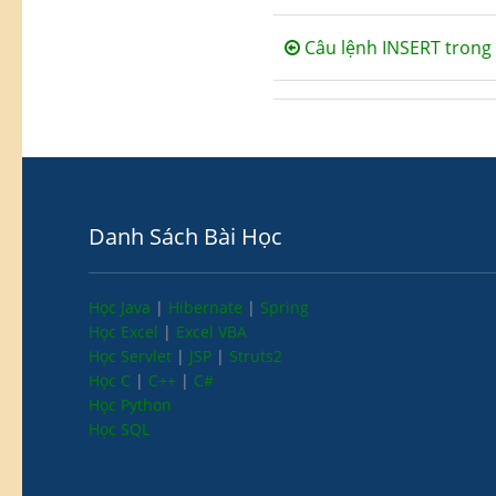
Câu lệnh INSERT trong
Danh Sách Bài Học
Học Java
|
Hibernate
|
Spring
Học Excel
|
Excel VBA
Học Servlet
|
JSP
|
Struts2
Học C
|
C++
|
C#
Học Python
Học SQL