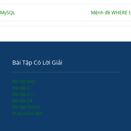
 MySQL
Mệnh đề WHERE 
Bài Tập Có Lời Giải
Bài tập Java
Bài tập C
Bài tập C++
Bài tập C#
Bài tập Python
Ví dụ Excel VBA