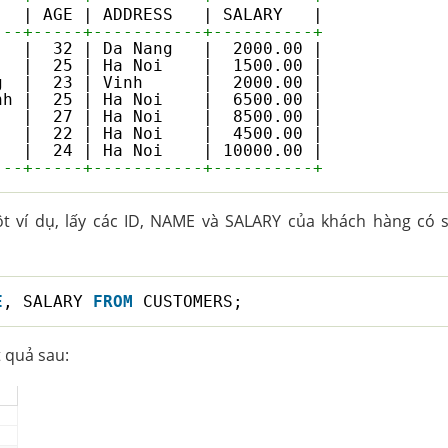
| AGE | ADDRESS   | SALARY   |
---+-----+-----------+----------+
   |  32 | Da Nang   |  2000.00 |
   |  25 | Ha Noi    |  1500.00 |
g  |  23 | Vinh      |  2000.00 |
nh |  25 | Ha Noi    |  6500.00 |
   |  27 | Ha Noi    |  8500.00 |
   |  22 | Ha Noi    |  4500.00 |
   |  24 | Ha Noi    | 10000.00 |
---+-----+-----------+----------+
t ví dụ, lấy các ID, NAME và SALARY của khách hàng có 
E
, SALARY 
FROM
CUSTOMERS;
t quả sau: