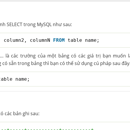
ệnh SELECT trong MySQL như sau:
, column2, columnN 
FROM
table_name;
.. là các trường của một bảng có các giá trị bạn muốn l
g có sẵn trong bảng thì bạn có thể sử dụng cú pháp sau đây
table_name;
 các bản ghi sau:
---+-----+-----------+----------+