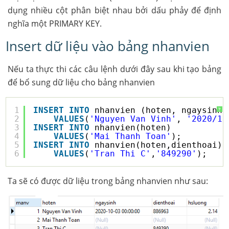
dụng nhiều cột phân biệt nhau bởi dấu phảy để định
nghĩa một PRIMARY KEY.
Insert dữ liệu vào bảng nhanvien
Nếu ta thực thi các câu lệnh dưới đây sau khi tạo bảng
để bổ sung dữ liệu cho bảng nhanvien
1
INSERT
INTO
nhanvien (hoten, ngaysinh,
?
2
VALUES
(
'Nguyen Van Vinh'
, 
'2020/10
3
INSERT
INTO
nhanvien(hoten)
4
VALUES
(
'Mai Thanh Toan'
);
5
INSERT
INTO
nhanvien(hoten,dienthoai)
6
VALUES
(
'Tran Thi C'
,
'849290'
);
Ta sẽ có được dữ liệu trong bảng nhanvien như sau: