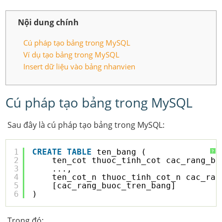
Nội dung chính
Cú pháp tạo bảng trong MySQL
Ví dụ tạo bảng trong MySQL
Insert dữ liệu vào bảng nhanvien
Cú pháp tạo bảng trong MySQL
Sau đây là cú pháp tạo bảng trong MySQL:
1
CREATE
TABLE
ten_bang (
?
2
ten_cot thuoc_tinh_cot cac_rang_bu
3
...,
4
ten_cot_n thuoc_tinh_cot_n cac_ran
5
[cac_rang_buoc_tren_bang]
6
)
Trong đó: