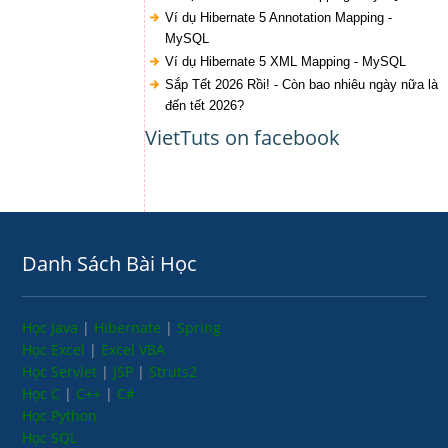
Ví dụ Hibernate 5 Annotation Mapping -
MySQL
Ví dụ Hibernate 5 XML Mapping - MySQL
Sắp Tết 2026 Rồi! - Còn bao nhiêu ngày nữa là
đến tết 2026?
VietTuts on facebook
Danh Sách Bài Học
Học Java
|
Hibernate
|
Spring
Học Excel
|
Excel VBA
Học Servlet
|
JSP
|
Struts2
Học C
|
C++
|
C#
Học Python
Học SQL