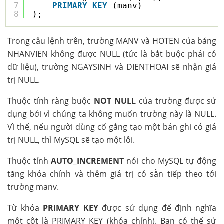
7
PRIMARY
KEY
(manv)
8
);
Trong câu lệnh trên, trường MANV và HOTEN của bảng
NHANVIEN không được NULL (tức là bắt buộc phải có
dữ liệu), trường NGAYSINH và DIENTHOAI sẽ nhận giá
trị NULL.
Thuộc tính ràng buộc
NOT NULL
của trường được sử
dụng bởi vì chúng ta không muốn trường này là NULL.
Vì thế, nếu người dùng cố gắng tạo một bản ghi có giá
trị NULL, thì MySQL sẽ tạo một lỗi.
Thuộc tính
AUTO_INCREMENT
nói cho MySQL tự động
tăng khóa chính và thêm giá trị có sẵn tiếp theo tới
trường manv.
Từ khóa
PRIMARY KEY
được sử dụng để định nghĩa
một cột là PRIMARY KEY (khóa chính). Bạn có thể sử