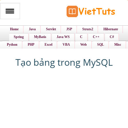
Home
Java
Servlet
JSP
Struts2
Hibernate
Spring
MyBatis
Java WS
C
C++
C#
Python
PHP
Excel
VBA
Web
SQL
Misc
Tạo bảng trong MySQL