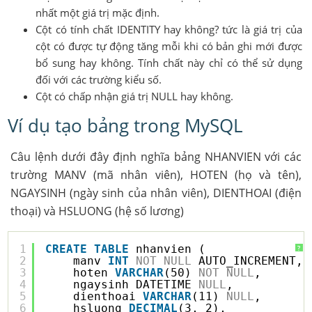
nhất một giá trị mặc định.
Cột có tính chất IDENTITY hay không? tức là giá trị của
cột có được tự động tăng mỗi khi có bản ghi mới được
bổ sung hay không. Tính chất này chỉ có thể sử dụng
đối với các trường kiểu số.
Cột có chấp nhận giá trị NULL hay không.
Ví dụ tạo bảng trong MySQL
Câu lệnh dưới đây định nghĩa bảng NHANVIEN với các
trường MANV (mã nhân viên), HOTEN (họ và tên),
NGAYSINH (ngày sinh của nhân viên), DIENTHOAI (điện
thoại) và HSLUONG (hệ số lương)
1
CREATE
TABLE
nhanvien (
?
2
manv 
INT
NOT
NULL
AUTO_INCREMENT,
3
hoten 
VARCHAR
(50) 
NOT
NULL
,
4
ngaysinh DATETIME 
NULL
,
5
dienthoai 
VARCHAR
(11) 
NULL
,
6
hsluong 
DECIMAL
(3, 2),