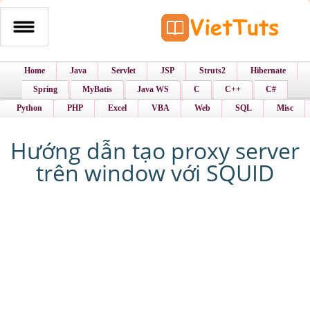
Home
Java
Servlet
JSP
Struts2
Hibernate
Spring
MyBatis
Java WS
C
C++
C#
Python
PHP
Excel
VBA
Web
SQL
Misc
Hướng dẫn tạo proxy server
trên window với SQUID