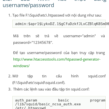
username/password
Tạo file F:\Squid\etc\.htpasswd với nội dung như sau:
Mã trên sẽ trả về username="admin" và
password="12345678".
Để tạo username/password của bạn truy cập trang
http://www.htaccesstools.com/htpasswd-generator-
windows/
Mở tập tin cấu hình squid.conf
(F:\Squid\etc\squid\squid.conf).
Thêm các lệnh sau vào đầu tập tin squid.conf:
auth_param basic program 
/lib/squid/basic_ncsa_auth.exe 
/etc/.htpasswd
