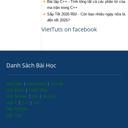
Bài tập C++ - Tính tổng tất cả các phần tử của
ma trận trong C++
Sắp Tết 2026 Rồi! - Còn bao nhiêu ngày nữa là
đến tết 2026?
VietTuts on facebook
Danh Sách Bài Học
Học Java
|
Hibernate
|
Spring
Học Excel
|
Excel VBA
Học Servlet
|
JSP
|
Struts2
Học C
|
C++
|
C#
Học Python
Học SQL