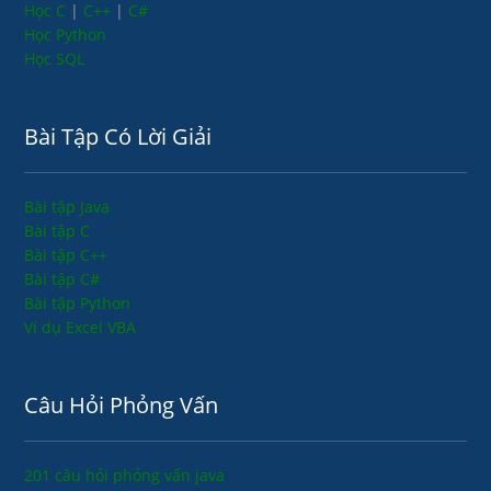
Học C
|
C++
|
C#
Học Python
Học SQL
Bài Tập Có Lời Giải
Bài tập Java
Bài tập C
Bài tập C++
Bài tập C#
Bài tập Python
Ví dụ Excel VBA
Câu Hỏi Phỏng Vấn
201 câu hỏi phỏng vấn java