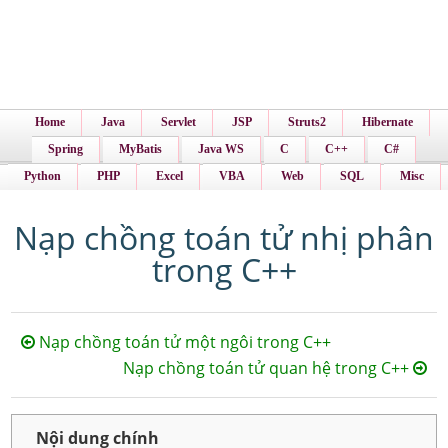
Home
Java
Servlet
JSP
Struts2
Hibernate
Spring
MyBatis
Java WS
C
C++
C#
Python
PHP
Excel
VBA
Web
SQL
Misc
Nạp chồng toán tử nhị phân
trong C++
Nạp chồng toán tử một ngôi trong C++
Nạp chồng toán tử quan hệ trong C++
Nội dung chính