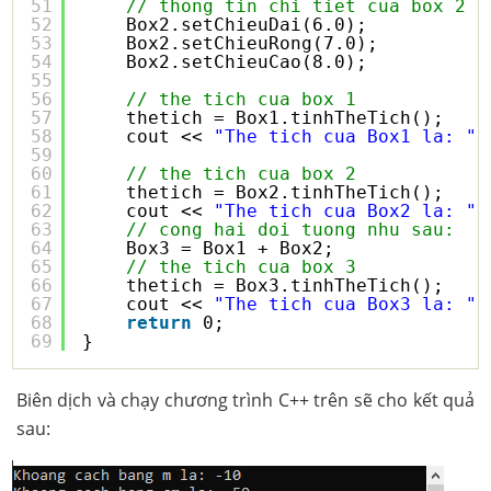
51
// thong tin chi tiet cua box 2
52
Box2.setChieuDai(6.0);
53
Box2.setChieuRong(7.0);
54
Box2.setChieuCao(8.0);
55
56
// the tich cua box 1
57
thetich = Box1.tinhTheTich();
58
cout << 
"The tich cua Box1 la: "
59
60
// the tich cua box 2
61
thetich = Box2.tinhTheTich();
62
cout << 
"The tich cua Box2 la: "
63
// cong hai doi tuong nhu sau:
64
Box3 = Box1 + Box2;
65
// the tich cua box 3
66
thetich = Box3.tinhTheTich();
67
cout << 
"The tich cua Box3 la: "
68
return
0;
69
}
Biên dịch và chạy chương trình C++ trên sẽ cho kết quả
sau: