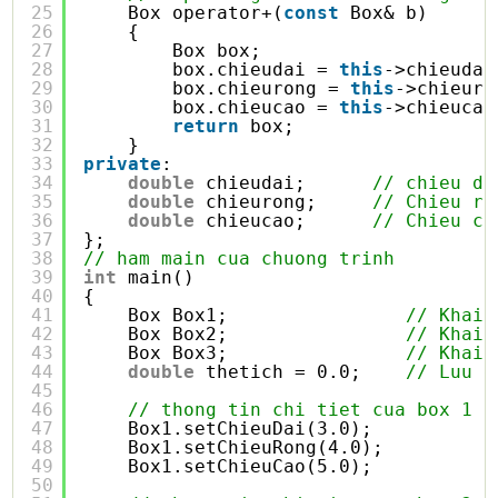
25
Box operator+(
const
Box& b)
26
{
27
Box box;
28
box.chieudai = 
this
->chieudai
29
box.chieurong = 
this
->chieuro
30
box.chieucao = 
this
->chieucao
31
return
box;
32
}
33
private
:
34
double
chieudai;      
// chieu da
35
double
chieurong;     
// Chieu ro
36
double
chieucao;      
// Chieu ca
37
};
38
// ham main cua chuong trinh
39
int
main()
40
{
41
Box Box1;                
// Khai 
42
Box Box2;                
// Khai 
43
Box Box3;                
// Khai 
44
double
thetich = 0.0;    
// Luu g
45
46
// thong tin chi tiet cua box 1
47
Box1.setChieuDai(3.0);
48
Box1.setChieuRong(4.0);
49
Box1.setChieuCao(5.0);
50