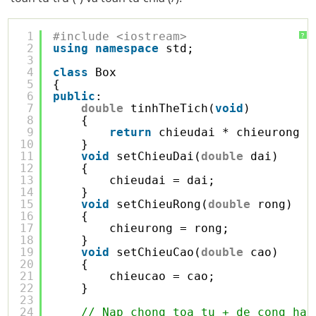
1
#include <iostream>
?
2
using
namespace
std;
3
4
class
Box
5
{
6
public
:
7
double
tinhTheTich(
void
)
8
{
9
return
chieudai * chieurong *
10
}
11
void
setChieuDai(
double
dai)
12
{
13
chieudai = dai;
14
}      
15
void
setChieuRong(
double
rong)
16
{
17
chieurong = rong;
18
} 
19
void
setChieuCao(
double
cao)
20
{
21
chieucao = cao;
22
}
23
24
// Nap chong toa tu + de cong hai