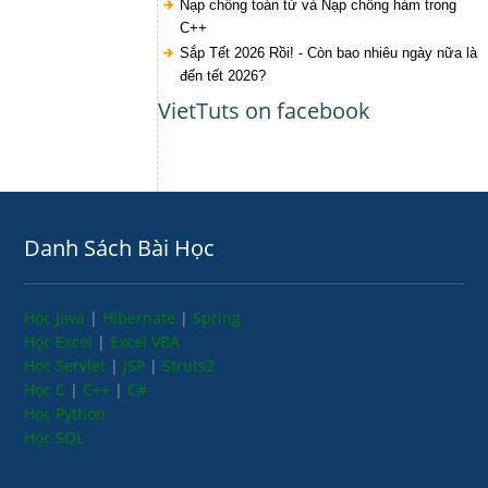
Nạp chồng toán tử và Nạp chồng hàm trong
C++
Sắp Tết 2026 Rồi! - Còn bao nhiêu ngày nữa là
đến tết 2026?
VietTuts on facebook
Danh Sách Bài Học
Học Java
|
Hibernate
|
Spring
Học Excel
|
Excel VBA
Học Servlet
|
JSP
|
Struts2
Học C
|
C++
|
C#
Học Python
Học SQL