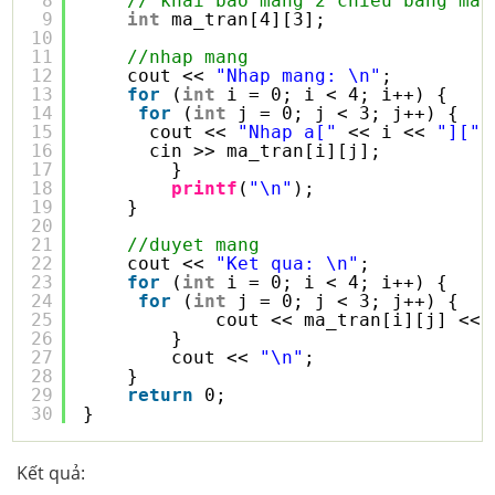
8
// khai bao mang 2 chieu bang man
9
int
ma_tran[4][3];
10
11
//nhap mang
12
cout << 
"Nhap mang: \n"
;
13
for
(
int
i = 0; i < 4; i++) {
14
for
(
int
j = 0; j < 3; j++) {
15
cout << 
"Nhap a["
<< i << 
"]["
16
cin >> ma_tran[i][j];
17
}
18
printf
(
"\n"
);
19
} 
20
21
//duyet mang
22
cout << 
"Ket qua: \n"
;
23
for
(
int
i = 0; i < 4; i++) {
24
for
(
int
j = 0; j < 3; j++) {
25
cout << ma_tran[i][j] << 
26
}
27
cout << 
"\n"
;
28
}
29
return
0;
30
}
Kết quả: