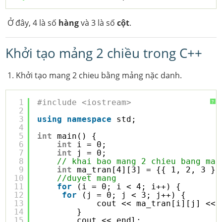
Ở đây, 4 là số
hàng
và 3 là số
cột
.
Khởi tạo mảng 2 chiều trong C++
1. Khởi tạo mang 2 chieu bằng mảng nặc danh.
1
#include <iostream>
?
2
3
using
namespace
std;
4
5
int
main() {
6
int
i = 0;
7
int
j = 0;
8
// khai bao mang 2 chieu bang man
9
int
ma_tran[4][3] = {{ 1, 2, 3 },
10
//duyet mang
11
for
(i = 0; i < 4; i++) {
12
for
(j = 0; j < 3; j++) {
13
cout << ma_tran[i][j] << 
14
}
15
cout << endl;