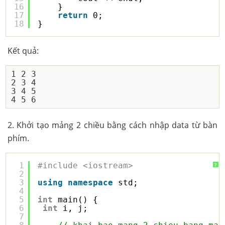
16
}
17
return
0;
18
}
Kết quả:
1 2 3

2 3 4

3 4 5

2. Khởi tạo mảng 2 chiều bằng cách nhập data từ bàn
phím.
1
#include <iostream>
?
2
3
using
namespace
std;
4
5
int
main() {
6
int
i, j;
7