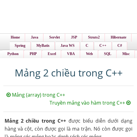
Home
Java
Servlet
JSP
Struts2
Hibernate
Spring
MyBatis
Java WS
C
C++
C#
Python
PHP
Excel
VBA
Web
SQL
Misc
Mảng 2 chiều trong C++
Mảng (array) trong C++
Truyền mảng vào hàm trong C++
Mảng 2 chiều trong C++
được biểu diễn dưới dạng
hàng và cột, còn được gọi là ma trận. Nó còn được gọi
là
mảng các mảng
hoặc
danh sách các mảng
.