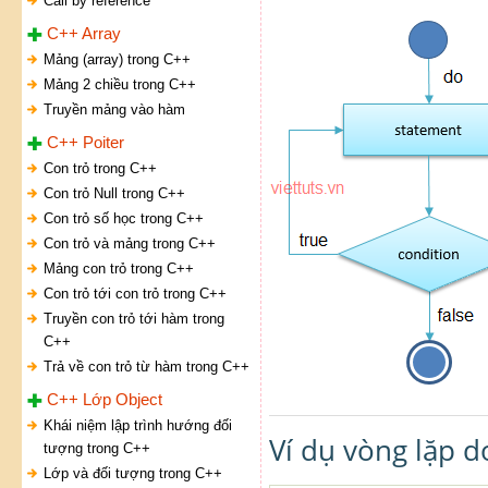
Call by reference
C++ Array
Mảng (array) trong C++
Mảng 2 chiều trong C++
Truyền mảng vào hàm
C++ Poiter
Con trỏ trong C++
Con trỏ Null trong C++
Con trỏ số học trong C++
Con trỏ và mảng trong C++
Mảng con trỏ trong C++
Con trỏ tới con trỏ trong C++
Truyền con trỏ tới hàm trong
C++
Trả về con trỏ từ hàm trong C++
C++ Lớp Object
Khái niệm lập trình hướng đối
Ví dụ vòng lặp d
tượng trong C++
Lớp và đối tượng trong C++