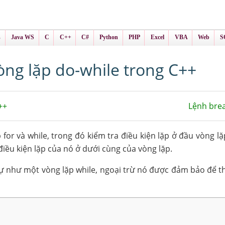
ình Online
ts
s
Java WS
C
C++
C#
Python
PHP
Excel
VBA
Web
S
òng lặp do-while trong C++
++
Lệnh bre
for và while, trong đó kiểm tra điều kiện lặp ở đầu vòng lặ
điều kiện lặp của nó ở dưới cùng của vòng lặp.
ự như một vòng lặp while, ngoại trừ nó được đảm bảo để th