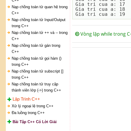
C++
Gia tri cua a: 17

Nạp chồng toán tử quan hệ trong
Gia tri cua a: 18

C++
Nạp chồng toán tử Input/Output
trong C++
Nạp chồng toán tử ++ và -- trong
Vòng lặp while trong C
C++
Nạp chồng toán tử gán trong
C++
Nạp chồng toán tử gọi hàm ()
trong C++
Nạp chồng toán tử subscript []
trong C++
Nạp chồng toán tử truy cập
thành viên lớp (->) trong C++
Lập Trình C++
Xử lý ngoại lệ trong C++
Đa luồng trong C++
Bài Tập C++ Có Lời Giải