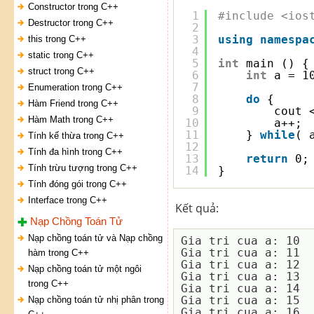
Constructor trong C++
1
#include <ios
Destructor trong C++
2
3
using
namespa
this trong C++
4
static trong C++
5
int
main () {
struct trong C++
6
int
a = 1
7
Enumeration trong C++
8
do
{
Hàm Friend trong C++
9
cout 
Hàm Math trong C++
10
a++;
11
} 
while
( 
Tính kế thừa trong C++
12
Tính đa hình trong C++
13
return
0;
Tính trừu tượng trong C++
14
}
Tính đóng gói trong C++
Interface trong C++
Kết quả:
Nạp Chồng Toán Tử
Nạp chồng toán tử và Nạp chồng
Gia tri cua a: 10

Gia tri cua a: 11

hàm trong C++
Gia tri cua a: 12

Nạp chồng toán tử một ngôi
Gia tri cua a: 13

trong C++
Gia tri cua a: 14

Gia tri cua a: 15

Nạp chồng toán tử nhị phân trong
Gia tri cua a: 16
