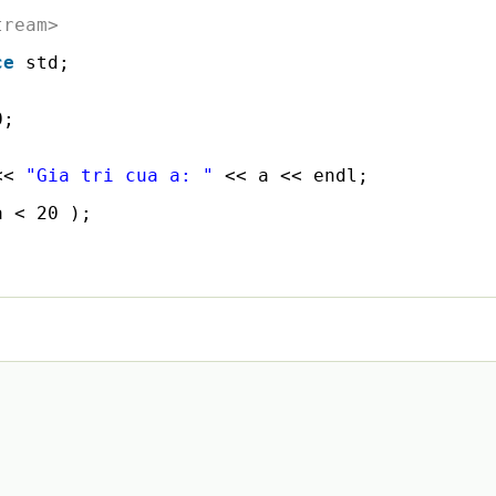
tream>
ce
std;
0;
<< 
"Gia tri cua a: "
<< a << endl;
a < 20 );