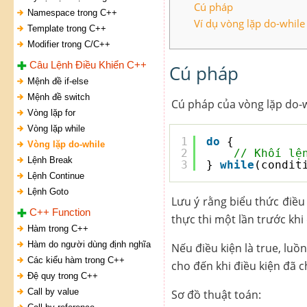
Cú pháp
Namespace trong C++
Ví dụ vòng lặp do-while
Template trong C++
Modifier trong C/C++
Câu Lệnh Điều Khiển C++
Cú pháp
Mệnh đề if-else
Mệnh đề switch
Cú pháp của vòng lặp do-wh
Vòng lặp for
Vòng lặp while
1
do
{
Vòng lặp do-while
2
// Khối lệ
Lệnh Break
3
} 
while
(condit
Lệnh Continue
Lệnh Goto
Lưu ý rằng biểu thức điều 
C++ Function
thực thi một lần trước khi
Hàm trong C++
Hàm do người dùng định nghĩa
Nếu điều kiện là true, luồn
Các kiểu hàm trong C++
cho đến khi điều kiện đã c
Đệ quy trong C++
Call by value
Sơ đồ thuật toán: