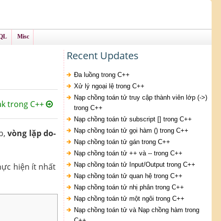
QL
Misc
Recent Updates
Đa luồng trong C++
Xử lý ngoại lệ trong C++
Nạp chồng toán tử truy cập thành viên lớp (->)
ak trong C++
trong C++
Nạp chồng toán tử subscript [] trong C++
Nạp chồng toán tử gọi hàm () trong C++
p,
vòng lặp do-
Nạp chồng toán tử gán trong C++
Nạp chồng toán tử ++ và -- trong C++
Nạp chồng toán tử Input/Output trong C++
ực hiện ít nhất
Nạp chồng toán tử quan hệ trong C++
Nạp chồng toán tử nhị phân trong C++
Nạp chồng toán tử một ngôi trong C++
Nạp chồng toán tử và Nạp chồng hàm trong
C++