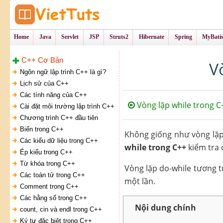
Tự Học Lập Tr
VietTu
Home
Java
Servlet
JSP
Struts2
Hibernate
Spring
MyBati
C++ Cơ Bản
V
Ngôn ngữ lập trình C++ là gì?
Lịch sử của C++
Các tính năng của C++
Vòng lặp while trong C
Cài đặt môi trường lập trình C++
Chương trình C++ đầu tiên
Biến trong C++
Không giống như vòng lặp 
Các kiểu dữ liệu trong C++
while trong C++
kiểm tra 
Ép kiểu trong C++
Từ khóa trong C++
Vòng lặp do-while tương t
Các toán tử trong C++
một lần.
Comment trong C++
Các hằng số trong C++
Nội dung chính
count, cin và endl trong C++
Ký tự đặc biệt trong C++