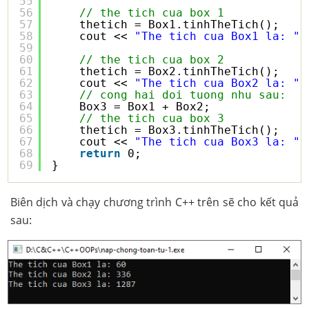
55
56
// the tich cua box 1
57
thetich = Box1.tinhTheTich();
58
cout << 
"The tich cua Box1 la: "
59
60
// the tich cua box 2
61
thetich = Box2.tinhTheTich();
62
cout << 
"The tich cua Box2 la: "
63
// cong hai doi tuong nhu sau:
64
Box3 = Box1 + Box2;
65
// the tich cua box 3
66
thetich = Box3.tinhTheTich();
67
cout << 
"The tich cua Box3 la: "
68
return
0;
69
}
Biên dịch và chạy chương trình C++ trên sẽ cho kết quả
sau: