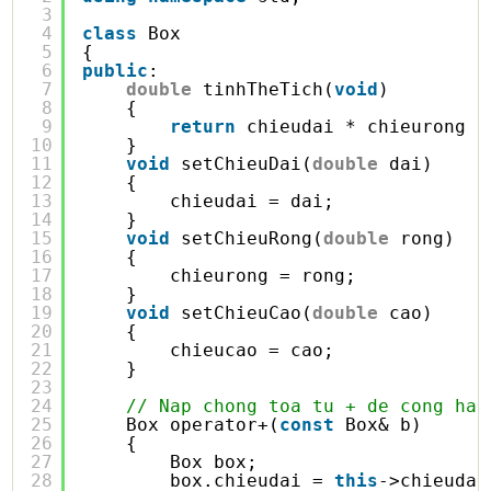
3
4
class
Box
5
{
6
public
:
7
double
tinhTheTich(
void
)
8
{
9
return
chieudai * chieurong *
10
}
11
void
setChieuDai(
double
dai)
12
{
13
chieudai = dai;
14
}      
15
void
setChieuRong(
double
rong)
16
{
17
chieurong = rong;
18
} 
19
void
setChieuCao(
double
cao)
20
{
21
chieucao = cao;
22
}
23
24
// Nap chong toa tu + de cong hai
25
Box operator+(
const
Box& b)
26
{
27
Box box;
28
box.chieudai = 
this
->chieudai