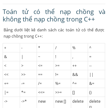
Toán tử có thể nạp chồng và
không thể nạp chồng trong C++
Bảng dưới liệt kê danh sách các toán tử có thể được
nạp chồng trong C++:
+
-
*
/
%
^
&
|
~
!
,
=
<
>
<=
>=
++
--
<<
>>
==
!=
&&
||
+=
-=
/=
%=
^=
&=
|=
*=
<<=
>>=
[]
()
->
->*
new
new []
delete
delete
[]