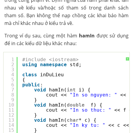
trong cùng phạm vi. Định nghĩa của hàm phải khác lẫn
nhau về kiểu và/hoặc số tham số trong danh sách
tham số. Bạn không thể nạp chồng các khai báo hàm
mà chỉ khác nhau ở kiểu trả về.
Trong ví dụ sau, cùng một hàm
hamIn
được sử dụng
để in các kiểu dữ liệu khác nhau:
1
#include <iostream>
?
2
using
namespace
std;
3
4
class
inDuLieu
5
{
6
public
:
7
void
hamIn(
int
i) {
8
cout << 
"In so nguyen: "
<< i
9
} 
10
void
hamIn(
double
f) {
11
cout << 
"In so thuc: "
<< f <
12
}     
13
void
hamIn(
char
* c) {
14
cout << 
"In ky tu: "
<< c << 
15
}