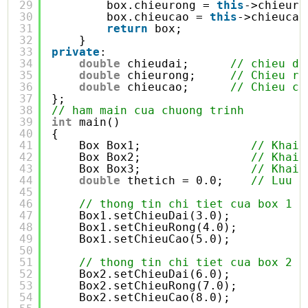
29
box.chieurong = 
this
->chieuro
30
box.chieucao = 
this
->chieucao
31
return
box;
32
}
33
private
:
34
double
chieudai;      
// chieu da
35
double
chieurong;     
// Chieu ro
36
double
chieucao;      
// Chieu ca
37
};
38
// ham main cua chuong trinh
39
int
main()
40
{
41
Box Box1;                
// Khai 
42
Box Box2;                
// Khai 
43
Box Box3;                
// Khai 
44
double
thetich = 0.0;    
// Luu g
45
46
// thong tin chi tiet cua box 1
47
Box1.setChieuDai(3.0);
48
Box1.setChieuRong(4.0);
49
Box1.setChieuCao(5.0);
50
51
// thong tin chi tiet cua box 2
52
Box2.setChieuDai(6.0);
53
Box2.setChieuRong(7.0);
54
Box2.setChieuCao(8.0);