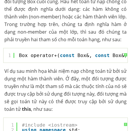
đối tượng Box cuối cùng. Hầu hết toán tử nạp chồng có
thể được định nghĩa dưới dạng: các hàm không có
thành viên (non-member) hoặc các hàm thành viên lớp.
Trong trường hợp trên, chúng ta định nghĩa hàm ở
dạng non-member của một lớp, thì sau đó chúng ta
phải truyền hai tham số cho mỗi toán hạng, như sau:
1
Box operator+(
const
Box&, 
const
Box&);
?
Ví dụ sau minh họa khái niệm nạp chồng toán tử bởi sử
dụng một hàm thành viên. Ở đây, một đối tượng được
truyền như là một tham số mà các thuộc tính của nó sẽ
được truy cập bởi sử dụng đối tượng này, đối tượng mà
sẽ gọi toán tử này có thể được truy cập bởi sử dụng
toán tử
this
, như sau:
1
#include <iostream>
?
2
using
namespace
std;