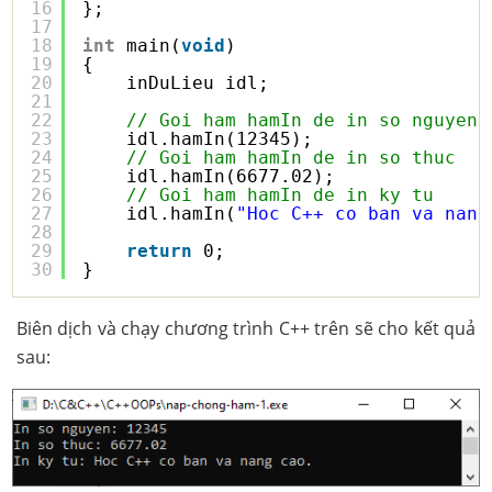
16
};
17
18
int
main(
void
)
19
{
20
inDuLieu idl;
21
22
// Goi ham hamIn de in so nguyen
23
idl.hamIn(12345);
24
// Goi ham hamIn de in so thuc
25
idl.hamIn(6677.02);
26
// Goi ham hamIn de in ky tu
27
idl.hamIn(
"Hoc C++ co ban va nang
28
29
return
0;
30
}
Biên dịch và chạy chương trình C++ trên sẽ cho kết quả
sau: