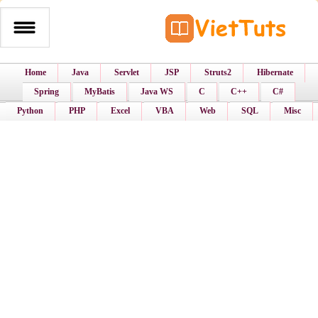
Home
Java
Servlet
JSP
Struts2
Hibernate
Spring
MyBatis
Java WS
C
C++
C#
Python
PHP
Excel
VBA
Web
SQL
Misc