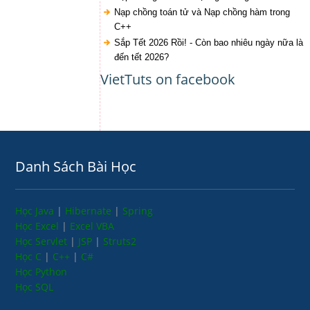
Nạp chồng toán tử và Nạp chồng hàm trong
C++
Sắp Tết 2026 Rồi! - Còn bao nhiêu ngày nữa là
đến tết 2026?
VietTuts on facebook
Danh Sách Bài Học
Học Java
|
Hibernate
|
Spring
Học Excel
|
Excel VBA
Học Servlet
|
JSP
|
Struts2
Học C
|
C++
|
C#
Học Python
Học SQL