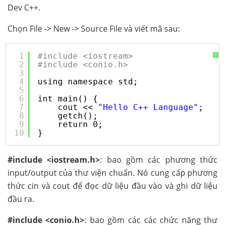
Dev C++.
Chọn File -> New -> Source File và viết mã sau:
1
#include <iostream>
?
2
#include <conio.h>
3
4
using namespace std;
5
6
int main() {
7
cout << 
"Hello C++ Language"
;
8
getch();
9
return 0;
10
}
#include <iostream.h>
: bao gồm các phương thức
input/output của thư viện chuẩn. Nó cung cấp phương
thức cin và cout để đọc dữ liệu đầu vào và ghi dữ liệu
đầu ra.
#include <conio.h>
: bao gồm các các chức năng thư