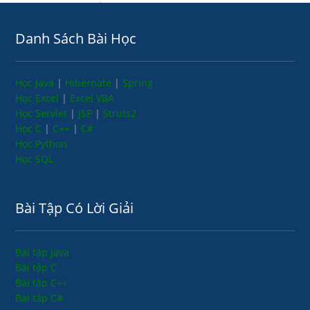
Danh Sách Bài Học
Học Java
|
Hibernate
|
Spring
Học Excel
|
Excel VBA
Học Servlet
|
JSP
|
Struts2
Học C
|
C++
|
C#
Học Python
Học SQL
Bài Tập Có Lời Giải
Bài tập Java
Bài tập C
Bài tập C++
Bài tập C#