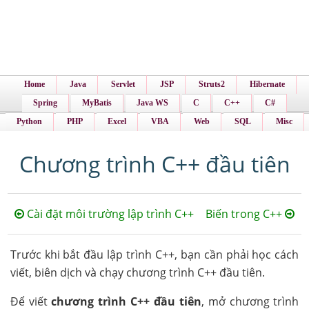
Home
Java
Servlet
JSP
Struts2
Hibernate
Spring
MyBatis
Java WS
C
C++
C#
Python
PHP
Excel
VBA
Web
SQL
Misc
Chương trình C++ đầu tiên
Cài đặt môi trường lập trình C++
Biến trong C++
Trước khi bắt đầu lập trình C++, bạn cần phải học cách
viết, biên dịch và chạy chương trình C++ đầu tiên.
Để viết
chương trình C++ đầu tiên
, mở chương trình