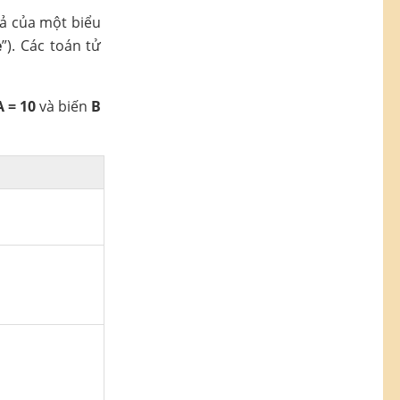
uả của một biểu
e
”). Các toán tử
A = 10
và biến
B