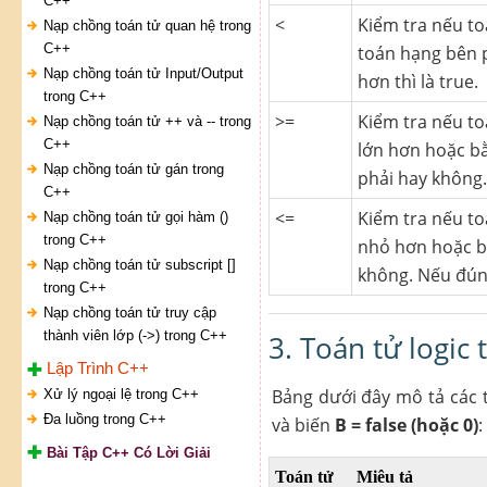
C++
<
Kiểm tra nếu to
Nạp chồng toán tử quan hệ trong
C++
toán hạng bên 
Nạp chồng toán tử Input/Output
hơn thì là true.
trong C++
>=
Kiểm tra nếu toá
Nạp chồng toán tử ++ và -- trong
C++
lớn hơn hoặc bằ
Nạp chồng toán tử gán trong
phải hay không.
C++
<=
Kiểm tra nếu toá
Nạp chồng toán tử gọi hàm ()
trong C++
nhỏ hơn hoặc b
Nạp chồng toán tử subscript []
không. Nếu đúng
trong C++
Nạp chồng toán tử truy cập
thành viên lớp (->) trong C++
3. Toán tử logic
Lập Trình C++
Bảng dưới đây mô tả các 
Xử lý ngoại lệ trong C++
Đa luồng trong C++
và biến
B = false (hoặc 0)
:
Bài Tập C++ Có Lời Giải
Toán tử
Miêu tả