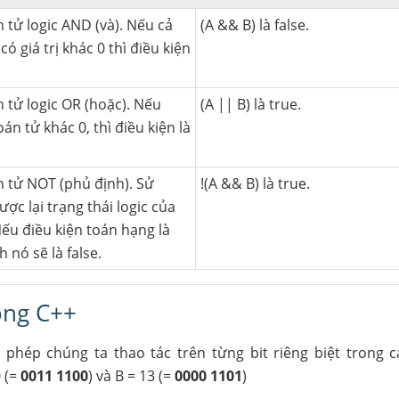
 tử logic AND (và). Nếu cả
(A && B) là false.
có giá trị khác 0 thì điều kiện
n tử logic OR (hoặc). Nếu
(A || B) là true.
án tử khác 0, thì điều kiện là
n tử NOT (phủ định). Sử
!(A && B) là true.
ợc lại trạng thái logic của
ếu điều kiện toán hạng là
h nó sẽ là false.
rong C++
 phép chúng ta thao tác trên từng bit riêng biệt trong c
 (=
0011 1100
) và B = 13 (=
0000 1101
)