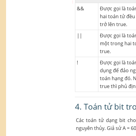
&&
Được gọi là toán
hai toán tử đều 
trở lên true.
||
Được gọi là toá
một trong hai to
true.
!
Được gọi là toá
dụng để đảo ngư
toán hạng đó. N
true thì phủ địn
4. Toán tử bit t
Các toán tử dạng bit cho
nguyên thủy. Giả sử A = 60