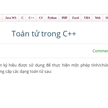
ình Online
ts
s
Java WS
C
C++
C#
Python
PHP
Excel
VBA
Web
S
Toán tử trong C++
Commen
t ký hiệu được sử dụng để thực hiện một phép tính/chứ
ng cấp các dạng toán tử sau: