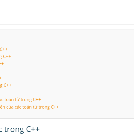
 C++
ng C++
++
+
ng C++
ác toán tử trong C++
iên của các toán tử trong C++
c trong C++