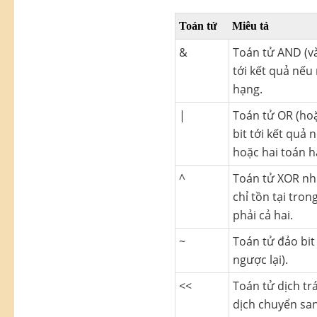
Toán tử
Miêu tả
&
Toán tử AND (và
tới kết quả nếu 
hạng.
|
Toán tử OR (ho
bit tới kết quả 
hoặc hai toán h
^
Toán tử XOR nh
chỉ tồn tại tro
phải cả hai.
~
Toán tử đảo bit 
ngược lại).
<<
Toán tử dịch trá
dịch chuyển san