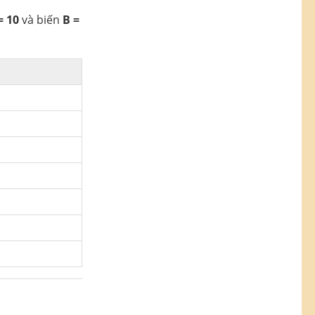
= 10
và biến
B =