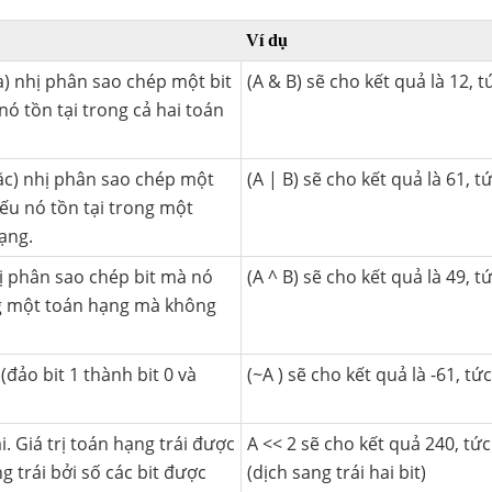
Ví dụ
) nhị phân sao chép một bit
(A & B) sẽ cho kết quả là 12, 
nó tồn tại trong cả hai toán
ặc) nhị phân sao chép một
(A | B) sẽ cho kết quả là 61, t
nếu nó tồn tại trong một
ạng.
ị phân sao chép bit mà nó
(A ^ B) sẽ cho kết quả là 49, t
ng một toán hạng mà không
(đảo bit 1 thành bit 0 và
(~A ) sẽ cho kết quả là -61, tứ
i. Giá trị toán hạng trái được
A << 2 sẽ cho kết quả 240, tức
g trái bởi số các bit được
(dịch sang trái hai bit)