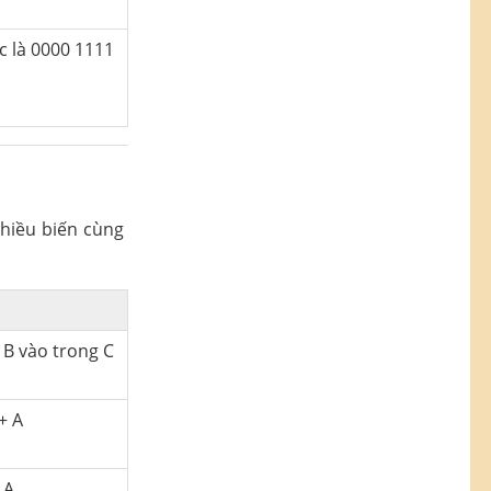
ức là 0000 1111
nhiều biến cùng
+ B vào trong C
+ A
 A