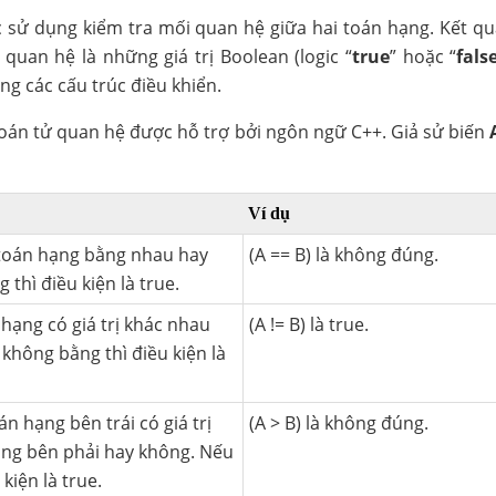
 sử dụng kiểm tra mối quan hệ giữa hai toán hạng. Kết q
quan hệ là những giá trị Boolean (logic “
true
” hoặc “
fals
g các cấu trúc điều khiển.
oán tử quan hệ được hỗ trợ bởi ngôn ngữ C++. Giả sử biến
Ví dụ
 toán hạng bằng nhau hay
(A == B) là không đúng.
thì điều kiện là true.
 hạng có giá trị khác nhau
(A != B) là true.
không bằng thì điều kiện là
n hạng bên trái có giá trị
(A > B) là không đúng.
ạng bên phải hay không. Nếu
 kiện là true.