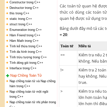
Constructor trong C++
Các toán tử quan hệ được
Destructor trong C++
thức có dùng các toán tử 
this trong C++
quan hệ được sử dụng tron
static trong C++
struct trong C++
Bảng dưới đây mô tả các t
Enumeration trong C++
= 20
:
Hàm Friend trong C++
Hàm Math trong C++
Toán tử
Miêu tả
Tính kế thừa trong C++
Tính đa hình trong C++
==
Kiểm tra nếu 2
Tính trừu tượng trong C++
không. Nếu bằng 
Tính đóng gói trong C++
Interface trong C++
!=
Kiểm tra 2 toán
Nạp Chồng Toán Tử
hay không. Nếu 
Nạp chồng toán tử và Nạp chồng
true.
hàm trong C++
>
Kiểm tra nếu toá
Nạp chồng toán tử một ngôi
trong C++
lớn hơn toán h
Nạp chồng toán tử nhị phân trong
lớn hơn thì điều