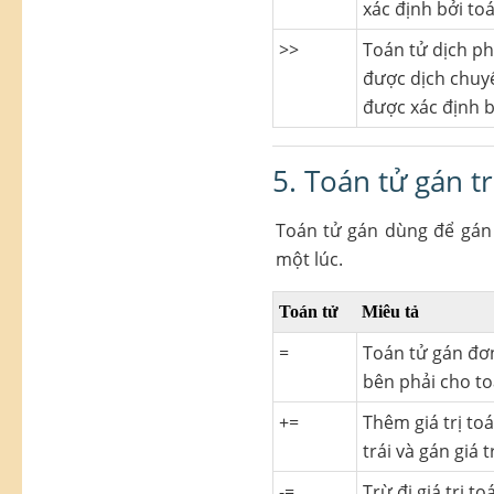
xác định bởi to
>>
Toán tử dịch phả
được dịch chuyể
được xác định b
5. Toán tử gán t
Toán tử gán dùng để gán m
một lúc.
Toán tử
Miêu tả
=
Toán tử gán đơn
bên phải cho to
+=
Thêm giá trị to
trái và gán giá 
-=
Trừ đi giá trị t