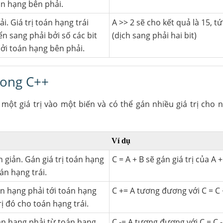
án hạng bên phải.
i. Giá trị toán hạng trái
A >> 2 sẽ cho kết quả là 15, t
n sang phải bởi số các bit
(dịch sang phải hai bit)
ởi toán hạng bên phải.
rong C++
ột giá trị vào một biến và có thể gán nhiều giá trị cho 
Ví dụ
 giản. Gán giá trị toán hạng
C = A + B sẽ gán giá trị của A 
án hạng trái.
án hạng phải tới toán hạng
C += A tương đương với C = C 
trị đó cho toán hạng trái.
oán hạng phải từ toán hạng
C -= A tương đương với C = C -