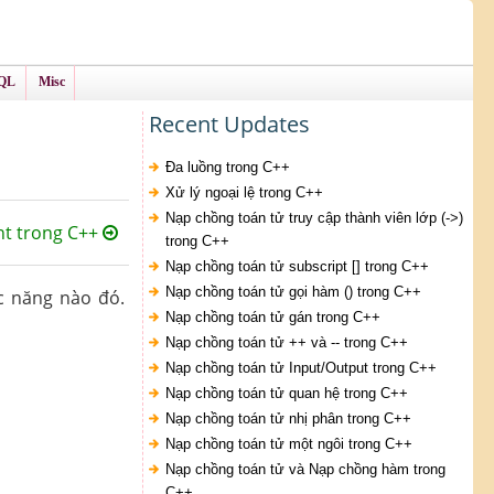
QL
Misc
Recent Updates
Đa luồng trong C++
Xử lý ngoại lệ trong C++
Nạp chồng toán tử truy cập thành viên lớp (->)
t trong C++
trong C++
Nạp chồng toán tử subscript [] trong C++
Nạp chồng toán tử gọi hàm () trong C++
c năng nào đó.
Nạp chồng toán tử gán trong C++
Nạp chồng toán tử ++ và -- trong C++
Nạp chồng toán tử Input/Output trong C++
Nạp chồng toán tử quan hệ trong C++
Nạp chồng toán tử nhị phân trong C++
Nạp chồng toán tử một ngôi trong C++
Nạp chồng toán tử và Nạp chồng hàm trong
C++