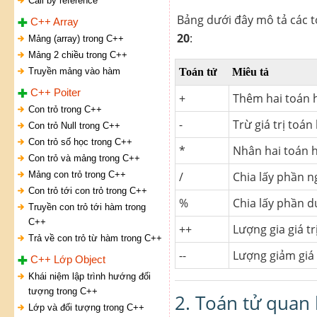
Call by reference
Bảng dưới đây mô tả các t
C++ Array
20
:
Mảng (array) trong C++
Mảng 2 chiều trong C++
Truyền mảng vào hàm
Toán tử
Miêu tả
C++ Poiter
+
Thêm hai toán 
Con trỏ trong C++
-
Trừ giá trị toá
Con trỏ Null trong C++
Con trỏ số học trong C++
*
Nhân hai toán 
Con trỏ và mảng trong C++
Mảng con trỏ trong C++
/
Chia lấy phần n
Con trỏ tới con trỏ trong C++
%
Chia lấy phần d
Truyền con trỏ tới hàm trong
C++
++
Lượng gia giá t
Trả về con trỏ từ hàm trong C++
--
Lượng giảm giá 
C++ Lớp Object
Khái niệm lập trình hướng đối
tượng trong C++
2. Toán tử quan
Lớp và đối tượng trong C++