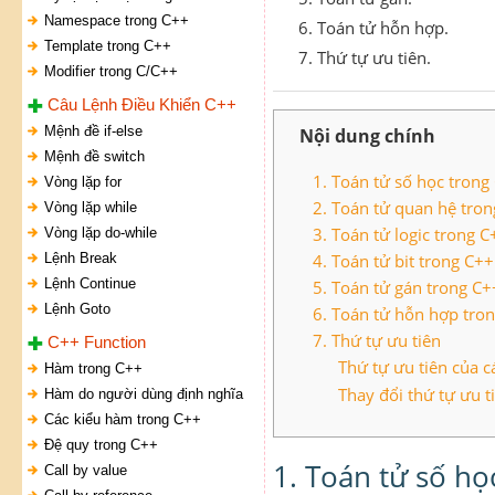
Namespace trong C++
Toán tử hỗn hợp.
Template trong C++
Thứ tự ưu tiên.
Modifier trong C/C++
Câu Lệnh Điều Khiển C++
Mệnh đề if-else
Nội dung chính
Mệnh đề switch
1. Toán tử số học trong
Vòng lặp for
2. Toán tử quan hệ tro
Vòng lặp while
3. Toán tử logic trong C
Vòng lặp do-while
Lệnh Break
4. Toán tử bit trong C++
Lệnh Continue
5. Toán tử gán trong C+
Lệnh Goto
6. Toán tử hỗn hợp tro
7. Thứ tự ưu tiên
C++ Function
Thứ tự ưu tiên của c
Hàm trong C++
Thay đổi thứ tự ưu t
Hàm do người dùng định nghĩa
Các kiểu hàm trong C++
Đệ quy trong C++
1. Toán tử số họ
Call by value