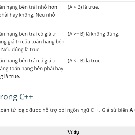
án hạng bên trái nhỏ hơn
(A < B) là true.
phải hay không. Nếu nhỏ
n hạng bên trái có giá trị
(A >= B) là không đúng.
ng giá trị của toán hạng bên
 Nếu đúng là true.
n hạng bên trái có giá trị
(A <= B) là true.
ằng toán hạng bên phải hay
 là true.
 trong C++
toán tử logic được hỗ trợ bởi ngôn ngữ C++. Giả sử biến
A 
Ví dụ