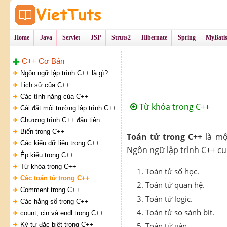
Tự Học Lập Tr
VietTu
Home
Java
Servlet
JSP
Struts2
Hibernate
Spring
MyBati
C++ Cơ Bản
Ngôn ngữ lập trình C++ là gì?
Lịch sử của C++
Các tính năng của C++
Từ khóa trong C++
Cài đặt môi trường lập trình C++
Chương trình C++ đầu tiên
Biến trong C++
Toán tử trong C++
là mộ
Các kiểu dữ liệu trong C++
Ngôn ngữ lập trình C++ cu
Ép kiểu trong C++
Từ khóa trong C++
Toán tử số học.
Các toán tử trong C++
Toán tử quan hệ.
Comment trong C++
Toán tử logic.
Các hằng số trong C++
Toán tử so sánh bit.
count, cin và endl trong C++
Ký tự đặc biệt trong C++
Toán tử gán.