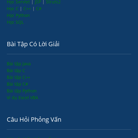
Học Servlet
|
JSP
|
Struts2
Học C
|
C++
|
C#
Học Python
Học SQL
Bài Tập Có Lời Giải
Bài tập Java
Bài tập C
Bài tập C++
Bài tập C#
Bài tập Python
Ví dụ Excel VBA
Câu Hỏi Phỏng Vấn