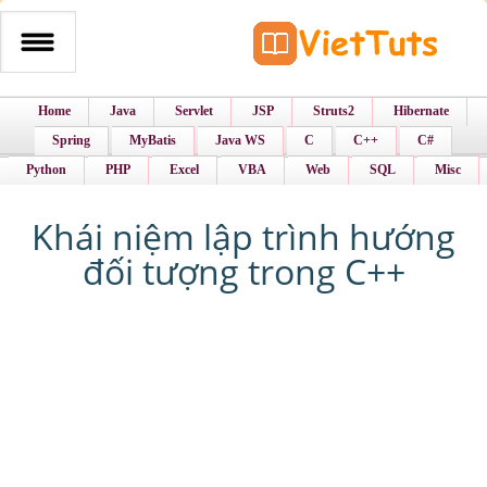
Home
Java
Servlet
JSP
Struts2
Hibernate
Spring
MyBatis
Java WS
C
C++
C#
Python
PHP
Excel
VBA
Web
SQL
Misc
Khái niệm lập trình hướng
đối tượng trong C++