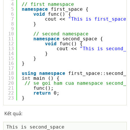
4
// first namespace
5
namespace
first_space {
6
void
func() {
7
cout << 
"This is first_space"
8
}
9
10
// second namespace
11
namespace
second_space {
12
void
func() {
13
cout << 
"This is second_s
14
}
15
}
16
}
17
18
using
namespace
first_space::second_s
19
int
main () {
20
// se goi ham cua namespace second_s
21
func();
22
return
0;
23
}
Kết quả: