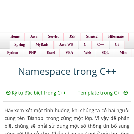
Home
Java
Servlet
JSP
Struts2
Hibernate
Spring
MyBatis
Java WS
C
C++
C#
Python
PHP
Excel
VBA
Web
SQL
Misc
Namespace trong C++
Ký tự đặc biệt trong C++
Template trong C++
Hãy xem xét một tình huống, khi chúng ta có hai người
cùng tên 'Bishop' trong cùng một lớp. Vì vậy để phân
biệt chúng sẽ phải sử dụng một số thông tin bổ sung
cùng với tên của họ. Chẳng hạn như nơi ở nếu họ sống