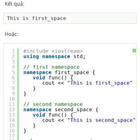
Kết quả:
Hoặc:
1
#include <iostream>
?
2
using
namespace
std;
3
4
// first namespace
5
namespace
first_space {
6
void
func() {
7
cout << 
"This is first_space"
<
8
}
9
}
10
11
// second namespace
12
namespace
second_space {
13
void
func() {
14
cout << 
"This is second_space"
15
}
16
}
17