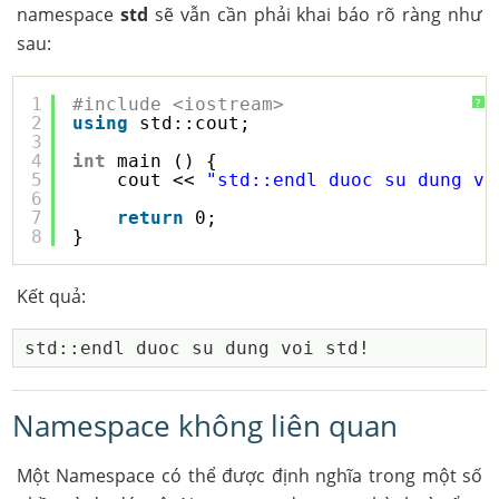
namespace
std
sẽ vẫn cần phải khai báo rõ ràng như
sau:
1
#include <iostream>
?
2
using
std::cout;
3
4
int
main () {
5
cout << 
"std::endl duoc su dung vo
6
7
return
0;
8
}
Kết quả:
Namespace không liên quan
Một Namespace có thể được định nghĩa trong một số