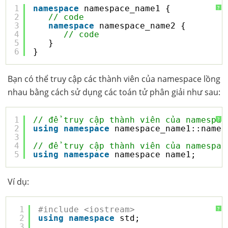
1
namespace
namespace_name1 {
?
2
// code
3
namespace
namespace_name2 {
4
// code
5
}
6
}
Bạn có thể truy cập các thành viên của namespace lồng
nhau bằng cách sử dụng các toán tử phân giải như sau:
1
// để truy cập thành viên của namespac
?
2
using
namespace
namespace_name1::names
3
4
// để truy cập thành viên của namespac
5
using
namespace
namespace_name1;
Ví dụ:
1
#include <iostream>
?
2
using
namespace
std;
3