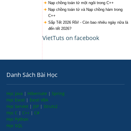
Nạp chồng toán tử một ngôi trong C++
Nạp chồng toán tử và Nạp chồng hàm trong
C++
Sắp Tết 2026 Rồi! - Còn bao nhiêu ngày nữa là
đến tết 2026?
VietTuts on facebook
Danh Sách Bài Học
Học Java
|
Hibernate
|
Spring
Học Excel
|
Excel VBA
Học Servlet
|
JSP
|
Struts2
Học C
|
C++
|
C#
Học Python
Học SQL