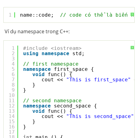
1
name::code;  
// code có thể là biến ho
?
Ví dụ namespace trong C++:
1
#include <iostream>
?
2
using
namespace
std;
3
4
// first namespace
5
namespace
first_space {
6
void
func() {
7
cout << 
"This is first_space"
<
8
}
9
}
10
11
// second namespace
12
namespace
second_space {
13
void
func() {
14
cout << 
"This is second_space"
15
}
16
}
17
18
int
main () {