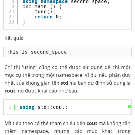
18
using
namespace
second_space;
19
int
main () {
20
func();
21
return
0;
22
}
Kết quả:
Chỉ thị 'using' cũng có thể được sử dụng để chỉ một
mục cụ thể trong một namespace. Ví dụ, nếu phần duy
nhất của không gian tên
std
mà bạn dự định sử dụng là
cout
, nó được khai báo như sau:
1
using
std::cout;
?
Mã tiếp theo có thể tham chiếu đến
cout
mà không cần
thêm namespace, nhưng các mục khác trong