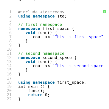
1
#include <iostream>
?
2
using
namespace
std;
3
4
// first namespace
5
namespace
first_space {
6
void
func() {
7
cout << 
"This is first_space"
<
8
}
9
}
10
11
// second namespace
12
namespace
second_space {
13
void
func() {
14
cout << 
"This is second_space"
15
}
16
}
17
18
using
namespace
first_space;
19
int
main () {
20
func();
21
return
0;
22
}