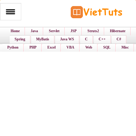
Home
Java
Servlet
JSP
Struts2
Hibernate
Spring
MyBatis
Java WS
C
C++
C#
Python
PHP
Excel
VBA
Web
SQL
Misc