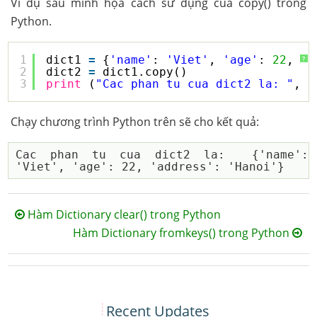
Ví dụ sau minh họa cách sử dụng của copy() trong
Python.
1
dict1 
=
{
'name'
: 
'Viet'
, 
'age'
: 
22
, 
'a
?
2
dict2 
=
dict1.copy()
3
print
(
"Cac phan tu cua dict2 la: "
, d
Chạy chương trình Python trên sẽ cho kết quả:
Cac phan tu cua dict2 la:  {'name': 
Hàm Dictionary clear() trong Python
Hàm Dictionary fromkeys() trong Python
Recent Updates