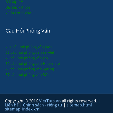
Bài tập C#
Bài tập Python
Ví dụ Excel VBA
Câu Hỏi Phỏng Vấn
201 câu hỏi phỏng vấn java
25 câu hỏi phỏng vấn servlet
75 câu hỏi phỏng vấn jsp
52 câu hỏi phỏng vấn Hibernate
70 câu hỏi phỏng vấn Spring
57 câu hỏi phỏng vấn SQL
Copyright © 2016
VietTuts.Vn
all rights reserved. |
Liên hệ
|
Chính sách - riêng tư
|
sitemap.html
|
sitemap_index.xml