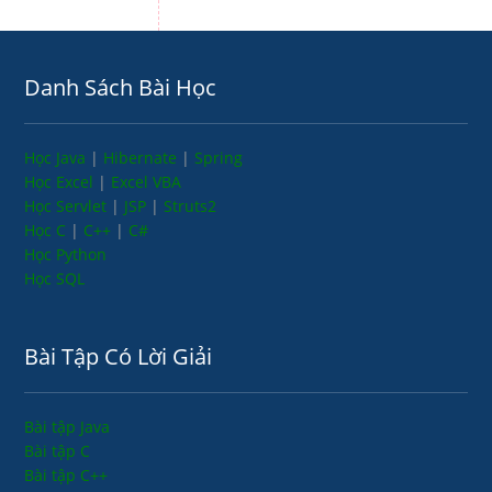
Danh Sách Bài Học
Học Java
|
Hibernate
|
Spring
Học Excel
|
Excel VBA
Học Servlet
|
JSP
|
Struts2
Học C
|
C++
|
C#
Học Python
Học SQL
Bài Tập Có Lời Giải
Bài tập Java
Bài tập C
Bài tập C++