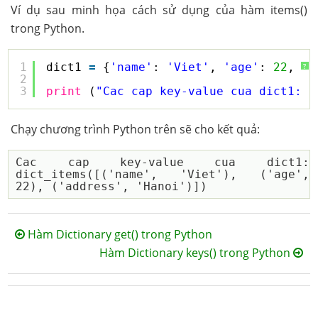
Ví dụ sau minh họa cách sử dụng của hàm items()
trong Python.
1
dict1 
=
{
'name'
: 
'Viet'
, 
'age'
: 
22
, 
'a
?
2
3
print
(
"Cac cap key-value cua dict1: "
Chạy chương trình Python trên sẽ cho kết quả:
Cac cap key-value cua dict1:  
dict_items([('name', 'Viet'), ('age', 
Hàm Dictionary get() trong Python
Hàm Dictionary keys() trong Python