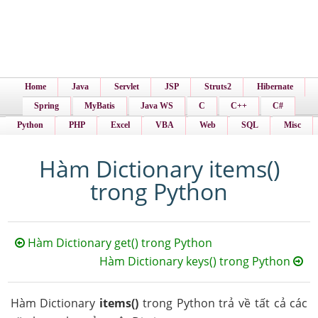
Home
Java
Servlet
JSP
Struts2
Hibernate
Spring
MyBatis
Java WS
C
C++
C#
Python
PHP
Excel
VBA
Web
SQL
Misc
Hàm Dictionary items()
trong Python
Hàm Dictionary get() trong Python
Hàm Dictionary keys() trong Python
Hàm Dictionary
items()
trong Python trả về tất cả các