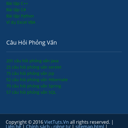
Bài tập C++
Bài tập C#
Bài tập Python
Ví dụ Excel VBA
Câu Hỏi Phỏng Vấn
201 câu hỏi phỏng vấn java
25 câu hỏi phỏng vấn servlet
75 câu hỏi phỏng vấn jsp
52 câu hỏi phỏng vấn Hibernate
70 câu hỏi phỏng vấn Spring
57 câu hỏi phỏng vấn SQL
Copyright © 2016
VietTuts.Vn
all rights reserved. |
Liên hệ
|
Chính sách - riêng tư
|
sitemap.html
|