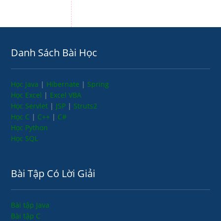
Danh Sách Bài Học
Học Java
|
Hibernate
|
Spring
Học Excel
|
Excel VBA
Học Servlet
|
JSP
|
Struts2
Học C
|
C++
|
C#
Học Python
Học SQL
Bài Tập Có Lời Giải
Bài tập Java
Bài tập C