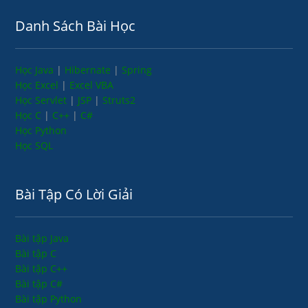
Danh Sách Bài Học
Học Java
|
Hibernate
|
Spring
Học Excel
|
Excel VBA
Học Servlet
|
JSP
|
Struts2
Học C
|
C++
|
C#
Học Python
Học SQL
Bài Tập Có Lời Giải
Bài tập Java
Bài tập C
Bài tập C++
Bài tập C#
Bài tập Python