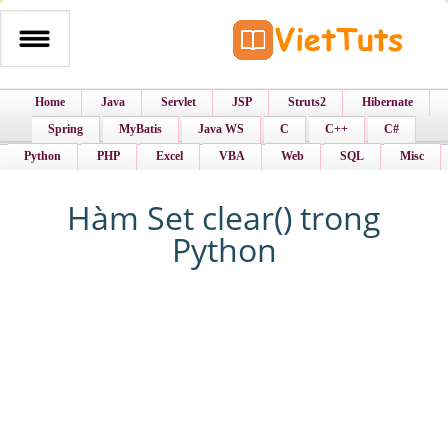
Home
Java
Servlet
JSP
Struts2
Hibernate
Spring
MyBatis
Java WS
C
C++
C#
Python
PHP
Excel
VBA
Web
SQL
Misc
Hàm Set clear() trong
Python