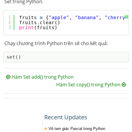
Set trong Python.
1
fruits 
=
{
"apple"
, 
"banana"
, 
"cherry"
}
?
2
fruits.clear()
3
print
(fruits)
Chạy chương trình Python trên sẽ cho kết quả:
Hàm Set add() trong Python
Hàm Set copy() trong Python
Recent Updates
Vẽ tam giác Pascal trong Python