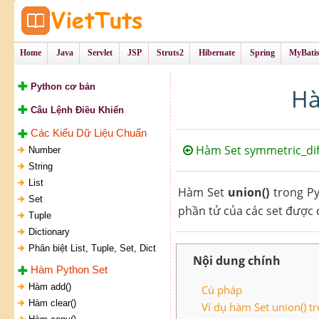
Tự Học Lập Tr
VietTu
Home
Java
Servlet
JSP
Struts2
Hibernate
Spring
MyBati
Python cơ bản
Hà
Câu Lệnh Điều Khiển
Các Kiểu Dữ Liệu Chuẩn
Hàm Set symmetric_dif
Number
String
List
Hàm Set
union()
trong Py
Set
phần tử của các set được c
Tuple
Dictionary
Phân biệt List, Tuple, Set, Dict
Nội dung chính
Hàm Python Set
Hàm add()
Cú pháp
Hàm clear()
Ví dụ hàm Set union() t