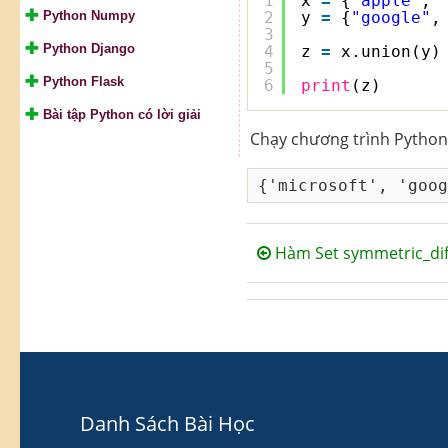
1
x 
=
{
"apple"
, 
Python Numpy
2
y 
=
{
"google"
,
3
Python Django
4
z 
=
x.union(y)
5
Python Flask
6
print
(z)
Bài tập Python có lời giải
Chạy chương trình Python 
Hàm Set symmetric_dif
Danh Sách Bài Học