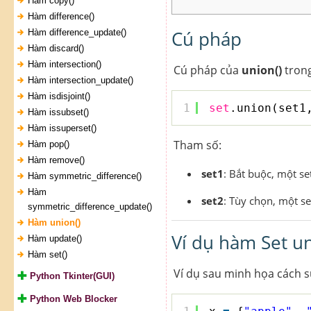
Hàm copy()
Hàm difference()
Cú pháp
Hàm difference_update()
Hàm discard()
Hàm intersection()
Cú pháp của
union()
trong
Hàm intersection_update()
Hàm isdisjoint()
1
set
.union(set1
Hàm issubset()
Hàm issuperset()
Tham số:
Hàm pop()
Hàm remove()
set1
: Bắt buộc, một se
Hàm symmetric_difference()
Hàm
set2
: Tùy chọn, một se
symmetric_difference_update()
Hàm union()
Ví dụ hàm Set un
Hàm update()
Hàm set()
Ví dụ sau minh họa cách s
Python Tkinter(GUI)
Python Web Blocker