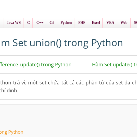
ình Online
ts
s
Java WS
C
C++
C#
Python
PHP
Excel
VBA
Web
S
m Set union() trong Python
ference_update() trong Python
Hàm Set update() 
thon trả về một set chứa tất cả các phần tử của set đã ch
hỉ định.
rong Python