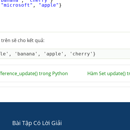
"banana"
, 
"cherry"
}
 
"microsoft"
, 
"apple"
}
trên sẽ cho kết quả:
ference_update() trong Python
Hàm Set update() 
Bài Tập Có Lời Giải