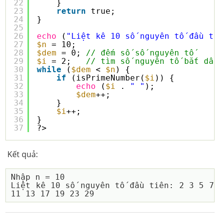
22
}
23
return
true;
24
}
25
26
echo
(
"Liệt kê 10 số nguyên tố đầu ti
27
$n
= 10;
28
$dem
= 0; 
// đếm số số nguyên tố
29
$i
= 2;   
// tìm số nguyên tố bắt dầu
30
while
(
$dem
< 
$n
) {
31
if
(isPrimeNumber(
$i
)) {
32
echo
(
$i
. 
" "
);
33
$dem
++;
34
}
35
$i
++;
36
}
37
?>
Kết quả:
Nhập n = 10

Liệt kê 10 số nguyên tố đầu tiên: 2 3 5 7 