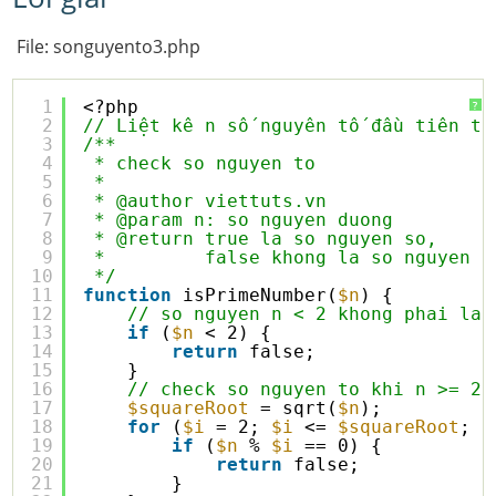
File: songuyento3.php
1
<?php
?
2
// Liệt kê n số nguyên tố đầu tiên tr
3
/**
4
* check so nguyen to
5
*
6
* @author viettuts.vn
7
* @param n: so nguyen duong
8
* @return true la so nguyen so,
9
*         false khong la so nguyen t
10
*/
11
function
isPrimeNumber(
$n
) {
12
// so nguyen n < 2 khong phai la 
13
if
(
$n
< 2) {
14
return
false;
15
}
16
// check so nguyen to khi n >= 2
17
$squareRoot
= sqrt(
$n
);
18
for
(
$i
= 2; 
$i
<= 
$squareRoot
; 
$
19
if
(
$n
% 
$i
== 0) {
20
return
false;
21
}