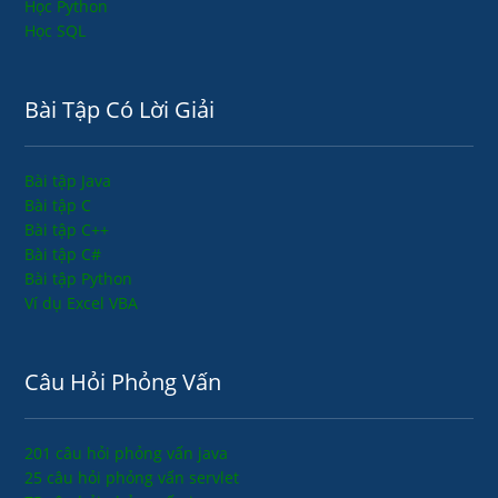
Học Python
Học SQL
Bài Tập Có Lời Giải
Bài tập Java
Bài tập C
Bài tập C++
Bài tập C#
Bài tập Python
Ví dụ Excel VBA
Câu Hỏi Phỏng Vấn
201 câu hỏi phỏng vấn java
25 câu hỏi phỏng vấn servlet