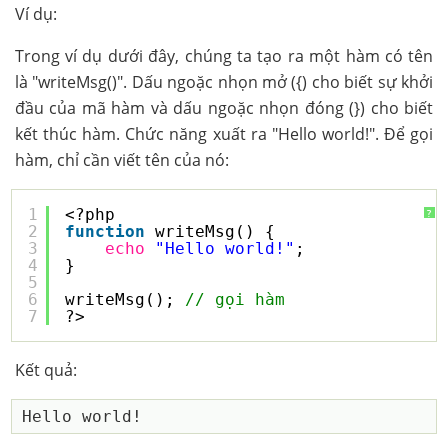
Ví dụ:
Trong ví dụ dưới đây, chúng ta tạo ra một hàm có tên
là "writeMsg()". Dấu ngoặc nhọn mở ({) cho biết sự khởi
đầu của mã hàm và dấu ngoặc nhọn đóng (}) cho biết
kết thúc hàm. Chức năng xuất ra "Hello world!". Để gọi
hàm, chỉ cần viết tên của nó:
1
<?php
?
2
function
writeMsg() {
3
echo
"Hello world!"
;
4
}
5
6
writeMsg(); 
// gọi hàm
7
?>
Kết quả: