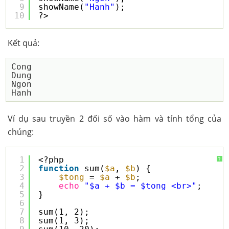
9
showName(
"Hanh"
);
10
?>
Kết quả:
Cong 

Dung 

Ngon 

Ví dụ sau truyền 2 đối số vào hàm và tính tổng của
chúng:
1
<?php
?
2
function
sum(
$a
, 
$b
) {
3
$tong
= 
$a
+ 
$b
;
4
echo
"$a + $b = $tong <br>"
;
5
}
6
7
sum(1, 2);
8
sum(1, 3);