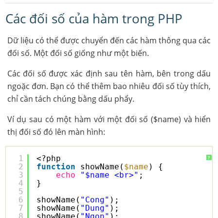
Các đối số của hàm trong PHP
Dữ liệu có thể được chuyển đến các hàm thông qua các
đối số. Một đối số giống như một biến.
Các đối số được xác định sau tên hàm, bên trong dấu
ngoặc đơn. Bạn có thể thêm bao nhiêu đối số tùy thích,
chỉ cần tách chúng bằng dấu phẩy.
Ví dụ sau có một hàm với một đối số ($name) và hiển
thị đối số đó lên màn hình:
1
<?php
?
2
function
showName(
$name
) {
3
echo
"$name <br>"
;
4
}
5
6
showName(
"Cong"
);
7
showName(
"Dung"
);
8
showName(
"Ngon"
);