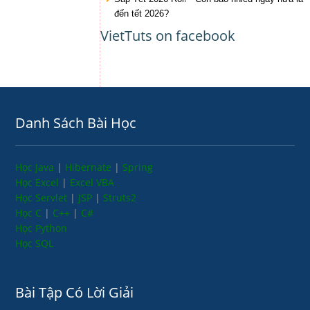
đến tết 2026?
VietTuts on facebook
Danh Sách Bài Học
Học Java
|
Hibernate
|
Spring
Học Excel
|
Excel VBA
Học Servlet
|
JSP
|
Struts2
Học C
|
C++
|
C#
Học Python
Học SQL
Bài Tập Có Lời Giải