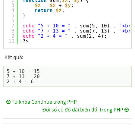
2
function
sum(
$x
, 
$y
) {
3
$z
= 
$x
+ 
$y
;
4
return
$z
;
5
}
6
7
echo
"5 + 10 = "
. sum(5, 10) . 
"<br>
8
echo
"7 + 13 = "
. sum(7, 13) . 
"<br>
9
echo
"2 + 4 = "
. sum(2, 4);
10
?>
Kết quả:
5 + 10 = 15

7 + 13 = 20

Từ khóa Continue trong PHP
Đối số có độ dài biến đổi trong PHP