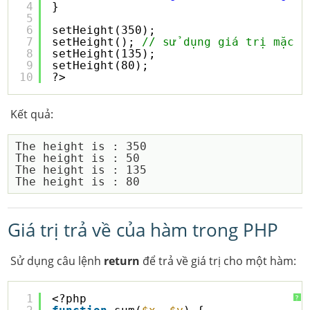
4
}
5
6
setHeight(350);
7
setHeight(); 
// sử dụng giá trị mặc đ
8
setHeight(135);
9
setHeight(80);
10
?>
Kết quả:
The height is : 350 

The height is : 50 

The height is : 135 

Giá trị trả về của hàm trong PHP
Sử dụng câu lệnh
return
để trả về giá trị cho một hàm:
1
<?php
?