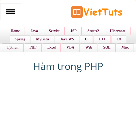
Home
Java
Servlet
JSP
Struts2
Hibernate
Spring
MyBatis
Java WS
C
C++
C#
Python
PHP
Excel
VBA
Web
SQL
Misc
Hàm trong PHP