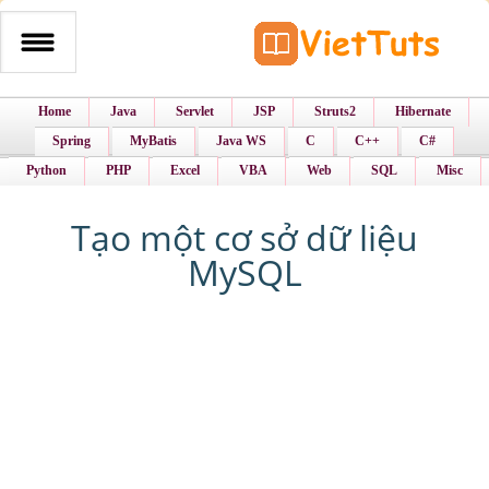
Home
Java
Servlet
JSP
Struts2
Hibernate
Spring
MyBatis
Java WS
C
C++
C#
Python
PHP
Excel
VBA
Web
SQL
Misc
Tạo một cơ sở dữ liệu
MySQL