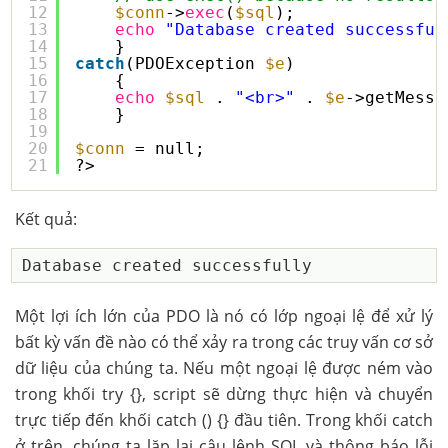
12
$conn
->
exec
(
$sql
);
13
echo
"Database created successful
14
}
15
catch
(PDOException 
$e
)
16
{
17
echo
$sql
. 
"<br>"
. 
$e
->getMessa
18
}
19
20
$conn
= null;
21
?>
Kết quả:
Một lợi ích lớn của PDO là nó có lớp ngoại lệ để xử lý
bất kỳ vấn đề nào có thể xảy ra trong các truy vấn cơ sở
dữ liệu của chúng ta. Nếu một ngoại lệ được ném vào
trong khối try {}, script sẽ dừng thực hiện và chuyển
trực tiếp đến khối catch () {} đầu tiên. Trong khối catch
ở trên, chúng ta lặp lại câu lệnh SQL và thông báo lỗi