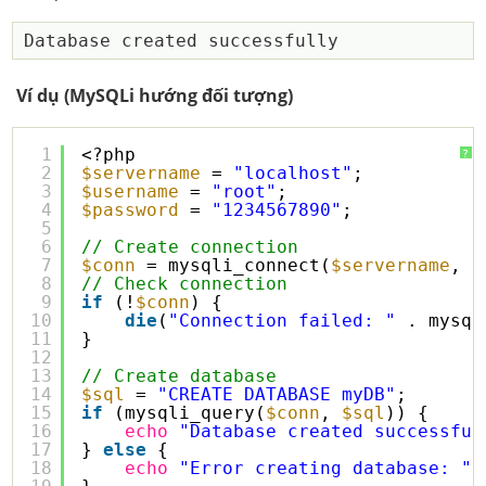
Ví dụ (MySQLi hướng đối tượng)
1
<?php
?
2
$servername
= 
"localhost"
;
3
$username
= 
"root"
;
4
$password
= 
"1234567890"
;
5
6
// Create connection
7
$conn
= mysqli_connect(
$servername
, 
$
8
// Check connection
9
if
(!
$conn
) {
10
die
(
"Connection failed: "
. mysql
11
}
12
13
// Create database
14
$sql
= 
"CREATE DATABASE myDB"
;
15
if
(mysqli_query(
$conn
, 
$sql
)) {
16
echo
"Database created successful
17
} 
else
{
18
echo
"Error creating database: "