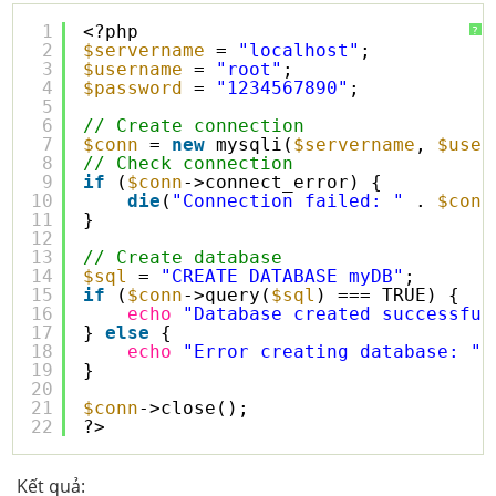
1
<?php
?
2
$servername
= 
"localhost"
;
3
$username
= 
"root"
;
4
$password
= 
"1234567890"
;
5
6
// Create connection
7
$conn
= 
new
mysqli(
$servername
, 
$user
8
// Check connection
9
if
(
$conn
->connect_error) {
10
die
(
"Connection failed: "
. 
$conn
11
} 
12
13
// Create database
14
$sql
= 
"CREATE DATABASE myDB"
;
15
if
(
$conn
->query(
$sql
) === TRUE) {
16
echo
"Database created successful
17
} 
else
{
18
echo
"Error creating database: "
19
}
20
21
$conn
->close();
22
?>
Kết quả: