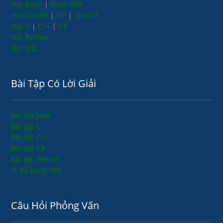
Học Excel
|
Excel VBA
Học Servlet
|
JSP
|
Struts2
Học C
|
C++
|
C#
Học Python
Học SQL
Bài Tập Có Lời Giải
Bài tập Java
Bài tập C
Bài tập C++
Bài tập C#
Bài tập Python
Ví dụ Excel VBA
Câu Hỏi Phỏng Vấn