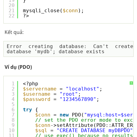
19
}
20
21
mysqli_close(
$conn
);
22
?>
Kết quả:
Error creating database: Can't create 
Ví dụ (PDO)
1
<?php
?
2
$servername
= 
"localhost"
;
3
$username
= 
"root"
;
4
$password
= 
"1234567890"
;
5
6
try
{
7
$conn
= 
new
PDO(
"mysql:host=$serv
8
// set the PDO error mode to exce
9
$conn
->setAttribute(PDO::ATTR_ERR
10
$sql
= 
"CREATE DATABASE myDBPDO"
;
11
// use exec() because no results 