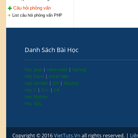
Câu hỏi phỏng vấn
List câu hỏi phỏng vấn PHP
Danh Sách Bài Học
Học Java
|
Hibernate
|
Spring
Học Excel
|
Excel VBA
Học Servlet
|
JSP
|
Struts2
Học C
|
C++
|
C#
Học Python
Học SQL
Copyright © 2016
VietTuts.Vn
all rights reserved. |
Liê