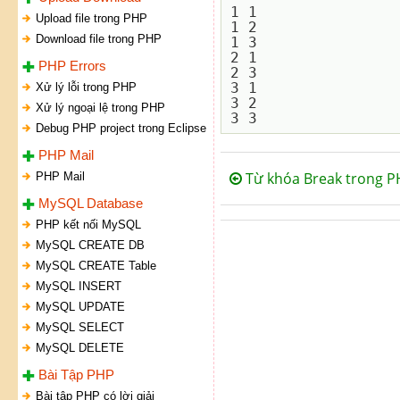
1 1

Upload file trong PHP
1 2

Download file trong PHP
1 3

2 1

PHP Errors
2 3

3 1

Xử lý lỗi trong PHP
3 2

Xử lý ngoại lệ trong PHP
Debug PHP project trong Eclipse
PHP Mail
Từ khóa Break trong P
PHP Mail
MySQL Database
PHP kết nối MySQL
MySQL CREATE DB
MySQL CREATE Table
MySQL INSERT
MySQL UPDATE
MySQL SELECT
MySQL DELETE
Bài Tập PHP
Bài tập PHP có lời giải