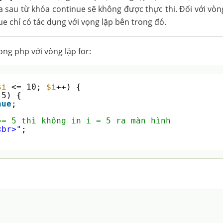
ía sau từ khóa continue sẽ không được thực thi. Đối với vòn
e chỉ có tác dụng với vọng lặp bên trong đó.
ng php với vòng lặp for:
$i
<= 10; 
$i
++) {
 5) {
nue
;
== 5 thì không in i = 5 ra màn hình
<br>"
;