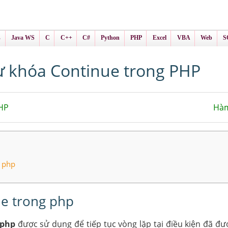
ình Online
ts
s
Java WS
C
C++
C#
Python
PHP
Excel
VBA
Web
S
ừ khóa Continue trong PHP
HP
Hàm
 php
e trong php
 php
được sử dụng để tiếp tục vòng lặp tại điều kiện đã đượ