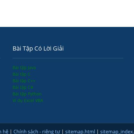
Bài Tập Có Lời Giải
Bài tập Java
Bài tập C
Bài tập C++
Bài tập C#
Bài tập Python
Ví dụ Excel VBA
n hệ
|
Chính sách - riêng tư
|
sitemap.html
|
sitemap_index