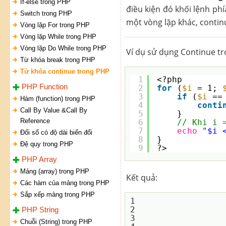
If-else trong PHP
điều kiện đó khối lệnh ph
Switch trong PHP
một vòng lặp khác, continu
Vòng lặp For trong PHP
Vòng lặp While trong PHP
Vòng lặp Do While trong PHP
Ví dụ sử dụng Continue tro
Từ khóa break trong PHP
Từ khóa continue trong PHP
1
<?php
PHP Function
2
for
(
$i
= 1; 
3
if
(
$i
==
Hàm (function) trong PHP
4
conti
Call By Value &Call By
5
}
Reference
6
// Khi i 
7
echo
"$i 
Đối số có độ dài biến đổi
8
}
Đệ quy trong PHP
9
?>
PHP Array
Mảng (array) trong PHP
Kết quả:
Các hàm của mảng trong PHP
Sắp xếp mảng trong PHP
1

2

PHP String
3

Chuỗi (String) trong PHP