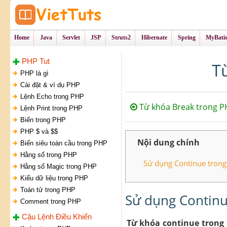
Tự Học Lập Tr
VietTu
Home
Java
Servlet
JSP
Struts2
Hibernate
Spring
MyBati
PHP Tut
T
PHP là gì
Cài đặt & ví dụ PHP
Lệnh Echo trong PHP
Từ khóa Break trong P
Lệnh Print trong PHP
Biến trong PHP
PHP $ và $$
Nội dung chính
Biến siêu toàn cầu trong PHP
Hằng số trong PHP
Sử dụng Continue trong
Hằng số Magic trong PHP
Kiểu dữ liệu trong PHP
Toán tử trong PHP
Sử dụng Continu
Comment trong PHP
Cậu Lệnh Điều Khiển
Từ khóa continue trong