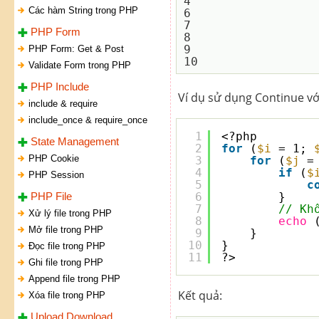
4

Các hàm String trong PHP
6

7

PHP Form
8

9

PHP Form: Get & Post
Validate Form trong PHP
PHP Include
Ví dụ sử dụng Continue với
include & require
include_once & require_once
1
<?php
State Management
2
for
(
$i
= 1; 
PHP Cookie
3
for
(
$j
=
4
if
(
$
PHP Session
5
c
PHP File
6
}
7
// Kh
Xử lý file trong PHP
8
echo
Mở file trong PHP
9
}
10
}
Đọc file trong PHP
11
?>
Ghi file trong PHP
Append file trong PHP
Kết quả:
Xóa file trong PHP
Upload Download