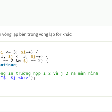
 vòng lặp bên trong vòng lặp for khác:
$i
<= 3; 
$i
++) {
 1; 
$j
<= 3; 
$j
++) {
i
== 2 && 
$j
== 2) {
ontinue
;
ông in trường hợp i=2 và j=2 ra màn hình
(
"$i $j <br>"
);