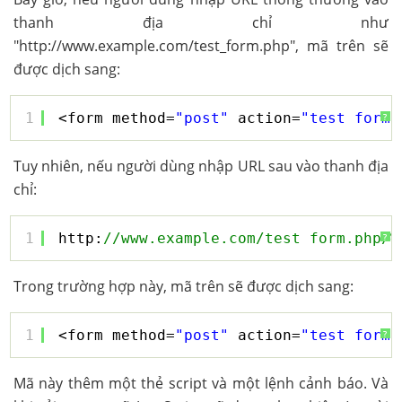
thanh địa chỉ như
"http://www.example.com/test_form.php", mã trên sẽ
được dịch sang:
1
<form method=
"post"
action=
"test_form.
?
Tuy nhiên, nếu người dùng nhập URL sau vào thanh địa
chỉ:
1
http:
//www.example.com/test_form.php/%
?
Trong trường hợp này, mã trên sẽ được dịch sang:
1
<form method=
"post"
action=
"test_form.
?
Mã này thêm một thẻ script và một lệnh cảnh báo. Và