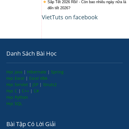
Sắp Tết 2026 Rồi! - Còn bao nhiêu ngày nữa là
đến tết 2026?
VietTuts on facebook
Danh Sách Bài Học
Học Java
|
Hibernate
|
Spring
Học Excel
|
Excel VBA
Học Servlet
|
JSP
|
Struts2
Học C
|
C++
|
C#
Học Python
Học SQL
Bài Tập Có Lời Giải