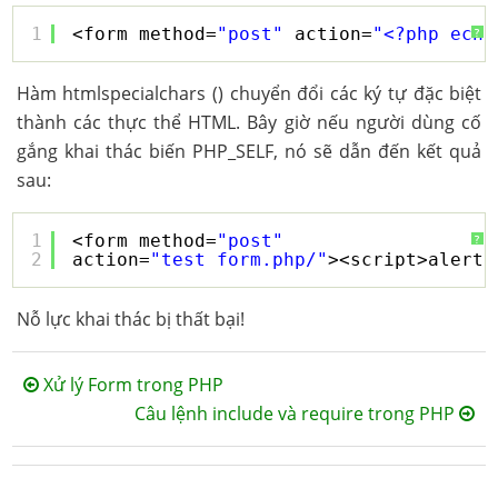
1
<form method=
"post"
action=
"<?php echo
?
Hàm htmlspecialchars () chuyển đổi các ký tự đặc biệt
thành các thực thể HTML. Bây giờ nếu người dùng cố
gắng khai thác biến PHP_SELF, nó sẽ dẫn đến kết quả
sau:
1
<form method=
"post"
?
2
action=
"test_form.php/"
><script>alert(
Nỗ lực khai thác bị thất bại!
Xử lý Form trong PHP
Câu lệnh include và require trong PHP