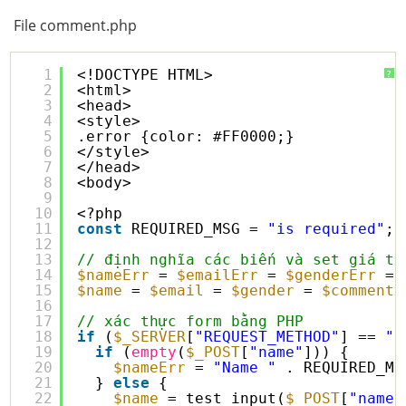
File comment.php
1
<!DOCTYPE HTML>  
?
2
<html>
3
<head>
4
<style>
5
.error {color: #FF0000;}
6
</style>
7
</head>
8
<body>
9
10
<?php
11
const
REQUIRED_MSG = 
"is required"
;
12
13
// định nghĩa các biến và set giá tr
14
$nameErr
= 
$emailErr
= 
$genderErr
= 
15
$name
= 
$email
= 
$gender
= 
$comment
16
17
// xác thực form bằng PHP
18
if
(
$_SERVER
[
"REQUEST_METHOD"
] == 
"P
19
if
(
empty
(
$_POST
[
"name"
])) {
20
$nameErr
= 
"Name "
. REQUIRED_MS
21
} 
else
{
22
$name
= test_input(
$_POST
[
"name"