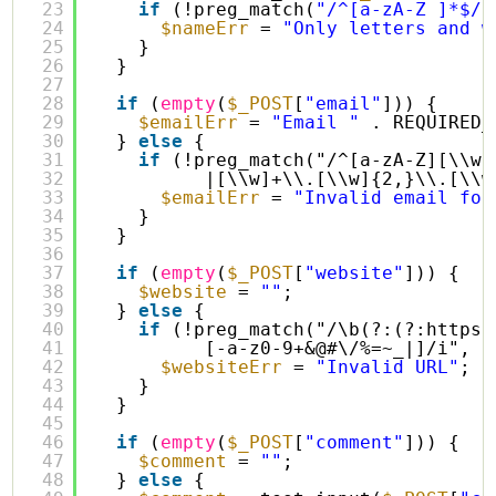
23
if
(!preg_match(
"/^[a-zA-Z ]*$/"
24
$nameErr
= 
"Only letters and w
25
}
26
}
27
28
if
(
empty
(
$_POST
[
"email"
])) {
29
$emailErr
= 
"Email "
. REQUIRED_
30
} 
else
{
31
if
(!preg_match("/^[a-zA-Z][\\w-
32
|[\\w]+\\.[\\w]{2,}\\.[\\w
33
$emailErr
= 
"Invalid email for
34
}
35
}
36
37
if
(
empty
(
$_POST
[
"website"
])) {
38
$website
= 
""
;
39
} 
else
{
40
if
(!preg_match("/\b(?:(?:https?
41
[-a-z0-9+&@#\/%=~_|]/i", 
$
42
$websiteErr
= 
"Invalid URL"
; 
43
}
44
}
45
46
if
(
empty
(
$_POST
[
"comment"
])) {
47
$comment
= 
""
;
48
} 
else
{