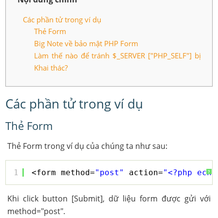
Các phần tử trong ví dụ
Thẻ Form
Big Note về bảo mật PHP Form
Làm thế nào để tránh $_SERVER ["PHP_SELF"] bị
Khai thác?
Các phần tử trong ví dụ
Thẻ Form
Thẻ Form trong ví dụ của chúng ta như sau:
1
<form method=
"post"
action=
"<?php echo
?
Khi click button [Submit], dữ liệu form được gửi với
method="post".