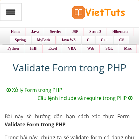
Home
Java
Servlet
JSP
Struts2
Hibernate
Spring
MyBatis
Java WS
C
C++
C#
Python
PHP
Excel
VBA
Web
SQL
Misc
Validate Form trong PHP
Xử lý Form trong PHP
Câu lệnh include và require trong PHP
Bài này sẽ hướng dẫn bạn cách xác thực Form -
Validate Form trong PHP
.
Trong bài này, chúng ta sẽ validate form có dạng như