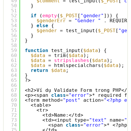
49
$comment
= test_input(
$_POST
[
"co
50
}
51
52
if
(
empty
(
$_POST
[
"gender"
])) {
53
$genderErr
= 
"Gender "
. REQUIRE
54
} 
else
{
55
$gender
= test_input(
$_POST
[
"gen
56
}
57
}
58
59
function
test_input(
$data
) {
60
$data
= trim(
$data
);
61
$data
= 
stripslashes
(
$data
);
62
$data
= htmlspecialchars(
$data
);
63
return
$data
;
64
}
65
?>
66
67
<h2>Ví dụ Validate Form trong PHP</h
68
<p><span 
class
=
"error"
>* required fi
69
<form method=
"post"
action=
"<?php ec
70
<table>
71
<tr>
72
<td>Name:</td>
73
<td><input type=
"text"
name=
"n
74
<span 
class
=
"error"
>* <?php 
75
</td>