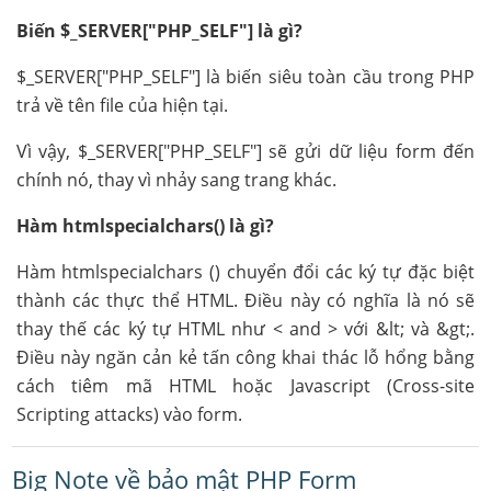
Biến $_SERVER["PHP_SELF"] là gì?
$_SERVER["PHP_SELF"] là biến siêu toàn cầu trong PHP
trả về tên file của hiện tại.
Vì vậy, $_SERVER["PHP_SELF"] sẽ gửi dữ liệu form đến
chính nó, thay vì nhảy sang trang khác.
Hàm htmlspecialchars() là gì?
Hàm htmlspecialchars () chuyển đổi các ký tự đặc biệt
thành các thực thể HTML. Điều này có nghĩa là nó sẽ
thay thế các ký tự HTML như < and > với &lt; và &gt;.
Điều này ngăn cản kẻ tấn công khai thác lỗ hổng bằng
cách tiêm mã HTML hoặc Javascript (Cross-site
Scripting attacks) vào form.
Big Note về bảo mật PHP Form