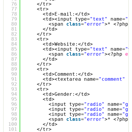
76
</tr>
77
<tr>
78
<td>E-mail:</td>
79
<td><input type=
"text"
name=
"e
80
<span 
class
=
"error"
>* <?php 
81
</td>
82
</tr>
83
<tr>
84
<td>Website:</td>
85
<td><input type=
"text"
name=
"w
86
<span 
class
=
"error"
><?php 
ec
87
</td>
88
</tr>
89
<tr>
90
<td>Comment:</td>
91
<td><textarea name=
"comment"
r
92
</tr>
93
<tr>
94
<td>Gender:</td>
95
<td>
96
<input type=
"radio"
name=
"ge
97
<input type=
"radio"
name=
"ge
98
<input type=
"radio"
name=
"ge
99
<span 
class
=
"error"
>* <?php 
100
</td>
101
</tr>