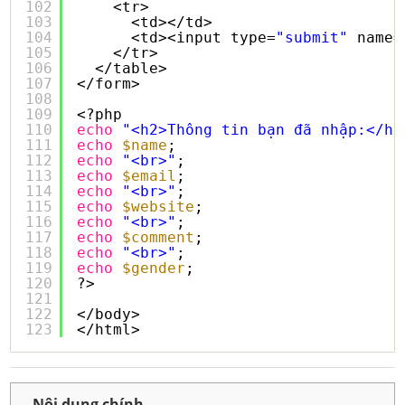
102
<tr>
103
<td></td>
104
<td><input type=
"submit"
name=
105
</tr>
106
</table>
107
</form>
108
109
<?php
110
echo
"<h2>Thông tin bạn đã nhập:</h2
111
echo
$name
;
112
echo
"<br>"
;
113
echo
$email
;
114
echo
"<br>"
;
115
echo
$website
;
116
echo
"<br>"
;
117
echo
$comment
;
118
echo
"<br>"
;
119
echo
$gender
;
120
?>
121
122
</body>
123
</html>
Nội dung chính