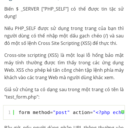
Biến $ _SERVER ["PHP_SELF"] có thể được tin tặc sử
dụng!
Nếu PHP_SELF được sử dụng trong trang của bạn thì
người dùng có thể nhập một dấu gạch chéo (/) và sau
đó một số lệnh Cross Site Scripting (XSS) để thực thi.
Cross-site scripting (XSS) là một loại lỗ hổng bảo mật
máy tính thường được tìm thấy trong các ứng dụng
Web. XSS cho phép kẻ tấn công chèn tập lệnh phía máy
khách vào các trang Web mà người dùng khác xem.
Giả sử chúng ta có dạng sau trong một trang có tên là
"test_form.php":
1
form method=
"post"
action=
"<?php echo 
?
Bây giờ, nếu người dùng nhập URL thông thường vào