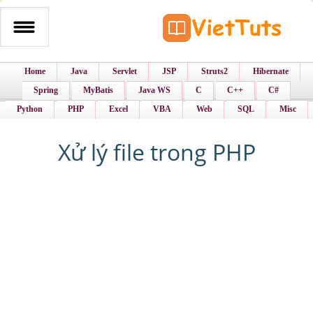
Home
Java
Servlet
JSP
Struts2
Hibernate
Spring
MyBatis
Java WS
C
C++
C#
Python
PHP
Excel
VBA
Web
SQL
Misc
Xử lý file trong PHP