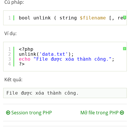
Cú pháp:
1
bool unlink ( string 
$filename
[, reso
?
Ví dụ:
1
<?php
?
2
unlink(
'data.txt'
);
3
echo
"File được xóa thành công."
;
4
?>
Kết quả:
Session trong PHP
Mở file trong PHP