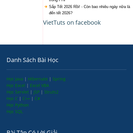
Sắp Tết 2026 Rồi! - Còn bao nhiêu ngày nữa là
đến tết 2026?
VietTuts on facebook
Danh Sách Bài Học
Học Java
|
Hibernate
|
Spring
Học Excel
|
Excel VBA
Học Servlet
|
JSP
|
Struts2
Học C
|
C++
|
C#
Học Python
Học SQL
Bài Tập Có Lời Giải