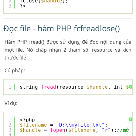
2
fclose(
$handle
);
3
?>
Đọc file - hàm PHP fcfreadlose()
Hàm PHP fread() được sử dụng để đọc nội dung của
một file. Nó chấp nhận 2 tham số: resource và kích
thước file
Cú pháp:
1
string 
fread
(resource 
$handle
, int 
$le
?
Ví dụ:
1
<?php    
?
2
$filename
= 
"D:\\myfile.txt"
;    
3
$handle
= 
fopen
(
$filename
, 
"r"
);
//mở f
4