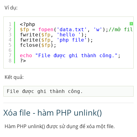
Ví dụ:
1
<?php  
?
2
$fp
= 
fopen
(
'data.txt'
, 
'w'
);
//mở file
3
fwrite(
$fp
, 
'hello '
);
4
fwrite(
$fp
, 
'php file'
);
5
fclose(
$fp
);
6
7
echo
"File được ghi thành công."
;
8
?>  
Kết quả:
Xóa file - hàm PHP unlink()
Hàm PHP unlink() được sử dụng để xóa một file.