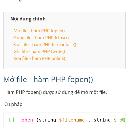
Nội dung chính
Mở file - hàm PHP fopen()
Đóng file - hàm PHP fclose()
Đọc file - hàm PHP fcfreadlose()
Ghi file - hàm PHP fwrite()
Xóa file - hàm PHP unlink()
Mở file - hàm PHP fopen()
Hàm PHP fopen() được sử dụng để mở một file.
Cú pháp:
1
fopen
(string 
$filename
, string 
$mode
?