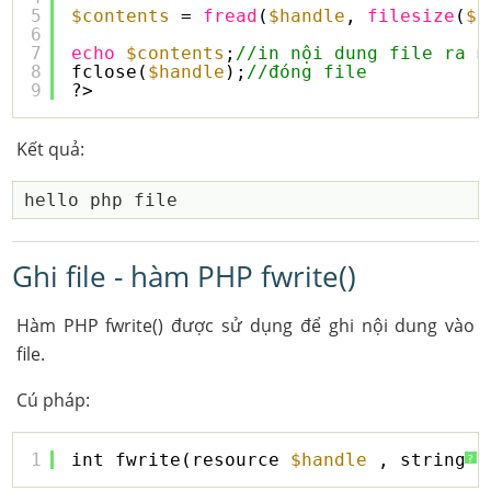
5
$contents
= 
fread
(
$handle
, 
filesize
(
$f
6
7
echo
$contents
;
//in nội dung file ra m
8
fclose(
$handle
);
//đóng file
9
?>    
Kết quả:
Ghi file - hàm PHP fwrite()
Hàm PHP fwrite() được sử dụng để ghi nội dung vào
file.
Cú pháp:
1
int fwrite(resource 
$handle
, string 
$
?