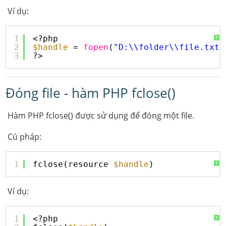
Ví dụ:
1
<?php
?
2
$handle
= 
fopen
(
"D:\\folder\\file.txt"
3
?>
Đóng file - hàm PHP fclose()
Hàm PHP fclose() được sử dụng để đóng một file.
Cú pháp:
1
fclose(resource 
$handle
)
?
Ví dụ:
1
<?php
?