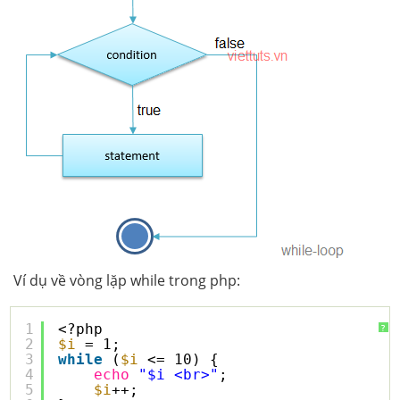
Ví dụ về vòng lặp while trong php:
1
<?php
?
2
$i
= 1;
3
while
(
$i
<= 10) {
4
echo
"$i <br>"
;
5
$i
++;