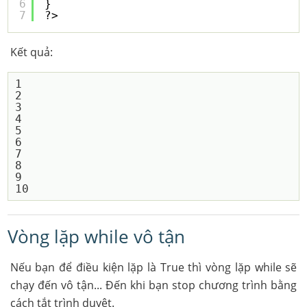
6
}
7
?>
Kết quả:
1

2

3

4

5

6

7

8

9

Vòng lặp while vô tận
Nếu bạn để điều kiện lặp là True thì vòng lặp while sẽ
chạy đến vô tận... Đến khi bạn stop chương trình bằng
cách tắt trình duyệt.