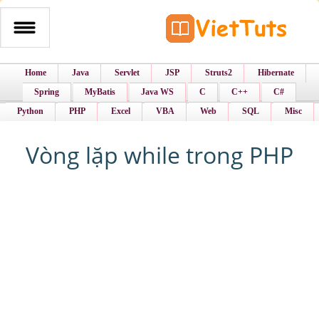
Home
Java
Servlet
JSP
Struts2
Hibernate
Spring
MyBatis
Java WS
C
C++
C#
Python
PHP
Excel
VBA
Web
SQL
Misc
Vòng lặp while trong PHP