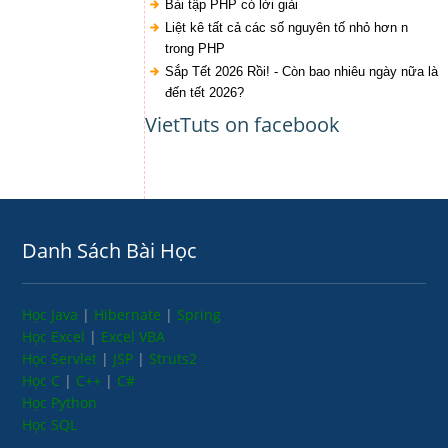
Bài tập PHP có lời giải
Liệt kê tất cả các số nguyên tố nhỏ hơn n
trong PHP
Sắp Tết 2026 Rồi! - Còn bao nhiêu ngày nữa là
đến tết 2026?
VietTuts on facebook
Danh Sách Bài Học
Học Java
|
Hibernate
|
Spring
Học Excel
|
Excel VBA
Học Servlet
|
JSP
|
Struts2
Học C
|
C++
|
C#
Học Python
Học SQL