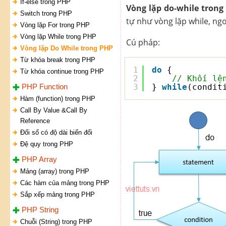
If-else trong PHP
Vòng lặp do-while trong
Switch trong PHP
tự như vòng lặp while, ngoạ
Vòng lặp For trong PHP
Vòng lặp While trong PHP
Cú pháp:
Vòng lặp Do While trong PHP
Từ khóa break trong PHP
1
do
{
Từ khóa continue trong PHP
2
// Khối lệ
PHP Function
3
} 
while
(condit
Hàm (function) trong PHP
Call By Value &Call By
Reference
Đối số có độ dài biến đổi
Đệ quy trong PHP
PHP Array
Mảng (array) trong PHP
Các hàm của mảng trong PHP
Sắp xếp mảng trong PHP
PHP String
Chuỗi (String) trong PHP