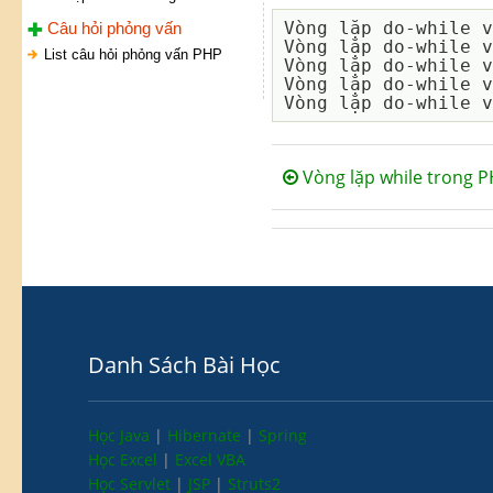
Vòng lặp do-while v
Câu hỏi phỏng vấn
Vòng lặp do-while v
List câu hỏi phỏng vấn PHP
Vòng lặp do-while v
Vòng lặp do-while v
Vòng lặp while trong 
Danh Sách Bài Học
Học Java
|
Hibernate
|
Spring
Học Excel
|
Excel VBA
Học Servlet
|
JSP
|
Struts2