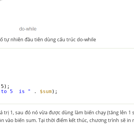
số tự nhiên đầu tiên dùng cấu trúc do-while
;
 5);
 to 5  is "
. 
$sum
);
iá trị 1, sau đó nó vừa được dùng làm biến chạy (tăng lên 1 
 vào biến sum. Tại thời điểm kết thúc, chương trình sẽ in r