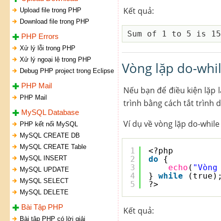
Kết quả:
Upload file trong PHP
Download file trong PHP
PHP Errors
Xử lý lỗi trong PHP
Xử lý ngoại lệ trong PHP
Vòng lặp do-whil
Debug PHP project trong Eclipse
PHP Mail
Nếu bạn để điều kiện lặp 
PHP Mail
trình bằng cách tắt trình d
MySQL Database
Ví dụ về vòng lặp do-while
PHP kết nối MySQL
MySQL CREATE DB
MySQL CREATE Table
1
<?php
MySQL INSERT
2
do
{
3
echo
(
"Vòng
MySQL UPDATE
4
} 
while
(true)
MySQL SELECT
5
?>
MySQL DELETE
Bài Tập PHP
Kết quả:
Bài tập PHP có lời giải