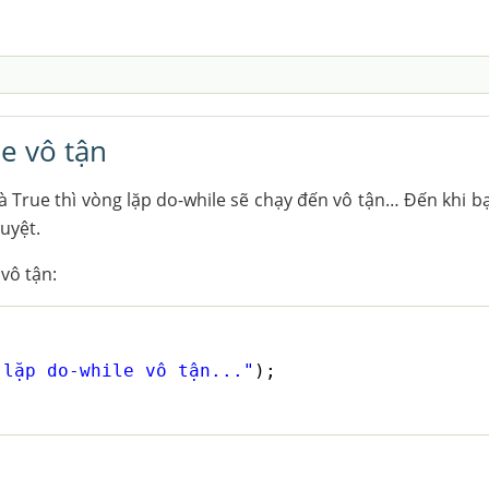
e vô tận
là True thì vòng lặp do-while sẽ chạy đến vô tận… Đến khi 
uyệt.
 vô tận:
 lặp do-while vô tận..."
);
;