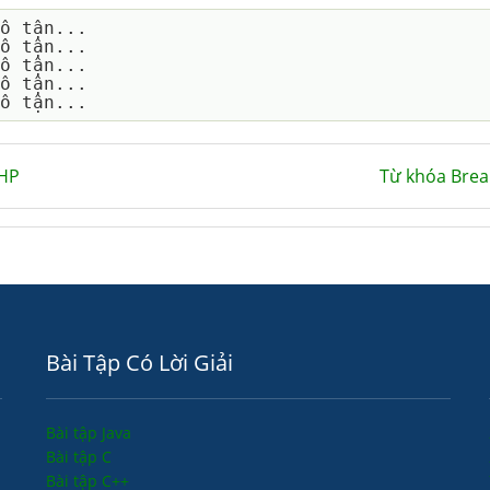
ô tận...

ô tận...

ô tận...

ô tận...

PHP
Từ khóa Brea
Bài Tập Có Lời Giải
Bài tập Java
Bài tập C
Bài tập C++