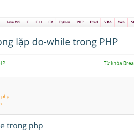
ình Online
ts
s
Java WS
C
C++
C#
Python
PHP
Excel
VBA
Web
S
òng lặp do-while trong PHP
PHP
Từ khóa Brea
g php
n
le trong php