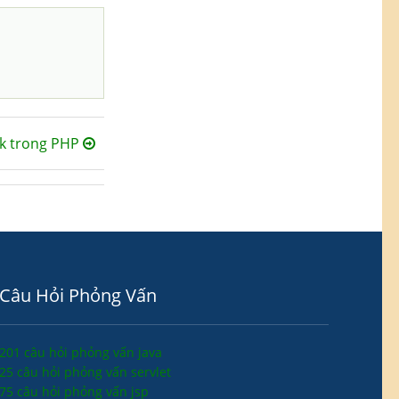
k trong PHP
Câu Hỏi Phỏng Vấn
201 câu hỏi phỏng vấn java
25 câu hỏi phỏng vấn servlet
75 câu hỏi phỏng vấn jsp