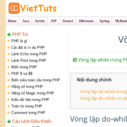
Tự Học Lập Tr
VietTu
Home
Java
Servlet
JSP
Struts2
Hibernate
Spring
MyBati
PHP Tut
V
PHP là gì
Cài đặt & ví dụ PHP
Lệnh Echo trong PHP
Vòng lặp while trong 
Lệnh Print trong PHP
Biến trong PHP
PHP $ và $$
Nội dung chính
Biến siêu toàn cầu trong PHP
Hằng số trong PHP
Vòng lặp do-while tron
Hằng số Magic trong PHP
Vòng lặp do-while vô tậ
Kiểu dữ liệu trong PHP
Toán tử trong PHP
Comment trong PHP
Vòng lặp do-whi
Cậu Lệnh Điều Khiển