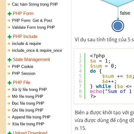
Các hàm String trong PHP
PHP Form
PHP Form: Get & Post
Validate Form trong PHP
PHP Include
Ví dụ sau tính tổng của 5 
include & require
include_once & require_once
1
<?php
State Management
2
$a
= 1;
3
$sum
= 0;
PHP Cookie
4
do
{
PHP Session
5
$sum
+= 
$a
6
$a
++;
PHP File
7
} 
while
(
$a
<=
Xử lý file trong PHP
8
echo
(
"Sum of 1
9
?>
Mở file trong PHP
Đọc file trong PHP
Ghi file trong PHP
Biến a được khởi tạo với g
Append file trong PHP
vừa được dùng để cộng dồn
Xóa file trong PHP
is 15.
Upload Download