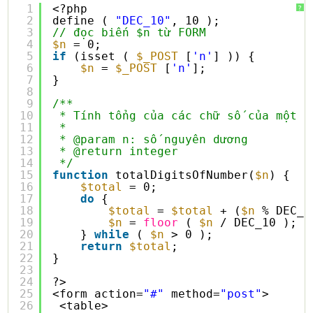
1
<?php
?
2
define ( 
"DEC_10"
, 10 );
3
// đọc biến $n từ FORM
4
$n
= 0;
5
if
(isset ( 
$_POST
[
'n'
] )) {
6
$n
= 
$_POST
[
'n'
];
7
}
8
9
/**
10
* Tính tổng của các chữ số của một s
11
*
12
* @param n: số nguyên dương
13
* @return integer
14
*/
15
function
totalDigitsOfNumber(
$n
) {
16
$total
= 0;
17
do
{
18
$total
= 
$total
+ (
$n
% DEC_1
19
$n
= 
floor
( 
$n
/ DEC_10 );
20
} 
while
( 
$n
> 0 );
21
return
$total
;
22
}
23
24
?>
25
<form action=
"#"
method=
"post"
>
26
<table>