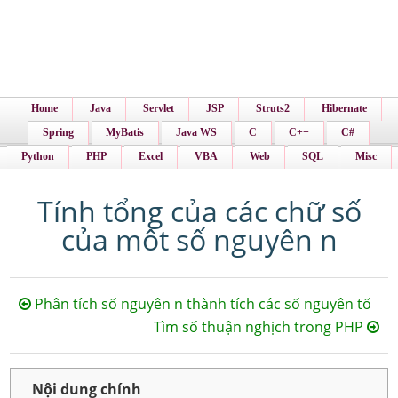
Home
Java
Servlet
JSP
Struts2
Hibernate
Spring
MyBatis
Java WS
C
C++
C#
Python
PHP
Excel
VBA
Web
SQL
Misc
Tính tổng của các chữ số
của môt số nguyên n
Phân tích số nguyên n thành tích các số nguyên tố
Tìm số thuận nghịch trong PHP
Nội dung chính