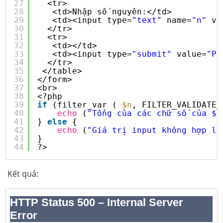
27
<tr>
28
<td>Nhập số nguyên:</td>
29
<td><input type=
"text"
name=
"n"
va
30
</tr>
31
<tr>
32
<td></td>
33
<td><input type=
"submit"
value=
"Ph
34
</tr>
35
</table>
36
</form>
37
<br>
38
<?php
39
if
(filter_var ( 
$n
, FILTER_VALIDATE_
40
echo
(
"Tổng của các chữ số của $n
41
} 
else
{
42
echo
(
"Giá trị input không hợp lệ
43
}
44
?>
Kết quả: