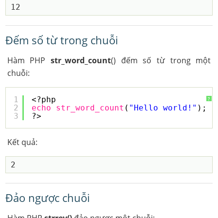
Đếm số từ trong chuỗi
Hàm PHP
str_word_count
() đếm số từ trong một
chuỗi:
1
<?php
?
2
echo
str_word_count
(
"Hello world!"
);
3
?> 
Kết quả:
Đảo ngược chuỗi