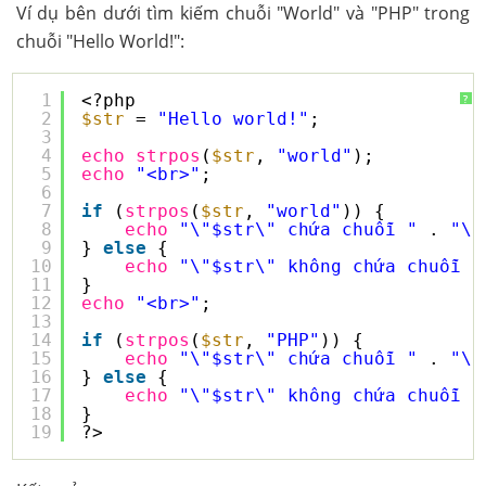
Ví dụ bên dưới tìm kiếm chuỗi "World" và "PHP" trong
chuỗi "Hello World!":
1
<?php
?
2
$str
= 
"Hello world!"
;
3
4
echo
strpos
(
$str
, 
"world"
);
5
echo
"<br>"
;
6
7
if
(
strpos
(
$str
, 
"world"
)) {
8
echo
"\"$str\" chứa chuỗi "
. 
"\"
9
} 
else
{
10
echo
"\"$str\" không chứa chuỗi "
11
}
12
echo
"<br>"
;
13
14
if
(
strpos
(
$str
, 
"PHP"
)) {
15
echo
"\"$str\" chứa chuỗi "
. 
"\"
16
} 
else
{
17
echo
"\"$str\" không chứa chuỗi "
18
}
19
?>