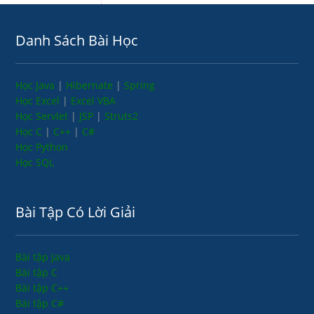
Danh Sách Bài Học
Học Java
|
Hibernate
|
Spring
Học Excel
|
Excel VBA
Học Servlet
|
JSP
|
Struts2
Học C
|
C++
|
C#
Học Python
Học SQL
Bài Tập Có Lời Giải
Bài tập Java
Bài tập C
Bài tập C++
Bài tập C#