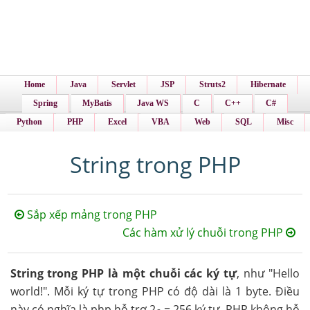
Home
Java
Servlet
JSP
Struts2
Hibernate
Spring
MyBatis
Java WS
C
C++
C#
Python
PHP
Excel
VBA
Web
SQL
Misc
String trong PHP
Sắp xếp mảng trong PHP
Các hàm xử lý chuỗi trong PHP
String trong PHP là một chuỗi các ký tự
, như "Hello
world!". Mỗi ký tự trong PHP có độ dài là 1 byte. Điều
này có nghĩa là php hỗ trợ 2
= 256 ký tự. PHP không hỗ