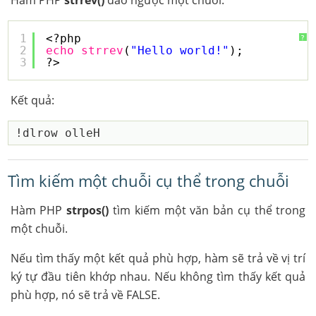
Hàm PHP
strrev()
đảo ngược một chuỗi:
1
<?php
?
2
echo
strrev
(
"Hello world!"
);
3
?> 
Kết quả:
Tìm kiếm một chuỗi cụ thể trong chuỗi
Hàm PHP
strpos()
tìm kiếm một văn bản cụ thể trong
một chuỗi.
Nếu tìm thấy một kết quả phù hợp, hàm sẽ trả về vị trí
ký tự đầu tiên khớp nhau. Nếu không tìm thấy kết quả
phù hợp, nó sẽ trả về FALSE.