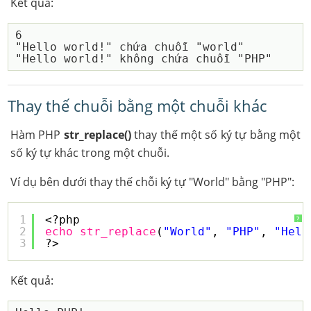
Kết quả:
6

"Hello world!" chứa chuỗi "world"

Thay thế chuỗi bằng một chuỗi khác
Hàm PHP
str_replace()
thay thế một số ký tự bằng một
số ký tự khác trong một chuỗi.
Ví dụ bên dưới thay thế chỗi ký tự "World" bằng "PHP":
1
<?php
?
2
echo
str_replace
(
"World"
, 
"PHP"
, 
"Hell
3
?> 
Kết quả: