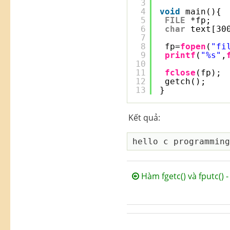
3
4
void
main(){
5
FILE
*fp;
6
char
text[30
7
8
fp=
fopen
(
"fi
9
printf
(
"%s"
,
10
11
fclose
(fp);
12
getch();
13
}
Kết quả:
Hàm fgetc() và fputc() -