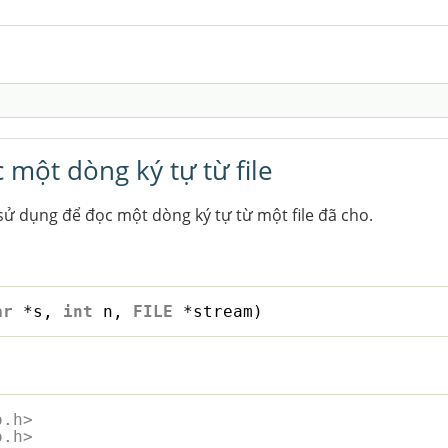
 một dòng ký tự từ file
sử dụng để đọc một dòng ký tự từ một file đã cho.
ar
*s, 
int
n, 
FILE
*stream)
o.h>
o.h>