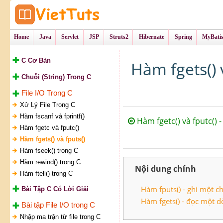
Tự Học Lập Tr
VietTu
Home
Java
Servlet
JSP
Struts2
Hibernate
Spring
MyBati
C Cơ Bản
Hàm fgets() 
Chuỗi (String) Trong C
File I/O Trong C
Xử Lý File Trong C
Hàm fscanf và fprintf()
Hàm fgetc() và fputc() -
Hàm fgetc và fputc()
Hàm fgets() và fputs()
Hàm fseek() trong C
Hàm rewind() trong C
Nội dung chính
Hàm ftell() trong C
Hàm fputs() - ghi một ch
Bài Tập C Có Lời Giải
Hàm fgets() - đọc một dò
Bài tập File I/O trong C
Nhập ma trận từ file trong C