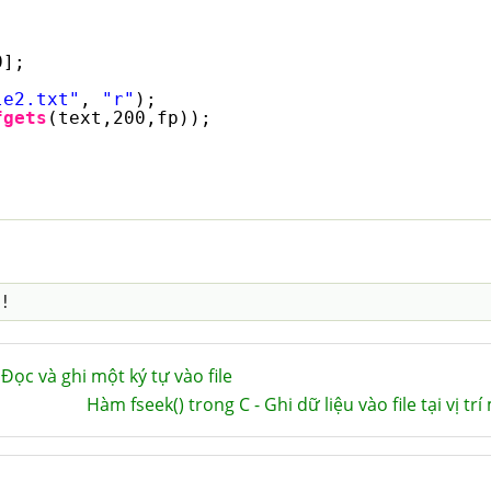
0];
le2.txt"
, 
"r"
);
fgets
(text,200,fp));
 Đọc và ghi một ký tự vào file
Hàm fseek() trong C - Ghi dữ liệu vào file tại vị 