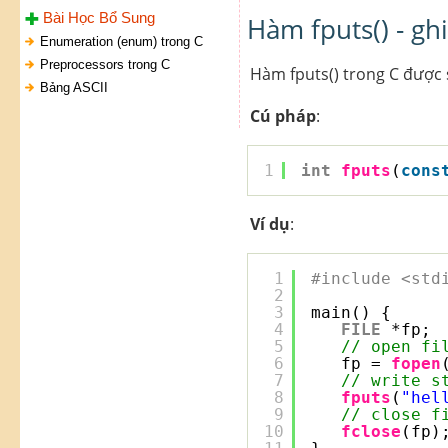
Bài Học Bổ Sung
Hàm fputs() - ghi
Enumeration (enum) trong C
Preprocessors trong C
Hàm fputs() trong C được s
Bảng ASCII
Cú pháp
:
1
int
fputs
(
cons
Ví dụ
:
1
#include <std
2
3
main() {
4
FILE
*fp;
5
// open fi
6
fp = 
fopen
7
// write s
8
fputs
(
"hel
9
// close f
10
fclose
(fp)