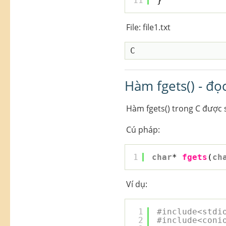
11
}
File: file1.txt
Hàm fgets() - đọc
Hàm fgets() trong C được 
Cú pháp:
1
char
* 
fgets
(
ch
Ví dụ:
1
#include<stdi
2
#include<coni