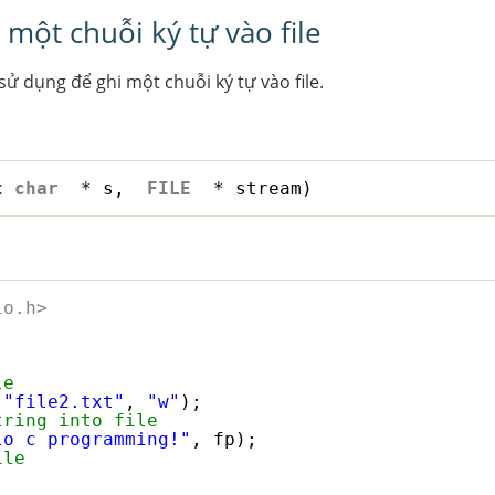
 một chuỗi ký tự vào file
ử dụng để ghi một chuỗi ký tự vào file.
t
char
* s,  
FILE
* stream)
io.h>
le
(
"file2.txt"
, 
"w"
);
tring into file
lo c programming!"
, fp);
ile
;