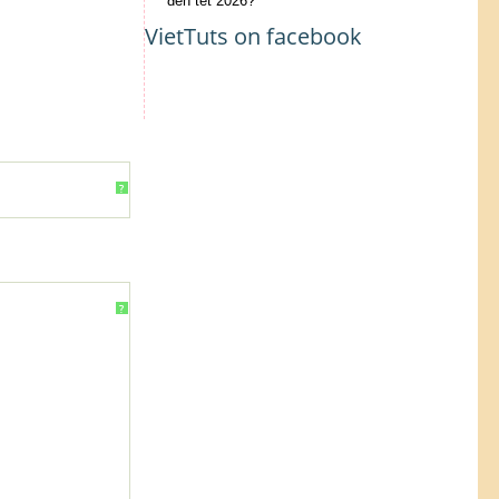
đến tết 2026?
VietTuts on facebook
?
?