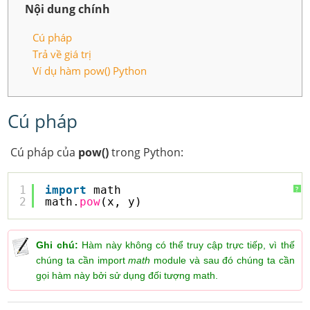
Nội dung chính
Cú pháp
Trả về giá trị
Ví dụ hàm pow() Python
Cú pháp
Cú pháp của
pow()
trong Python:
1
import
math
?
2
math.
pow
(x, y)
Ghi chú:
Hàm này không có thể truy cập trực tiếp, vì thế
chúng ta cần import
math
module và sau đó chúng ta cần
gọi hàm này bởi sử dụng đối tượng math.