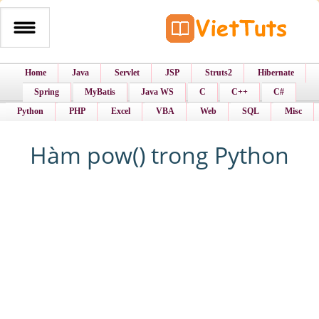
Home
Java
Servlet
JSP
Struts2
Hibernate
Spring
MyBatis
Java WS
C
C++
C#
Python
PHP
Excel
VBA
Web
SQL
Misc
Hàm pow() trong Python