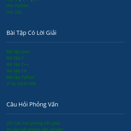
Học Python
Học SQL
Bài Tập Có Lời Giải
Bài tập Java
Bài tập C
Bài tập C++
Bài tập C#
Bài tập Python
Ví dụ Excel VBA
Câu Hỏi Phỏng Vấn
201 câu hỏi phỏng vấn java
25 câu hỏi phỏng vấn servlet