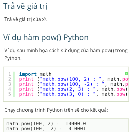
Trả về giá trị
y
Trả về giá trị của x
.
Ví dụ hàm pow() Python
Ví dụ sau minh họa cách sử dụng của hàm pow() trong
Python.
1
import
math
?
2
print
(
"math.pow(100, 2) : "
, math.
pow
3
print
(
"math.pow(100, -2) : "
, math.
po
4
print
(
"math.pow(2, 3) : "
, math.
pow
(
2
5
print
(
"math.pow(3, 0) : "
, math.
pow
(
3
Chạy chương trình Python trên sẽ cho kết quả:
math.pow(100, 2) :  10000.0

math.pow(100, -2) :  0.0001
