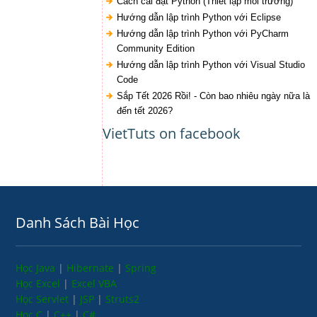
Cách cài đặt Python (Thiết lập môi trường)
Hướng dẫn lập trình Python với Eclipse
Hướng dẫn lập trình Python với PyCharm
Community Edition
Hướng dẫn lập trình Python với Visual Studio
Code
Sắp Tết 2026 Rồi! - Còn bao nhiêu ngày nữa là
đến tết 2026?
VietTuts on facebook
Danh Sách Bài Học
Học Java
|
Hibernate
|
Spring
Học Excel
|
Excel VBA
Học Servlet
|
JSP
|
Struts2
Học C
|
C++
|
C#