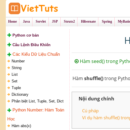
Tự Học Lập Tr
VietTu
Home
Java
Servlet
JSP
Struts2
Hibernate
Spring
MyBati
Python cơ bản
H
Câu Lệnh Điều Khiển
Các Kiểu Dữ Liệu Chuẩn
Hàm seed() trong Pyth
Number
String
List
Hàm
shuffle()
trong Pytho
Set
Tuple
Dictionary
Nội dung chính
Phân biệt List, Tuple, Set, Dict
Python Number: Hàm Toán
Cú pháp
Ví dụ hàm shuffle() tro
Học
Hàm abs(x)