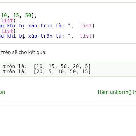
 
10
, 
15
, 
50
];
(
list
)
au khi bị xáo trộn là: "
,  
list
)
(
list
)
au khi bị xáo trộn là: "
,  
list
)
trên sẽ cho kết quả:
 trộn là:  [10, 15, 50, 20, 5]

on
Hàm uniform() t