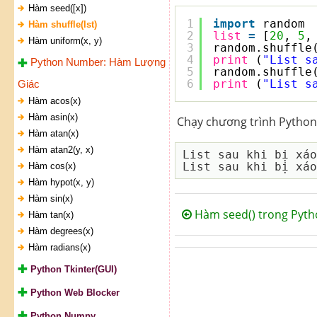
Hàm seed([x])
1
import
random
Hàm shuffle(lst)
2
list
=
[
20
, 
5
,
Hàm uniform(x, y)
3
random.shuffle
4
print
(
"List s
Python Number: Hàm Lượng
5
random.shuffle
6
print
(
"List s
Giác
Hàm acos(x)
Hàm asin(x)
Chạy chương trình Python 
Hàm atan(x)
Hàm atan2(y, x)
List sau khi bị xáo
Hàm cos(x)
Hàm hypot(x, y)
Hàm sin(x)
Hàm seed() trong Pyth
Hàm tan(x)
Hàm degrees(x)
Hàm radians(x)
Python Tkinter(GUI)
Python Web Blocker
Python Numpy