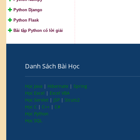
Python Django
Python Flask
Bài tập Python có lời giải
Danh Sách Bài Học
Học Java
|
Hibernate
|
Spring
Học Excel
|
Excel VBA
Học Servlet
|
JSP
|
Struts2
Học C
|
C++
|
C#
Học Python
Học SQL