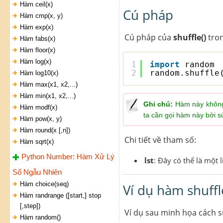
Hàm ceil(x)
Cú pháp
Hàm cmp(x, y)
Hàm exp(x)
Cú pháp của
shuffle()
tron
Hàm fabs(x)
Hàm floor(x)
Hàm log(x)
1
import
random
2
random.shuffle
Hàm log10(x)
Hàm max(x1, x2,...)
Hàm min(x1, x2,...)
Ghi chú:
Hàm này không c
Hàm modf(x)
ta cần gọi hàm này bởi 
Hàm pow(x, y)
Hàm round(x [,n])
Chi tiết về tham số:
Hàm sqrt(x)
Python Number: Hàm Xử Lý
lst
: Đây có thể là một l
Số Ngẫu Nhiên
Hàm choice(seq)
Ví dụ hàm shuffl
Hàm randrange ([start,] stop
[,step])
Ví dụ sau minh họa cách s
Hàm random()