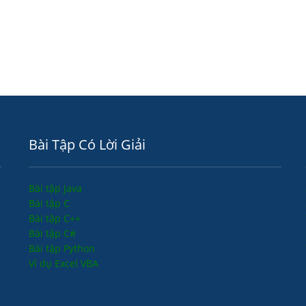
Bài Tập Có Lời Giải
Bài tập Java
Bài tập C
Bài tập C++
Bài tập C#
Bài tập Python
Ví dụ Excel VBA