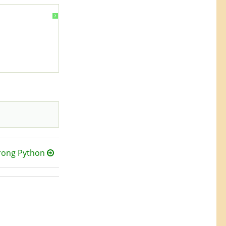
?
rong Python