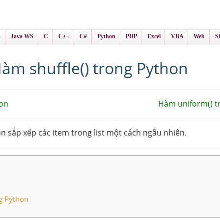
ình Online
ts
s
Java WS
C
C++
C#
Python
PHP
Excel
VBA
Web
S
àm shuffle() trong Python
on
Hàm uniform() t
n sắp xếp các item trong list một cách ngẫu nhiên.
ng Python