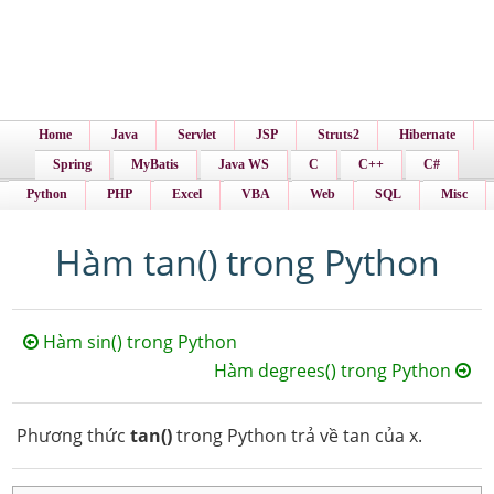
Home
Java
Servlet
JSP
Struts2
Hibernate
Spring
MyBatis
Java WS
C
C++
C#
Python
PHP
Excel
VBA
Web
SQL
Misc
Hàm tan() trong Python
Hàm sin() trong Python
Hàm degrees() trong Python
Phương thức
tan()
trong Python trả về tan của x.