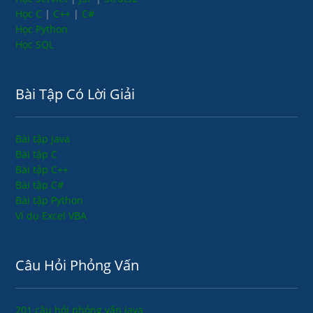
Học C
|
C++
|
C#
Học Python
Học SQL
Bài Tập Có Lời Giải
Bài tập Java
Bài tập C
Bài tập C++
Bài tập C#
Bài tập Python
Ví dụ Excel VBA
Câu Hỏi Phỏng Vấn
201 câu hỏi phỏng vấn java