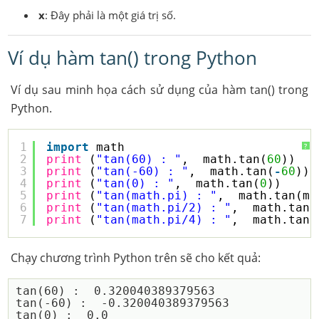
x
: Đây phải là một giá trị số.
Ví dụ hàm tan() trong Python
Ví dụ sau minh họa cách sử dụng của hàm tan() trong
Python.
1
import
math
?
2
print
(
"tan(60) : "
,  math.tan(
60
))
3
print
(
"tan(-60) : "
,  math.tan(
-
60
))
4
print
(
"tan(0) : "
,  math.tan(
0
))
5
print
(
"tan(math.pi) : "
,  math.tan(ma
6
print
(
"tan(math.pi/2) : "
,  math.tan(
7
print
(
"tan(math.pi/4) : "
,  math.tan(
Chạy chương trình Python trên sẽ cho kết quả:
tan(60) :  0.320040389379563

tan(-60) :  -0.320040389379563

tan(0) :  0.0
