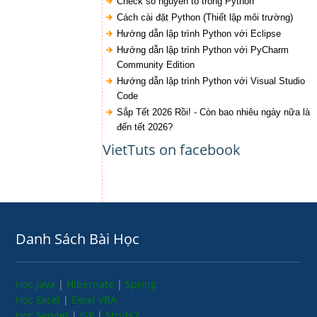
Check số nguyên tố trong Python
Cách cài đặt Python (Thiết lập môi trường)
Hướng dẫn lập trình Python với Eclipse
Hướng dẫn lập trình Python với PyCharm
Community Edition
Hướng dẫn lập trình Python với Visual Studio
Code
Sắp Tết 2026 Rồi! - Còn bao nhiêu ngày nữa là
đến tết 2026?
VietTuts on facebook
Danh Sách Bài Học
Học Java
|
Hibernate
|
Spring
Học Excel
|
Excel VBA
Học Servlet
|
JSP
|
Struts2