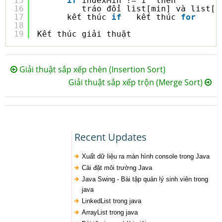
15
if
indexMin != i  then
16
tráo đổi list[min] và list[i
17
kết thúc 
if
kết thúc 
for
18
19
Kết thúc giải thuật
Giải thuật sắp xếp chèn (Insertion Sort)
Giải thuật sắp xếp trộn (Merge Sort)
Recent Updates
Xuất dữ liệu ra màn hình console trong Java
Cài đặt môi trường Java
Java Swing - Bài tập quản lý sinh viên trong
java
LinkedList trong java
ArrayList trong java