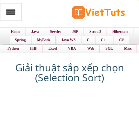
Home
Java
Servlet
JSP
Struts2
Hibernate
Spring
MyBatis
Java WS
C
C++
C#
Python
PHP
Excel
VBA
Web
SQL
Misc
Giải thuật sắp xếp chọn
(Selection Sort)