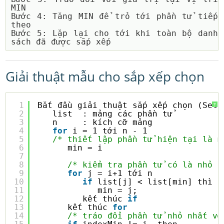
MIN

Bước 4: Tăng MIN để trỏ tới phần tử tiếp 
theo

Bước 5: Lặp lại cho tới khi toàn bộ danh 
Giải thuật mẫu cho sắp xếp chọn
1
Bắt đầu giải thuật sắp xếp chọn (Sele
?
2
list  : mảng các phần tử
3
n     : kích cỡ mảng
4
for
i = 1 tới n - 1
5
/* thiết lập phần tử hiện tại là m
6
min = i    
7
8
/* kiểm tra phần tử có là nhỏ n
9
for
j = i+1 tới n 
10
if
list[j] < list[min] thì
11
min = j;
12
kết thúc 
if
13
kết thúc 
for
14
/* tráo đổi phần tử nhỏ nhất vớ