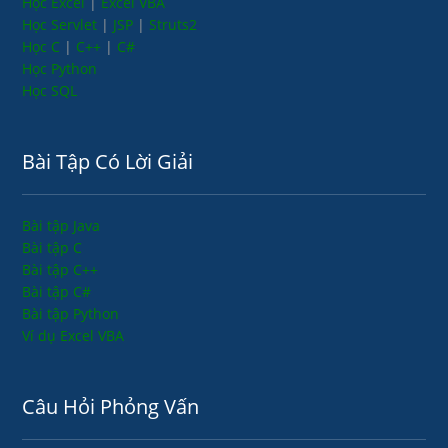
Học Excel
|
Excel VBA
Học Servlet
|
JSP
|
Struts2
Học C
|
C++
|
C#
Học Python
Học SQL
Bài Tập Có Lời Giải
Bài tập Java
Bài tập C
Bài tập C++
Bài tập C#
Bài tập Python
Ví dụ Excel VBA
Câu Hỏi Phỏng Vấn