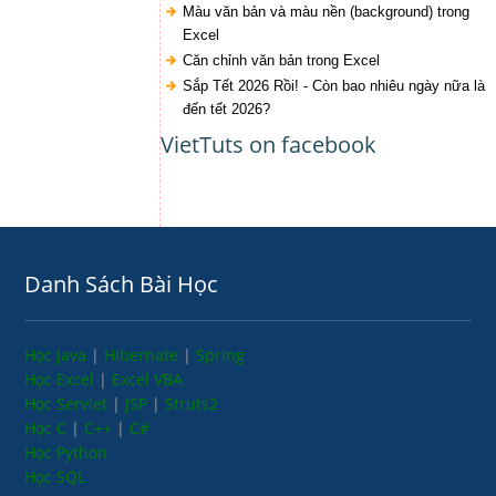
Màu văn bản và màu nền (background) trong
Excel
Căn chỉnh văn bản trong Excel
Sắp Tết 2026 Rồi! - Còn bao nhiêu ngày nữa là
đến tết 2026?
VietTuts on facebook
Danh Sách Bài Học
Học Java
|
Hibernate
|
Spring
Học Excel
|
Excel VBA
Học Servlet
|
JSP
|
Struts2
Học C
|
C++
|
C#
Học Python
Học SQL