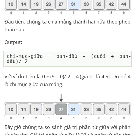
Đầu tiên, chúng ta chia mảng thành hai nửa theo phép
toán sau:
Output:
chỉ-mục-giữa = ban-đầu + (cuối + ban-
Với ví dụ trên là 0 + (9 – 0)/ 2 = 4 (giá trị là 4.5). Do đó 4
là chỉ mục giữa của mảng.
Bây giờ chúng ta so sánh giá trị phần tử giữa với phần
tử cần tìm. Giá trị phần tử giữa là 27 và phần tử cần tìm