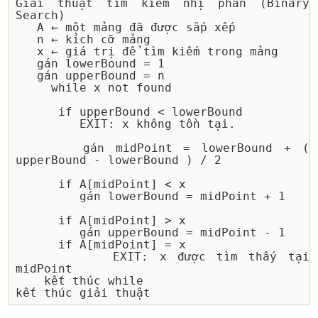
Giải thuật tìm kiếm nhị phân (Binary 
Search)

   A ← một mảng đã được sắp xếp

   n ← kích cỡ mảng

   x ← giá trị để tìm kiếm trong mảng

   gán lowerBound = 1

   gán upperBound = n

     while x not found

      if upperBound < lowerBound 

         EXIT: x không tồn tại.

      gán midPoint = lowerBound + ( 
upperBound - lowerBound ) / 2

      if A[midPoint] < x

         gán lowerBound = midPoint + 1

      if A[midPoint] > x

         gán upperBound = midPoint - 1

      if A[midPoint] = x 

         EXIT: x được tìm thấy tại 
midPoint

    kết thúc while 
