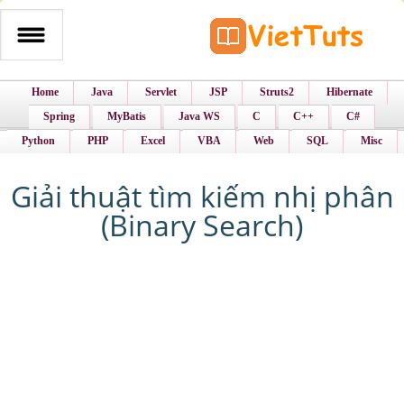
Home
Java
Servlet
JSP
Struts2
Hibernate
Spring
MyBatis
Java WS
C
C++
C#
Python
PHP
Excel
VBA
Web
SQL
Misc
Giải thuật tìm kiếm nhị phân
(Binary Search)