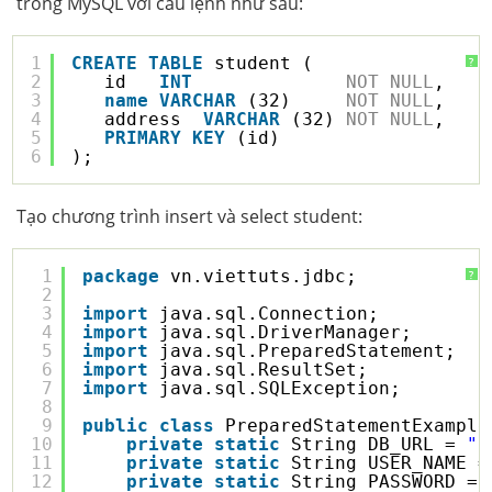
trong MySQL với câu lệnh như sau:
1
CREATE
TABLE
student (
?
2
id   
INT
NOT
NULL
,
3
name
VARCHAR
(32)     
NOT
NULL
,
4
address  
VARCHAR
(32) 
NOT
NULL
,
5
PRIMARY
KEY
(id)
6
);
Tạo chương trình insert và select student:
1
package
vn.viettuts.jdbc;
?
2
3
import
java.sql.Connection;
4
import
java.sql.DriverManager;
5
import
java.sql.PreparedStatement;
6
import
java.sql.ResultSet;
7
import
java.sql.SQLException;
8
9
public
class
PreparedStatementExample
10
private
static
String DB_URL = 
"j
11
private
static
String USER_NAME =
12
private
static
String PASSWORD = 