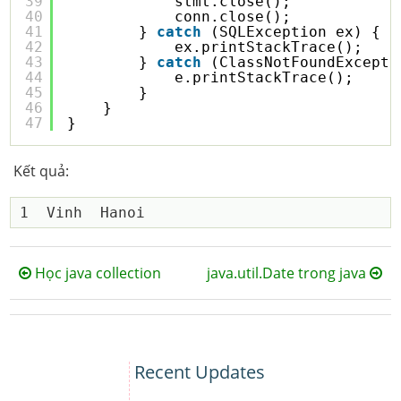
39
stmt.close();
40
conn.close();
41
} 
catch
(SQLException ex) {
42
ex.printStackTrace();
43
} 
catch
(ClassNotFoundExcepti
44
e.printStackTrace();
45
}
46
}
47
}
Kết quả:
Học java collection
java.util.Date trong java
Recent Updates